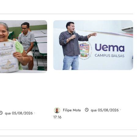
Felipe Camarão tem propostas
linho evita
para recuperar o desempenho
gulariza
do Ensino Médio e elevar o
Novo Horizonte
IDEB no Maranhão
 de Ribamar
Filipe Mota
qua 05/08/2026 •
qua 05/08/2026 •
17:16