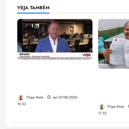
VEJA TAMBÉM
Após ataque covarde ao STF
em entrevista à Veja,
Gestão Dr. Ju
assessoria de Brandão pede
despejo e re
remoção de vídeos do ar
comunidade 
em São José
Filipe Mota
sex 07/08/2026 •
10:33
Filipe Mota
17:32