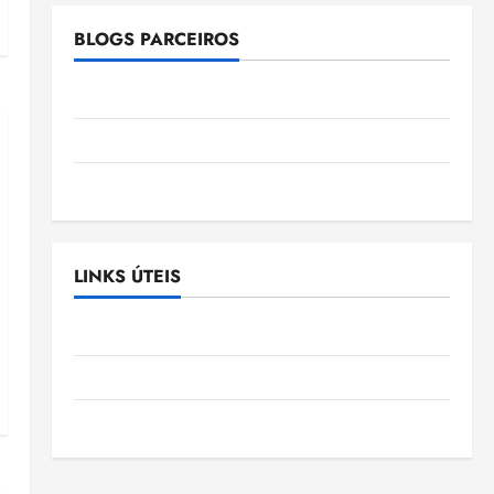
BLOGS PARCEIROS
Ellen Nascimento
Gazeta Ludovicense
Tribuna MA
LINKS ÚTEIS
Assembléia Legislativa do Maranhão
Câmara Municipal de São Luis
SLZ HOST Hospedagem de Sites