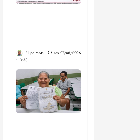
Após ataque covarde ao
STF em entrevista à
Veja, assessoria de
Brandão pede remoção
de vídeos do ar
Filipe Mota
sex 07/08/2026
• 10:33
Gestão Dr. Julinho evita
despejo e regulariza
comunidade Novo