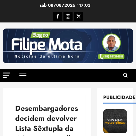
Ir
sáb 08/08/2026 • 17:03
para
Facebook
Instagram
Twitter
o
conteúdo
Menu
principal
PUBLICIDADE
Desembargadores
decidem devolver
Lista Sêxtupla da