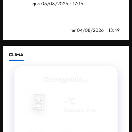
Maranhão
qua 05/08/2026 • 17:16
Vídeo: Felipe Camarão faz discurso enfático na
convenção do PSB e apresenta Plano de Governo
elaborado por especialistas
ter 04/08/2026 • 13:49
CLIMA
Carregando...
⏳
--
°C
Buscando clima...