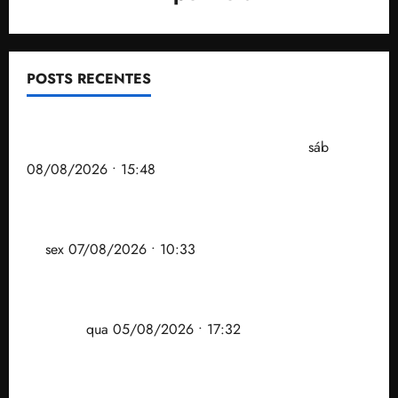
POSTS RECENTES
Senador Weverton Rocha diz que é da esquerda,
mas faz regabofe na piscina com a direita
sáb
08/08/2026 • 15:48
Após ataque covarde ao STF em entrevista à Veja,
assessoria de Brandão pede remoção de vídeos do
ar
sex 07/08/2026 • 10:33
Gestão Dr. Julinho evita despejo e regulariza
comunidade Novo Horizonte em São José de
Ribamar
qua 05/08/2026 • 17:32
Felipe Camarão tem propostas para recuperar o
desempenho do Ensino Médio e elevar o IDEB no