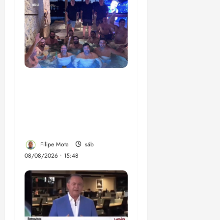
Senador Weverton
Rocha diz que é da
esquerda, mas faz
regabofe na piscina com
a direita
Filipe Mota
sáb
08/08/2026 • 15:48