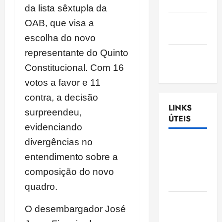
Nascimento
da lista sêxtupla da
Gazeta
OAB, que visa a
Ludovicense
escolha do novo
representante do Quinto
Tribuna
MA
Constitucional. Com 16
votos a favor e 11
contra, a decisão
LINKS
surpreendeu,
ÚTEIS
evidenciando
divergências no
Assembléia
Legislativa
entendimento sobre a
do
composição do novo
Maranhão
quadro.
Câmara
O desembargador José
Municipal