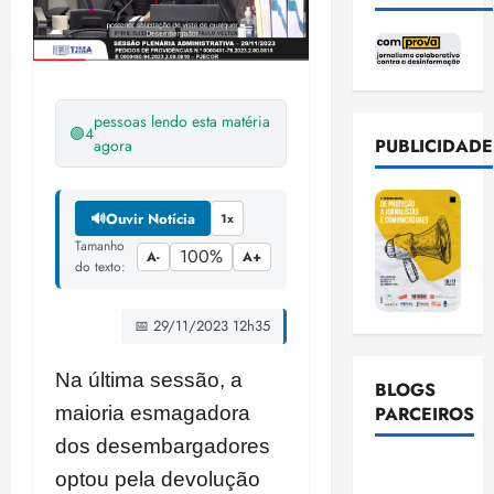
pessoas lendo esta matéria
🟢
4
PUBLICIDADE
agora
🔊
Ouvir Notícia
1x
Tamanho
100%
A-
A+
do texto:
📅 29/11/2023 12h35
Na última sessão, a
BLOGS
PARCEIROS
maioria esmagadora
dos desembargadores
Ellen
optou pela devolução