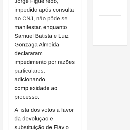
Jorge Figueiredo,
de São
Luis
impedido após consulta
ao CNJ, não pôde se
SLZ HOST
manifestar, enquanto
Hospedagem
de Sites
Samuel Batista e Luiz
Gonzaga Almeida
declararam
impedimento por razões
particulares,
adicionando
complexidade ao
processo.
A lista dos votos a favor
da devolução e
substituição de Flávio