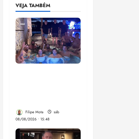
VEJA TAMBÉM
Senador Weverton
Rocha diz que é da
esquerda, mas faz
regabofe na piscina com
a direita
Filipe Mota
sáb
08/08/2026 • 15:48