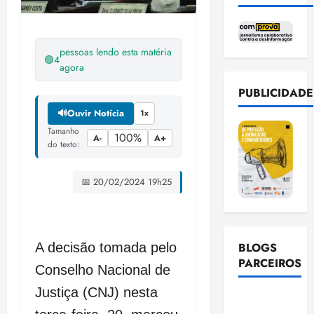
pessoas lendo esta matéria
🟢
4
agora
PUBLICIDADE
🔊
Ouvir Notícia
1x
Tamanho
100%
A-
A+
do texto:
📅 20/02/2024 19h25
A decisão tomada pelo
BLOGS
PARCEIROS
Conselho Nacional de
Justiça (CNJ) nesta
Ellen