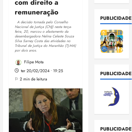
com direito a
remuneração
PUBLICIDADE
A decisão tomada pelo Conselho
Nacional de Justiça (CNJ) nesta terça-
feira, 20, marcou o afastamento da
desembargadora Nelma Celeste Souza
Silva Sarney Costa das atividades no
Tribunal de Justiça do Maranhão (TJ-MA)
por dois anos.
Filipe Mota
ter 20/02/2024 • 19:25
PUBLICIDADE
⚐ 2 min de leitura
PUBLICIDADE