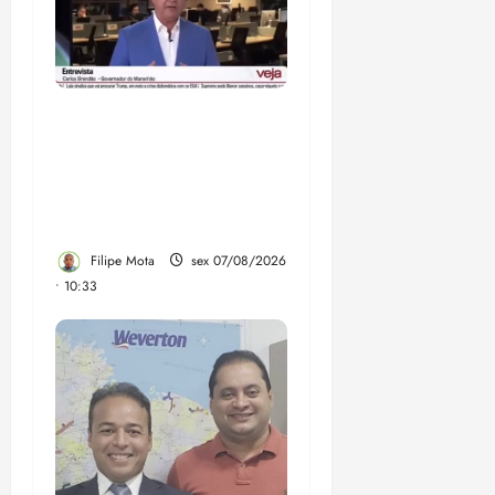
Após ataque covarde ao
STF em entrevista à
Veja, assessoria de
Brandão pede remoção
de vídeos do ar
Filipe Mota
sex 07/08/2026
• 10:33