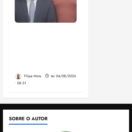
PF mira entorno do
senador Weverton
Rocha e prefeito de Paço
do Lumiar em nova fase
da Operação Sem
Desconto
Filipe Mota
ter 04/08/2026
• 08:51
SOBRE O AUTOR