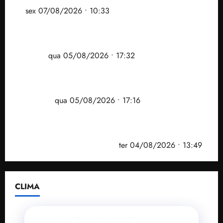
ar
sex 07/08/2026 • 10:33
Gestão Dr. Julinho evita despejo e regulariza
comunidade Novo Horizonte em São José de
Ribamar
qua 05/08/2026 • 17:32
Felipe Camarão tem propostas para recuperar o
desempenho do Ensino Médio e elevar o IDEB no
Maranhão
qua 05/08/2026 • 17:16
Vídeo: Felipe Camarão faz discurso enfático na
convenção do PSB e apresenta Plano de Governo
elaborado por especialistas
ter 04/08/2026 • 13:49
CLIMA