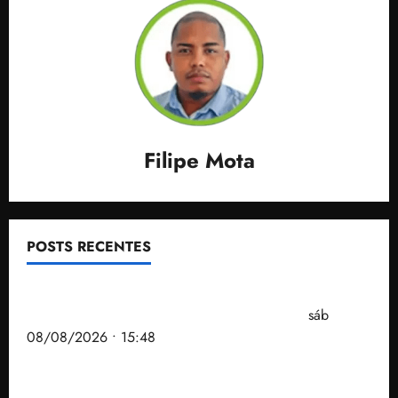
Filipe Mota
POSTS RECENTES
Senador Weverton Rocha diz que é da esquerda,
mas faz regabofe na piscina com a direita
sáb
08/08/2026 • 15:48
Após ataque covarde ao STF em entrevista à Veja,
assessoria de Brandão pede remoção de vídeos do