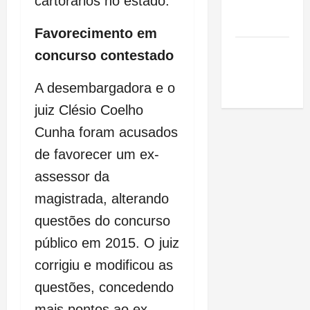
cartorários no estado.
de São
Luis
Favorecimento em
SLZ HOST
concurso contestado
Hospedagem
de Sites
A desembargadora e o
juiz Clésio Coelho
Cunha foram acusados
de favorecer um ex-
assessor da
magistrada, alterando
questões do concurso
público em 2015. O juiz
corrigiu e modificou as
questões, concedendo
mais pontos ao ex-