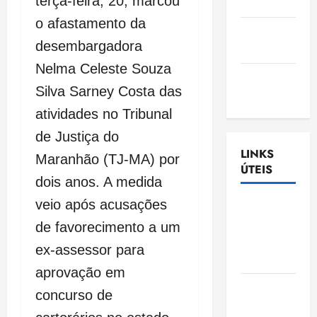
terça-feira, 20, marcou
Nascimento
o afastamento da
Gazeta
desembargadora
Ludovicense
Nelma Celeste Souza
Tribuna
Silva Sarney Costa das
MA
atividades no Tribunal
de Justiça do
LINKS
Maranhão (TJ-MA) por
ÚTEIS
dois anos. A medida
veio após acusações
Assembléia
Legislativa
de favorecimento a um
do
ex-assessor para
Maranhão
aprovação em
Câmara
concurso de
Municipal