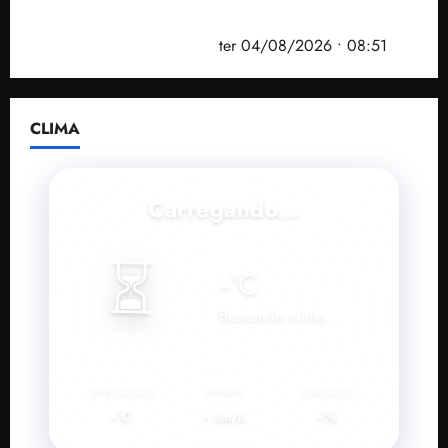
prefeito de Paço do Lumiar em nova fase da
Operação Sem Desconto
ter 04/08/2026 • 08:51
CLIMA
Carregando...
⏳
--
°C
Buscando clima...
SENSAÇÃO
VENTO
UMIDADE
--°C
--
--%
km/h