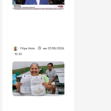
Após ataque covarde ao
STF em entrevista à
Veja, assessoria de
Brandão pede remoção
de vídeos do ar
Filipe Mota
sex 07/08/2026
• 10:33
Gestão Dr. Julinho evita
despejo e regulariza