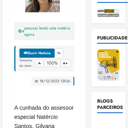
pessoas lendo esta matéria
🟢
4
agora
PUBLICIDADE
🔊
Ouvir Notícia
1x
Tamanho
100%
A-
A+
do texto:
📅 18/12/2023 12h26
BLOGS
PARCEIROS
A cunhada do assessor
especial Natércio
Ellen
Santos, Gilvana