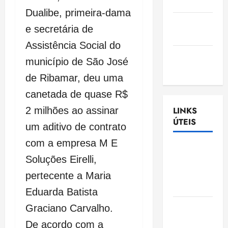
Nascimento
Dualibe, primeira-dama
Gazeta
e secretária de
Ludovicense
Assistência Social do
Tribuna
município de São José
MA
de Ribamar, deu uma
canetada de quase R$
2 milhões ao assinar
LINKS
ÚTEIS
um aditivo de contrato
com a empresa M E
Assembléia
Soluções Eirelli,
Legislativa
do
pertecente a Maria
Maranhão
Eduarda Batista
Câmara
Graciano Carvalho.
Municipal
De acordo com a