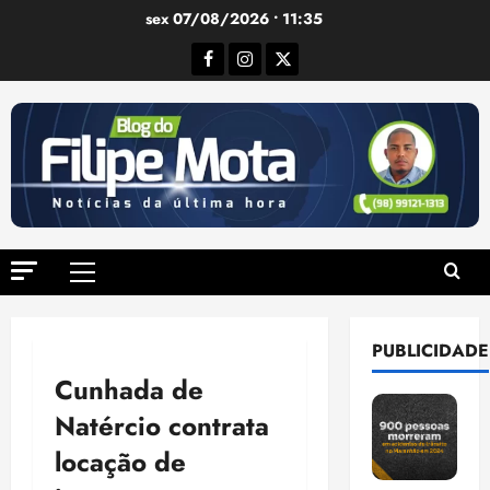
Ir
sex 07/08/2026 • 11:35
para
Facebook
Instagram
Twitter
o
conteúdo
Menu
principal
PUBLICIDADE
Cunhada de
Natércio contrata
locação de