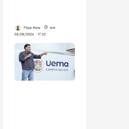
comunidade Novo
Horizonte em São José
de Ribamar
Filipe Mota
qua
05/08/2026 • 17:32
Felipe Camarão tem
propostas para
recuperar o desempenho
do Ensino Médio e
elevar o IDEB no
Maranhão