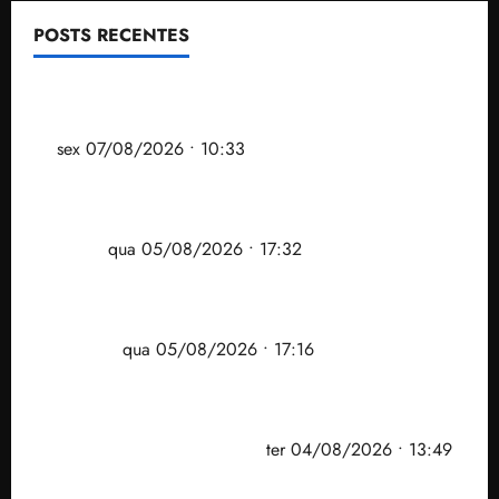
POSTS RECENTES
Após ataque covarde ao STF em entrevista à Veja,
assessoria de Brandão pede remoção de vídeos do
ar
sex 07/08/2026 • 10:33
Gestão Dr. Julinho evita despejo e regulariza
comunidade Novo Horizonte em São José de
Ribamar
qua 05/08/2026 • 17:32
Felipe Camarão tem propostas para recuperar o
desempenho do Ensino Médio e elevar o IDEB no
Maranhão
qua 05/08/2026 • 17:16
Vídeo: Felipe Camarão faz discurso enfático na
convenção do PSB e apresenta Plano de Governo
elaborado por especialistas
ter 04/08/2026 • 13:49
PF mira entorno do senador Weverton Rocha e