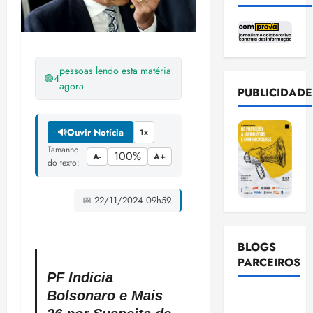
pessoas lendo esta matéria
🟢
4
agora
PUBLICIDADE
🔊
Ouvir Notícia
1x
Tamanho
100%
A-
A+
do texto:
📅 22/11/2024 09h59
BLOGS
PARCEIROS
PF Indicia
Bolsonaro e Mais
Ellen