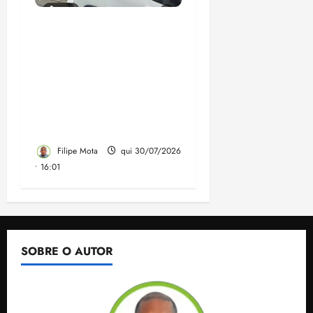
Empresa que nem sede
tem e investigada pelo
TCE vai receber R$ 200
milhões dos precatórios
do FUNDEF em contrato
assinado 3 meses antes
da eleição
Filipe Mota
qui 30/07/2026
• 16:01
SOBRE O AUTOR