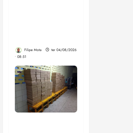
PF mira entorno do
senador Weverton
Rocha e prefeito de Paço
do Lumiar em nova fase
da Operação Sem
Desconto
Filipe Mota
ter 04/08/2026
• 08:51
Com suspeitas de
superfaturamento, livros