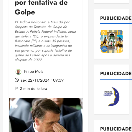
por tentativa de
Golpe
PUBLICIDADE
PF Indicia Bolsonaro e Mais 36 por
Suspeita de Tentativa de Golpe de
Estado A Polícia Federal indiciou, nesta
quinta-feira (21), o ex-presidente Jair
Bolsonaro (PL) e outras 36 pessoas,
incluindo militares e ex-integrantes de
seu governo, por suposta tentativa de
golpe de Estado após a derrota nas
eleições de 2022.
Filipe Mota
PUBLICIDADE
sex 22/11/2024 • 09:59
⚐ 2 min de leitura
PUBLICIDADE