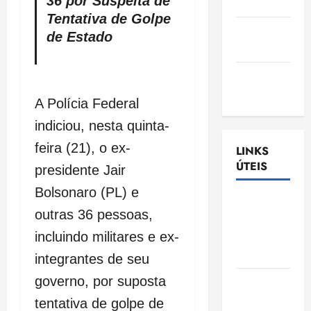
36 por Suspeita de
Nascimento
Tentativa de Golpe
Gazeta
de Estado
Ludovicense
Tribuna
MA
A Polícia Federal
indiciou, nesta quinta-
feira (21), o ex-
LINKS
ÚTEIS
presidente Jair
Bolsonaro (PL) e
Assembléia
outras 36 pessoas,
Legislativa
do
incluindo militares e ex-
Maranhão
integrantes de seu
governo, por suposta
Câmara
Municipal
tentativa de golpe de