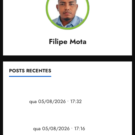
Filipe Mota
POSTS RECENTES
Gestão Dr. Julinho evita despejo e regulariza
comunidade Novo Horizonte em São José de
Ribamar
qua 05/08/2026 • 17:32
Felipe Camarão tem propostas para recuperar o
desempenho do Ensino Médio e elevar o IDEB no
Maranhão
qua 05/08/2026 • 17:16