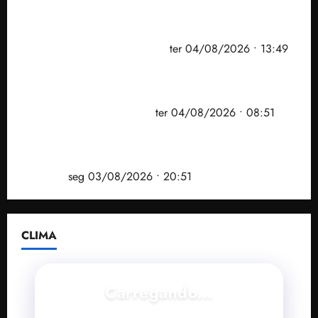
Vídeo: Felipe Camarão faz discurso enfático na
convenção do PSB e apresenta Plano de Governo
elaborado por especialistas
ter 04/08/2026 • 13:49
PF mira entorno do senador Weverton Rocha e
prefeito de Paço do Lumiar em nova fase da
Operação Sem Desconto
ter 04/08/2026 • 08:51
Vídeo: André Fufuca é vaiado ao citar Lula durante
convenção que confirmou candidatura de Braide ao
governo
seg 03/08/2026 • 20:51
CLIMA
Carregando...