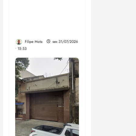
comprados por R$ 200
milhões com recursos do
precatório do FUNDEF
estão sem utilidade nas
escolas
Filipe Mota
sex 31/07/2026
• 15:53