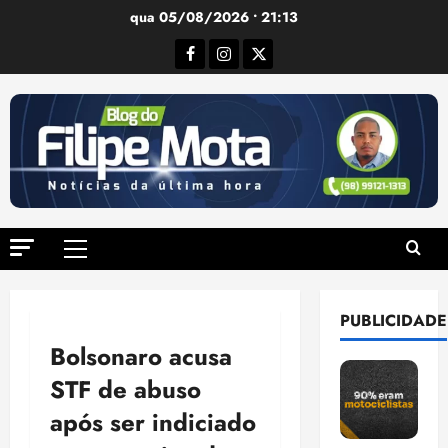
Ir
qua 05/08/2026 • 21:13
para
Facebook
Instagram
Twitter
o
conteúdo
Menu
principal
PUBLICIDADE
Bolsonaro acusa
STF de abuso
após ser indiciado