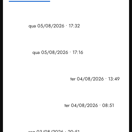
Gestão Dr. Julinho evita despejo e regulariza
comunidade Novo Horizonte em São José de
Ribamar
qua 05/08/2026 • 17:32
Felipe Camarão tem propostas para recuperar o
desempenho do Ensino Médio e elevar o IDEB no
Maranhão
qua 05/08/2026 • 17:16
Vídeo: Felipe Camarão faz discurso enfático na
convenção do PSB e apresenta Plano de Governo
elaborado por especialistas
ter 04/08/2026 • 13:49
PF mira entorno do senador Weverton Rocha e
prefeito de Paço do Lumiar em nova fase da
Operação Sem Desconto
ter 04/08/2026 • 08:51
Vídeo: André Fufuca é vaiado ao citar Lula durante
convenção que confirmou candidatura de Braide ao
governo
seg 03/08/2026 • 20:51