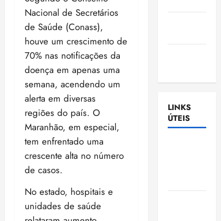
Nascimento
Nacional de Secretários
Gazeta
de Saúde (Conass),
Ludovicense
houve um crescimento de
Tribuna
70% nas notificações da
MA
doença em apenas uma
semana, acendendo um
alerta em diversas
LINKS
regiões do país. O
ÚTEIS
Maranhão, em especial,
tem enfrentado uma
Assembléia
crescente alta no número
Legislativa
do
de casos.
Maranhão
No estado, hospitais e
Câmara
unidades de saúde
Municipal
relataram aumento