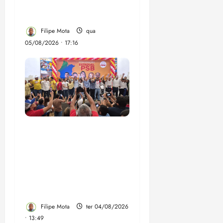
elevar o IDEB no
Maranhão
Filipe Mota
qua
05/08/2026 • 17:16
Vídeo: Felipe Camarão
faz discurso enfático na
convenção do PSB e
apresenta Plano de
Governo elaborado por
especialistas
Filipe Mota
ter 04/08/2026
• 13:49