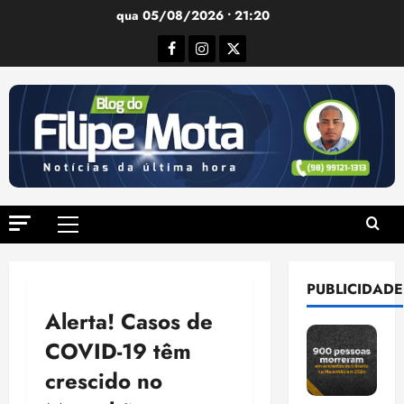
Ir
qua 05/08/2026 • 21:20
para
Facebook
Instagram
Twitter
o
conteúdo
Menu
principal
PUBLICIDADE
Alerta! Casos de
COVID-19 têm
crescido no