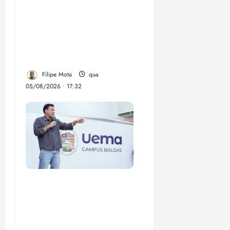
Gestão Dr. Julinho evita
despejo e regulariza
comunidade Novo
Horizonte em São José
de Ribamar
Filipe Mota
qua
05/08/2026 • 17:32
Felipe Camarão tem
propostas para
recuperar o desempenho
do Ensino Médio e