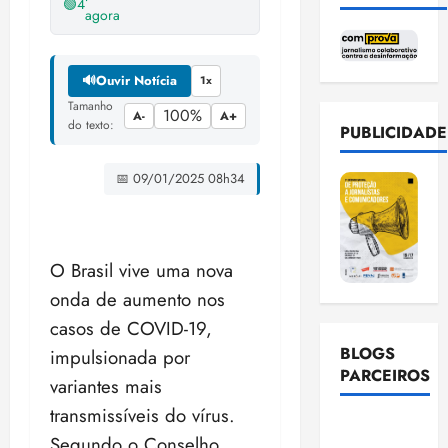
🟢
4
agora
🔊
Ouvir Notícia
1x
Tamanho
100%
A-
A+
do texto:
PUBLICIDADE
📅 09/01/2025 08h34
O Brasil vive uma nova
onda de aumento nos
casos de COVID-19,
BLOGS
impulsionada por
PARCEIROS
variantes mais
transmissíveis do vírus.
Ellen
Segundo o Conselho