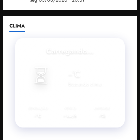
CLIMA
Carregando...
⏳
--
°C
Buscando clima...
SENSAÇÃO
VENTO
UMIDADE
--°C
--
--%
km/h