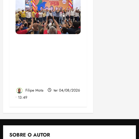
Vídeo: Felipe Camarão
faz discurso enfático na
convenção do PSB e
apresenta Plano de
Governo elaborado por
especialistas
Filipe Mota
ter 04/08/2026
• 13:49
SOBRE O AUTOR