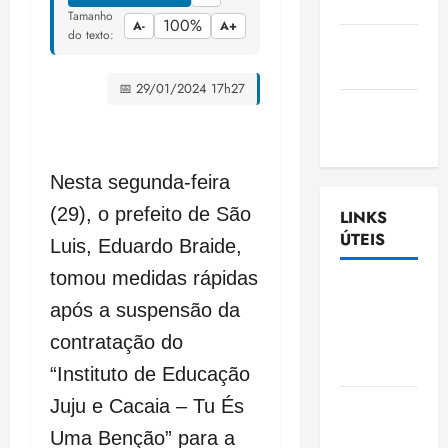
Nascimento
Tamanho
100%
A-
A+
do texto:
Gazeta
Ludovicense
📅 29/01/2024 17h27
Tribuna
MA
Nesta segunda-feira
(29), o prefeito de São
LINKS
ÚTEIS
Luis, Eduardo Braide,
tomou medidas rápidas
Assembléia
após a suspensão da
Legislativa
do
contratação do
Maranhão
“Instituto de Educação
Juju e Cacaia – Tu És
Câmara
Municipal
Uma Benção” para a