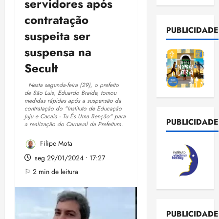
servidores após
contratação
PUBLICIDADE
suspeita ser
suspensa na
Secult
Nesta segunda-feira (29), o prefeito
de São Luis, Eduardo Braide, tomou
medidas rápidas após a suspensão da
contratação do "Instituto de Educação
Juju e Cacaia - Tu És Uma Benção" para
PUBLICIDADE
a realização do Carnaval da Prefeitura.
Filipe Mota
seg 29/01/2024 • 17:27
⚐ 2 min de leitura
PUBLICIDADE