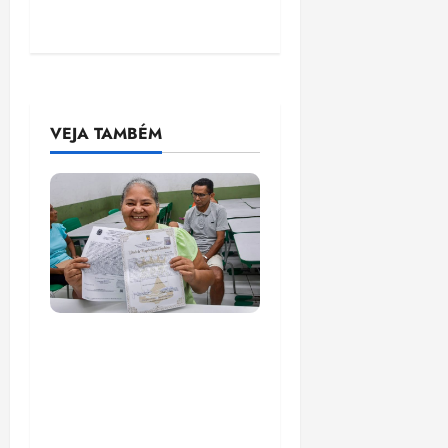
VEJA TAMBÉM
Gestão Dr. Julinho evita
despejo e regulariza
comunidade Novo
Horizonte em São José
de Ribamar