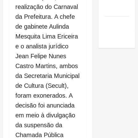
de São
realização do Carnaval
Luis
da Prefeitura. A chefe
SLZ HOST
de gabinete Aulinda
Hospedagem
Mesquita Lima Ericeira
de Sites
e o analista jurídico
Jean Felipe Nunes
Castro Martins, ambos
da Secretaria Municipal
de Cultura (Secult),
foram exonerados. A
decisão foi anunciada
em meio à divulgação
da suspensão da
Chamada Pública