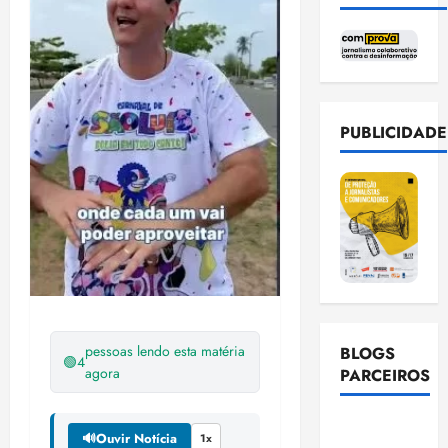
PUBLICIDADE
pessoas lendo esta matéria
BLOGS
🟢
4
agora
PARCEIROS
Ellen
🔊
Ouvir Notícia
1x