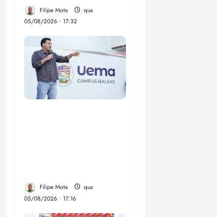
Filipe Mota
qua
05/08/2026 • 17:32
Felipe Camarão tem
propostas para
recuperar o desempenho
do Ensino Médio e
elevar o IDEB no
Maranhão
Filipe Mota
qua
05/08/2026 • 17:16