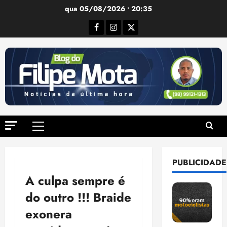
Ir
qua 05/08/2026 • 20:35
para
Facebook
Instagram
Twitter
o
conteúdo
Menu
principal
PUBLICIDADE
A culpa sempre é
do outro !!! Braide
exonera