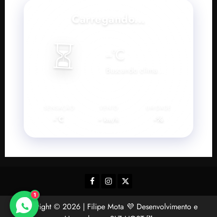
Carregando...
⏳
--
°C
Buscando clima...
SENSAÇÃO
VENTO
UMIDADE
--°C
--
--%
km/h
Facebook
Instagram
Twitter
1
Copyright © 2026 | Filipe Mota 💜 Desenvolvimento e