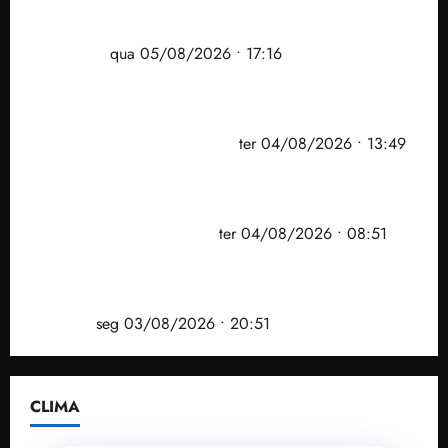
Felipe Camarão tem propostas para recuperar o
desempenho do Ensino Médio e elevar o IDEB no
Maranhão
qua 05/08/2026 • 17:16
Vídeo: Felipe Camarão faz discurso enfático na
convenção do PSB e apresenta Plano de Governo
elaborado por especialistas
ter 04/08/2026 • 13:49
PF mira entorno do senador Weverton Rocha e
prefeito de Paço do Lumiar em nova fase da
Operação Sem Desconto
ter 04/08/2026 • 08:51
Vídeo: André Fufuca é vaiado ao citar Lula durante
convenção que confirmou candidatura de Braide ao
governo
seg 03/08/2026 • 20:51
CLIMA