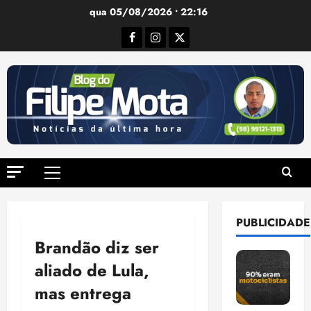
Ir
qua 05/08/2026 • 22:16
para
Facebook
Instagram
Twitter
o
conteúdo
Menu
principal
PUBLICIDADE
Brandão diz ser
aliado de Lula,
mas entrega