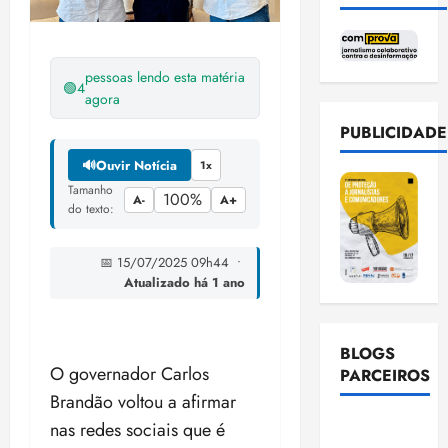
pessoas lendo esta matéria
🟢
4
agora
PUBLICIDADE
🔊
Ouvir Notícia
1x
Tamanho
100%
A-
A+
do texto:
📅 15/07/2025 09h44 •
Atualizado há 1 ano
BLOGS
O governador Carlos
PARCEIROS
Brandão voltou a afirmar
Ellen
nas redes sociais que é