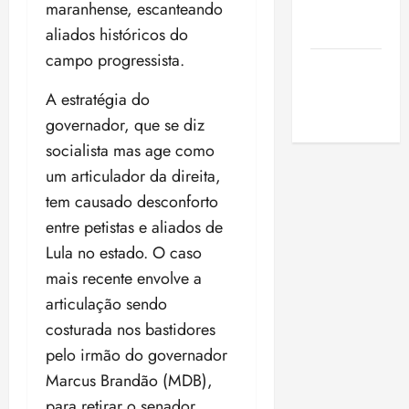
de São
maranhense, escanteando
Luis
aliados históricos do
campo progressista.
SLZ HOST
Hospedagem
A estratégia do
de Sites
governador, que se diz
socialista mas age como
um articulador da direita,
tem causado desconforto
entre petistas e aliados de
Lula no estado. O caso
mais recente envolve a
articulação sendo
costurada nos bastidores
pelo irmão do governador
Marcus Brandão (MDB),
para retirar o senador