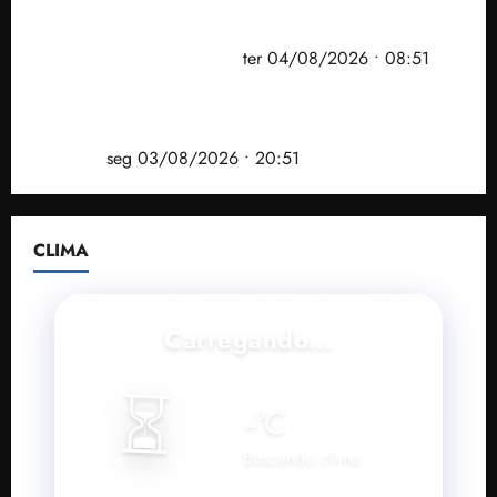
PF mira entorno do senador Weverton Rocha e
prefeito de Paço do Lumiar em nova fase da
Operação Sem Desconto
ter 04/08/2026 • 08:51
Vídeo: André Fufuca é vaiado ao citar Lula durante
convenção que confirmou candidatura de Braide ao
governo
seg 03/08/2026 • 20:51
CLIMA
Carregando...
⏳
--
°C
Buscando clima...