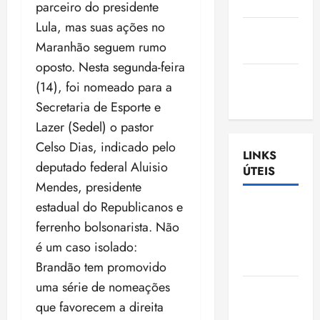
Nascimento
parceiro do presidente
Lula, mas suas ações no
Gazeta
Maranhão seguem rumo
Ludovicense
oposto. Nesta segunda-feira
Tribuna
(14), foi nomeado para a
MA
Secretaria de Esporte e
Lazer (Sedel) o pastor
Celso Dias, indicado pelo
LINKS
deputado federal Aluisio
ÚTEIS
Mendes, presidente
estadual do Republicanos e
Assembléia
Legislativa
ferrenho bolsonarista. Não
do
é um caso isolado:
Maranhão
Brandão tem promovido
uma série de nomeações
Câmara
que favorecem a direita
Municipal