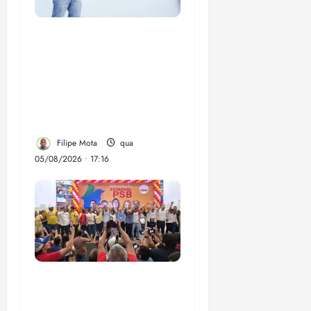
Felipe Camarão tem
propostas para
recuperar o desempenho
do Ensino Médio e
elevar o IDEB no
Maranhão
Filipe Mota
qua
05/08/2026 • 17:16
Vídeo: Felipe Camarão
faz discurso enfático na