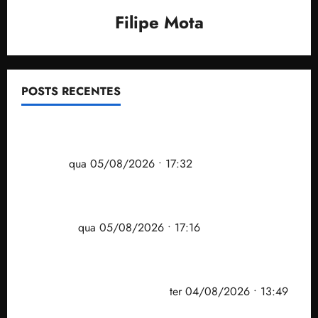
Filipe Mota
POSTS RECENTES
Gestão Dr. Julinho evita despejo e regulariza
comunidade Novo Horizonte em São José de
Ribamar
qua 05/08/2026 • 17:32
Felipe Camarão tem propostas para recuperar o
desempenho do Ensino Médio e elevar o IDEB no
Maranhão
qua 05/08/2026 • 17:16
Vídeo: Felipe Camarão faz discurso enfático na
convenção do PSB e apresenta Plano de Governo
elaborado por especialistas
ter 04/08/2026 • 13:49