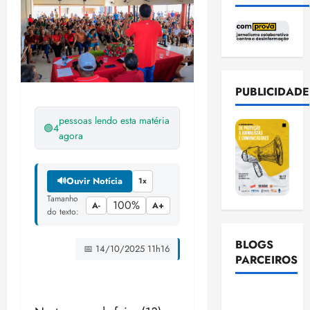
PUBLICIDADE
pessoas lendo esta matéria
🟢
4
agora
🔊
Ouvir Notícia
1x
Tamanho
100%
A-
A+
do texto:
BLOGS
📅 14/10/2025 11h16
PARCEIROS
Ellen