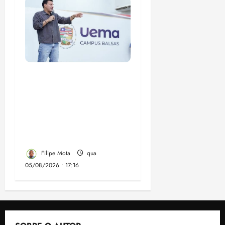
Felipe Camarão tem
propostas para
recuperar o desempenho
do Ensino Médio e
elevar o IDEB no
Maranhão
Filipe Mota
qua
05/08/2026 • 17:16