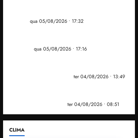
Gestão Dr. Julinho evita despejo e regulariza
comunidade Novo Horizonte em São José de
Ribamar
qua 05/08/2026 • 17:32
Felipe Camarão tem propostas para recuperar o
desempenho do Ensino Médio e elevar o IDEB no
Maranhão
qua 05/08/2026 • 17:16
Vídeo: Felipe Camarão faz discurso enfático na
convenção do PSB e apresenta Plano de Governo
elaborado por especialistas
ter 04/08/2026 • 13:49
PF mira entorno do senador Weverton Rocha e
prefeito de Paço do Lumiar em nova fase da
Operação Sem Desconto
ter 04/08/2026 • 08:51
CLIMA