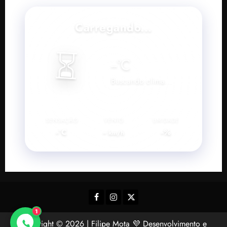
Carregando...
⏳
--
°C
Buscando clima...
SENSAÇÃO
VENTO
UMIDADE
--°C
--
--%
km/h
Facebook
Instagram
Twitter
1
Copyright © 2026 | Filipe Mota 💜 Desenvolvimento e