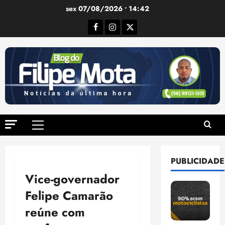
Ir
sex 07/08/2026 • 14:42
para
Facebook
Instagram
Twitter
o
conteúdo
Menu
principal
PUBLICIDADE
Vice-governador
Felipe Camarão
reúne com