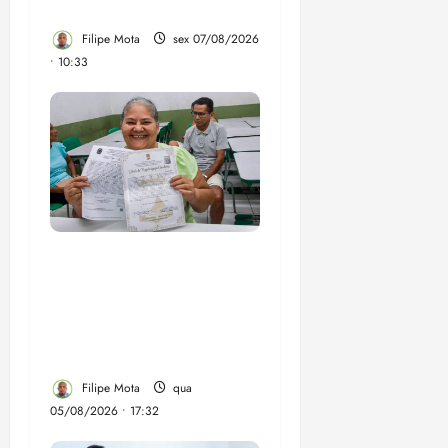
de vídeos do ar
Filipe Mota
sex 07/08/2026
• 10:33
Gestão Dr. Julinho evita
despejo e regulariza
comunidade Novo
Horizonte em São José
de Ribamar
Filipe Mota
qua
05/08/2026 • 17:32