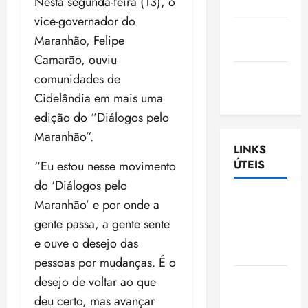
Nesta segunda-feira (13), o
Nascimento
vice-governador do
Gazeta
Maranhão, Felipe
Ludovicense
Camarão, ouviu
Tribuna
comunidades de
MA
Cidelândia em mais uma
edição do “Diálogos pelo
Maranhão”.
LINKS
ÚTEIS
“Eu estou nesse movimento
do ‘Diálogos pelo
Assembléia
Maranhão’ e por onde a
Legislativa
gente passa, a gente sente
do
e ouve o desejo das
Maranhão
pessoas por mudanças. É o
Câmara
desejo de voltar ao que
Municipal
deu certo, mas avançar