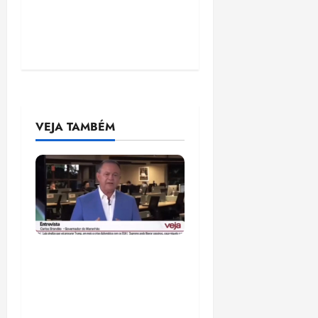
VEJA TAMBÉM
Após ataque covarde ao
STF em entrevista à
Veja, assessoria de
Brandão pede remoção