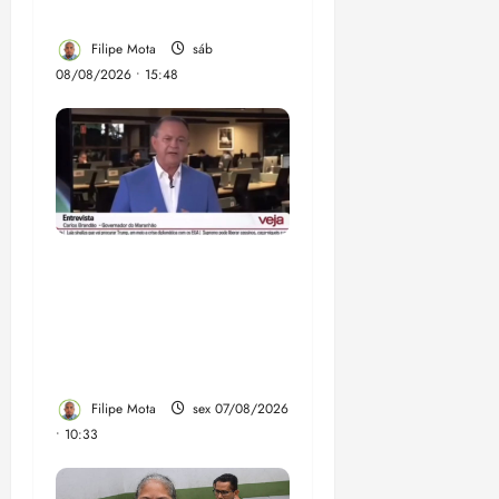
a direita
Filipe Mota
sáb
08/08/2026 • 15:48
Após ataque covarde ao
STF em entrevista à
Veja, assessoria de
Brandão pede remoção
de vídeos do ar
Filipe Mota
sex 07/08/2026
• 10:33