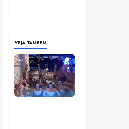
VEJA TAMBÉM
Senador Weverton
Rocha diz que é da
esquerda, mas faz
regabofe na piscina com