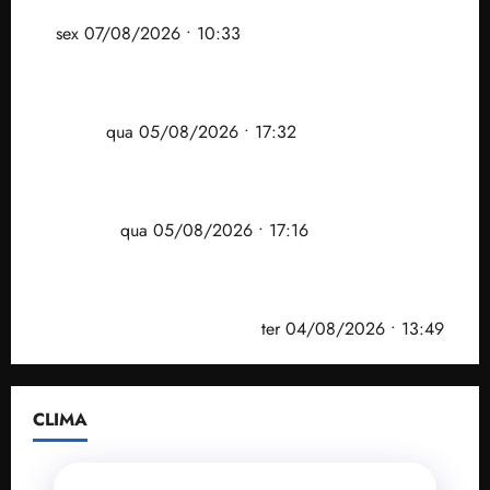
assessoria de Brandão pede remoção de vídeos do
ar
sex 07/08/2026 • 10:33
Gestão Dr. Julinho evita despejo e regulariza
comunidade Novo Horizonte em São José de
Ribamar
qua 05/08/2026 • 17:32
Felipe Camarão tem propostas para recuperar o
desempenho do Ensino Médio e elevar o IDEB no
Maranhão
qua 05/08/2026 • 17:16
Vídeo: Felipe Camarão faz discurso enfático na
convenção do PSB e apresenta Plano de Governo
elaborado por especialistas
ter 04/08/2026 • 13:49
CLIMA