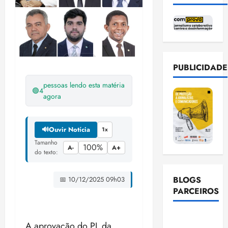
PUBLICIDADE
pessoas lendo esta matéria
🟢
4
agora
🔊
Ouvir Notícia
1x
Tamanho
100%
A-
A+
do texto:
BLOGS
📅 10/12/2025 09h03
PARCEIROS
Ellen
A aprovação do PL da