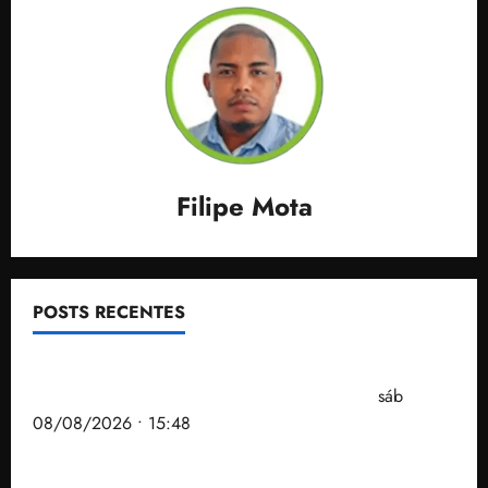
Filipe Mota
POSTS RECENTES
Senador Weverton Rocha diz que é da esquerda,
mas faz regabofe na piscina com a direita
sáb
08/08/2026 • 15:48
Após ataque covarde ao STF em entrevista à Veja,