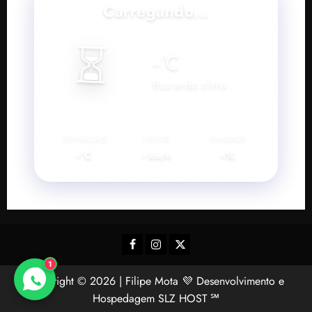
Carregando...
⏳
--
°C
Buscando clima...
SENSAÇÃO
VENTO
UMIDADE
--°C
--
--%
km/h
Facebook
Instagram
Twitter
1
Copyright © 2026 | Filipe Mota 💜 Desenvolvimento e
Hospedagem SLZ HOST ℠