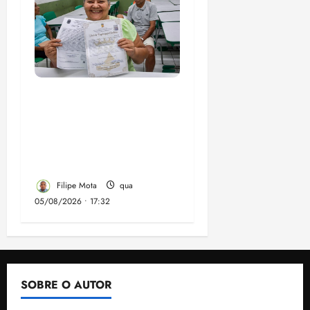
Gestão Dr. Julinho evita
despejo e regulariza
comunidade Novo
Horizonte em São José
de Ribamar
Filipe Mota
qua
05/08/2026 • 17:32
SOBRE O AUTOR