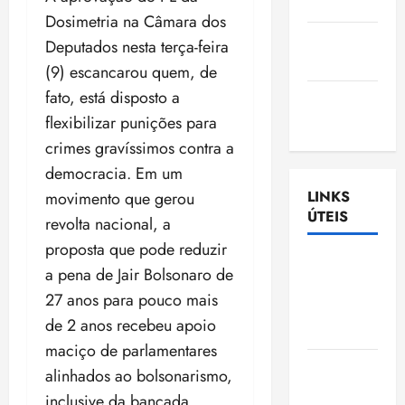
Nascimento
Dosimetria na Câmara dos
Gazeta
Deputados nesta terça-feira
Ludovicense
(9) escancarou quem, de
fato, está disposto a
Tribuna
flexibilizar punições para
MA
crimes gravíssimos contra a
democracia. Em um
LINKS
movimento que gerou
ÚTEIS
revolta nacional, a
proposta que pode reduzir
Assembléia
a pena de Jair Bolsonaro de
Legislativa
27 anos para pouco mais
do
de 2 anos recebeu apoio
Maranhão
maciço de parlamentares
Câmara
alinhados ao bolsonarismo,
Municipal
inclusive da bancada