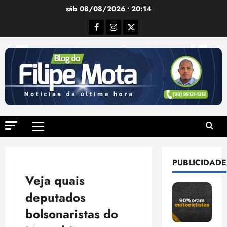
Ir
sáb 08/08/2026 • 20:14
para
Facebook
Instagram
Twitter
o
conteúdo
Menu
principal
PUBLICIDADE
Veja quais
deputados
bolsonaristas do