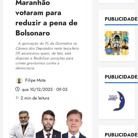
Maranhão
votaram para
PUBLICIDADE
reduzir a pena de
Bolsonaro
A aprovação do PL da Dosimetria na
Câmara dos Deputados nesta terça-feira
(9) escancarou quem, de fato, está
disposto a flexibilizar punições para
crimes gravíssimos contra a
democracia.
PUBLICIDADE
Filipe Mota
qua 10/12/2025 • 09:03
⚐ 2 min de leitura
PUBLICIDADE