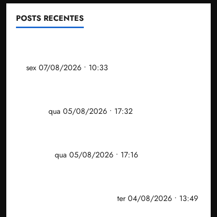
POSTS RECENTES
Após ataque covarde ao STF em entrevista à Veja,
assessoria de Brandão pede remoção de vídeos do
ar
sex 07/08/2026 • 10:33
Gestão Dr. Julinho evita despejo e regulariza
comunidade Novo Horizonte em São José de
Ribamar
qua 05/08/2026 • 17:32
Felipe Camarão tem propostas para recuperar o
desempenho do Ensino Médio e elevar o IDEB no
Maranhão
qua 05/08/2026 • 17:16
Vídeo: Felipe Camarão faz discurso enfático na
convenção do PSB e apresenta Plano de Governo
elaborado por especialistas
ter 04/08/2026 • 13:49