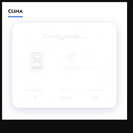
CLIMA
Carregando...
⏳
--
°C
Buscando clima...
SENSAÇÃO
VENTO
UMIDADE
--°C
--
--%
km/h