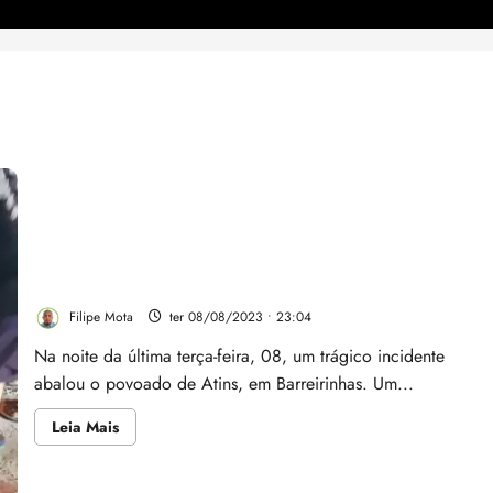
Turista morre em acidente com quadriciclo nas dunas
de Atins, Barreirinhas
Filipe Mota
ter 08/08/2023 • 23:04
Na noite da última terça-feira, 08, um trágico incidente
abalou o povoado de Atins, em Barreirinhas. Um...
Leia
Leia Mais
mais
sobre
Turista
morre