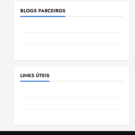
BLOGS PARCEIROS
Ellen Nascimento
Gazeta Ludovicense
Tribuna MA
LINKS ÚTEIS
Assembléia Legislativa do Maranhão
Câmara Municipal de São Luis
SLZ HOST Hospedagem de Sites