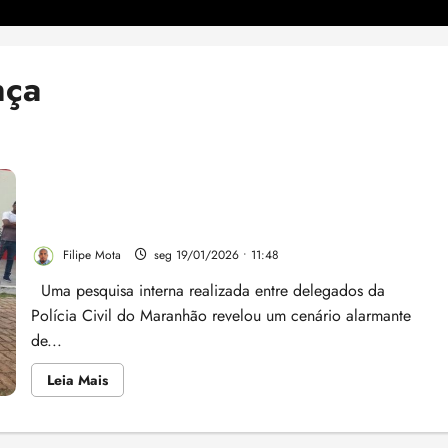
nça
Exclusivo: pesquisa interna da Polícia Civil expõe
descaso do Governo Brandão com a Segurança
Pública
Filipe Mota
seg 19/01/2026 • 11:48
Uma pesquisa interna realizada entre delegados da
Polícia Civil do Maranhão revelou um cenário alarmante
de...
Leia
Leia Mais
mais
sobre
Exclusivo:
pesquisa