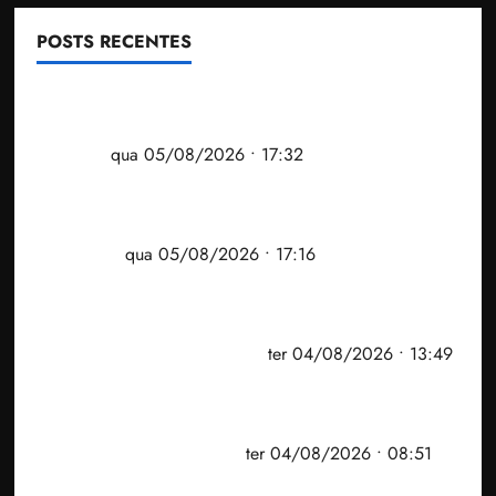
POSTS RECENTES
Gestão Dr. Julinho evita despejo e regulariza
comunidade Novo Horizonte em São José de
Ribamar
qua 05/08/2026 • 17:32
Felipe Camarão tem propostas para recuperar o
desempenho do Ensino Médio e elevar o IDEB no
Maranhão
qua 05/08/2026 • 17:16
Vídeo: Felipe Camarão faz discurso enfático na
convenção do PSB e apresenta Plano de Governo
elaborado por especialistas
ter 04/08/2026 • 13:49
PF mira entorno do senador Weverton Rocha e
prefeito de Paço do Lumiar em nova fase da
Operação Sem Desconto
ter 04/08/2026 • 08:51