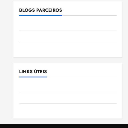
BLOGS PARCEIROS
Ellen Nascimento
Gazeta Ludovicense
Tribuna MA
LINKS ÚTEIS
Assembléia Legislativa do Maranhão
Câmara Municipal de São Luis
SLZ HOST Hospedagem de Sites