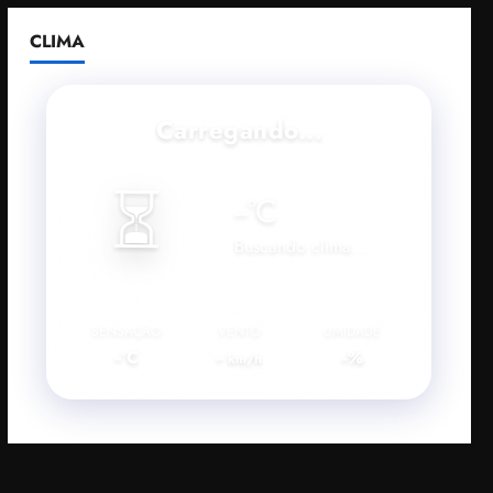
CLIMA
Carregando...
⏳
--
°C
Buscando clima...
SENSAÇÃO
VENTO
UMIDADE
--°C
--
--%
km/h