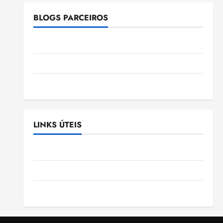
BLOGS PARCEIROS
Ellen Nascimento
Gazeta Ludovicense
Tribuna MA
LINKS ÚTEIS
Assembléia Legislativa do Maranhão
Câmara Municipal de São Luis
SLZ HOST Hospedagem de Sites