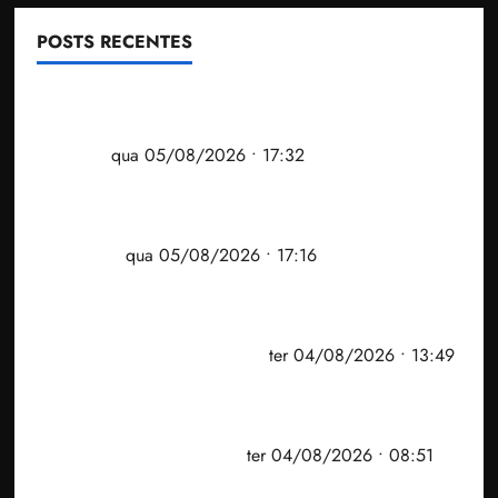
POSTS RECENTES
Gestão Dr. Julinho evita despejo e regulariza
comunidade Novo Horizonte em São José de
Ribamar
qua 05/08/2026 • 17:32
Felipe Camarão tem propostas para recuperar o
desempenho do Ensino Médio e elevar o IDEB no
Maranhão
qua 05/08/2026 • 17:16
Vídeo: Felipe Camarão faz discurso enfático na
convenção do PSB e apresenta Plano de Governo
elaborado por especialistas
ter 04/08/2026 • 13:49
PF mira entorno do senador Weverton Rocha e
prefeito de Paço do Lumiar em nova fase da
Operação Sem Desconto
ter 04/08/2026 • 08:51