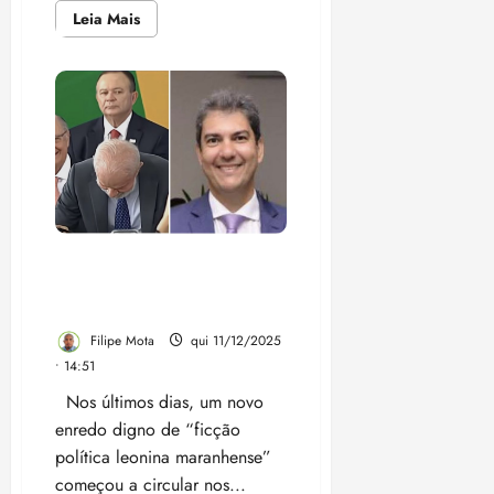
Leia
Leia Mais
mais
sobre
Felipe
Camarão
é
o
único
pré
candidato
a
participar
de
ato
contra
golpistas
PT apoiando Braide? Só se
no
Maranhão
for na próxima temporada
de “Contos do Palácio”
Filipe Mota
qui 11/12/2025
• 14:51
Nos últimos dias, um novo
enredo digno de “ficção
política leonina maranhense”
começou a circular nos...