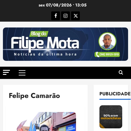
Ir
sex 07/08/2026 • 13:05
para
Facebook
Instagram
Twitter
o
conteúdo
Menu
principal
Felipe Camarão
PUBLICIDADE