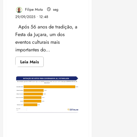
vereador
Filipe Mota
seg
29/09/2025 • 12:48
Após 56 anos de tradição, a
Festa da Juçara, um dos
eventos culturais mais
importantes do...
Leia
Leia Mais
mais
sobre
Governo
do
Maranhão
retira
moradores
do
Maracanã
da
organização
da
tradicional
Pesquisa DATAILHA
Festa
da
contradiz instituto de amiga
Juçara
de Marcus Brandão
e