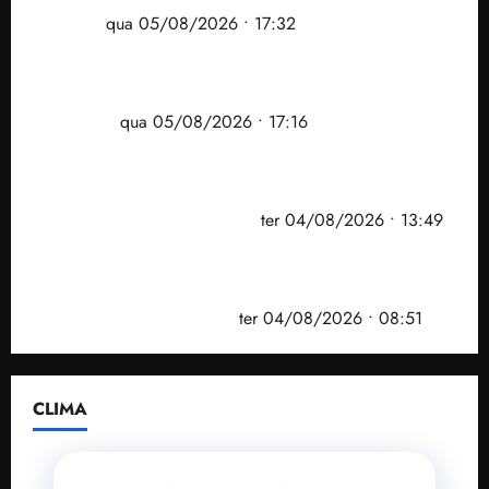
Ribamar
qua 05/08/2026 • 17:32
Felipe Camarão tem propostas para recuperar o
desempenho do Ensino Médio e elevar o IDEB no
Maranhão
qua 05/08/2026 • 17:16
Vídeo: Felipe Camarão faz discurso enfático na
convenção do PSB e apresenta Plano de Governo
elaborado por especialistas
ter 04/08/2026 • 13:49
PF mira entorno do senador Weverton Rocha e
prefeito de Paço do Lumiar em nova fase da
Operação Sem Desconto
ter 04/08/2026 • 08:51
CLIMA