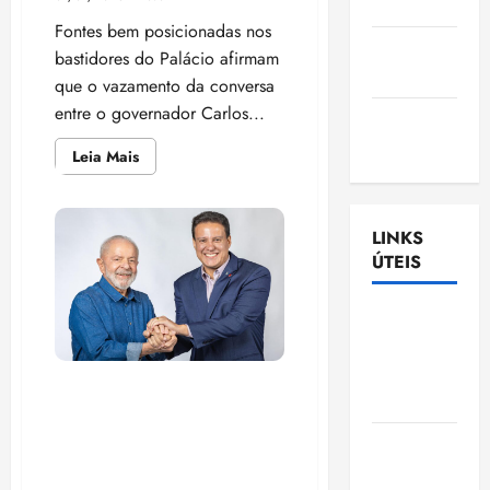
Nascimento
Fontes bem posicionadas nos
Gazeta
bastidores do Palácio afirmam
Ludovicense
que o vazamento da conversa
entre o governador Carlos...
Tribuna
MA
Leia
Leia Mais
mais
sobre
Marcus
Brandão
vaza
LINKS
diálogo
ÚTEIS
do
governador
com
o
Assembléia
vice
e
Legislativa
expõe
crise
do
interna
Felipe Camarão não precisa
Maranhão
renunciar: Constituição
afasta
Câmara
desincompatibilização de
Municipal
vice-governador