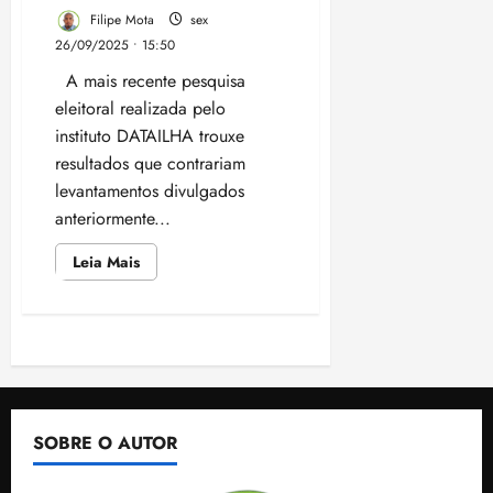
entrega
evento
Filipe Mota
sex
a
26/09/2025 • 15:50
vereador
A mais recente pesquisa
eleitoral realizada pelo
instituto DATAILHA trouxe
resultados que contrariam
levantamentos divulgados
anteriormente...
Leia
Leia Mais
mais
sobre
Pesquisa
DATAILHA
contradiz
Paginação
instituto
de
amiga
de
de
Marcus
Brandão
posts
SOBRE O AUTOR