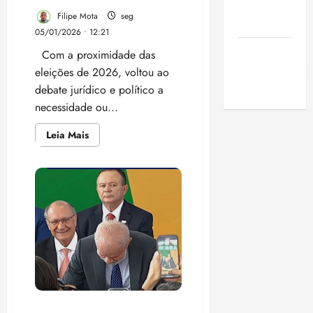
de São
Filipe Mota
seg
Luis
05/01/2026 • 12:21
SLZ HOST
Com a proximidade das
Hospedagem
eleições de 2026, voltou ao
de Sites
debate jurídico e político a
necessidade ou...
Leia
Leia Mais
mais
sobre
Felipe
Camarão
não
precisa
renunciar:
Constituição
afasta
desincompatibilização
de
vice-
governador
Brandão encurralado entre