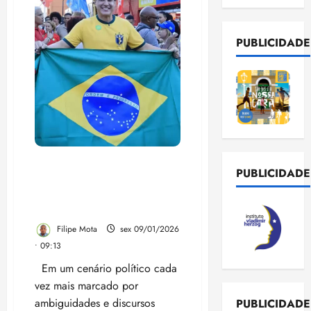
PUBLICIDADE
Felipe Camarão é o único
PUBLICIDADE
Pré-candidato que defende
Lula sem medo no
Maranhão
Filipe Mota
sex 09/01/2026
• 09:13
Em um cenário político cada
vez mais marcado por
ambiguidades e discursos
PUBLICIDADE