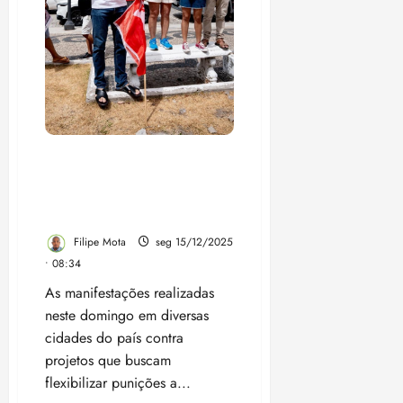
Felipe Camarão é o único
pré candidato a participar
de ato contra golpistas no
Maranhão
Filipe Mota
seg 15/12/2025
• 08:34
As manifestações realizadas
neste domingo em diversas
cidades do país contra
projetos que buscam
flexibilizar punições a...