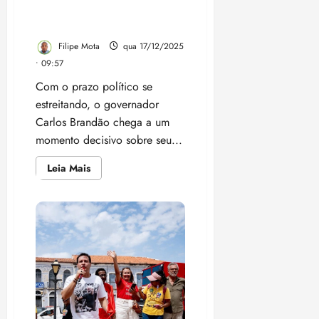
o Senado e a sucessão no
Maranhão
Filipe Mota
qua 17/12/2025
• 09:57
Com o prazo político se
estreitando, o governador
Carlos Brandão chega a um
momento decisivo sobre seu...
Leia
Leia Mais
mais
sobre
Brandão
encurralado
entre
o
Senado
e
a
sucessão
no
Maranhão