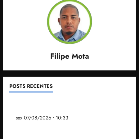
Filipe Mota
POSTS RECENTES
Após ataque covarde ao STF em entrevista à Veja,
assessoria de Brandão pede remoção de vídeos do
ar
sex 07/08/2026 • 10:33
Gestão Dr. Julinho evita despejo e regulariza
comunidade Novo Horizonte em São José de