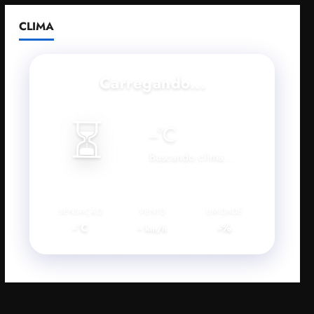
CLIMA
Carregando...
⏳
--
°C
Buscando clima...
SENSAÇÃO
VENTO
UMIDADE
--°C
--
--%
km/h