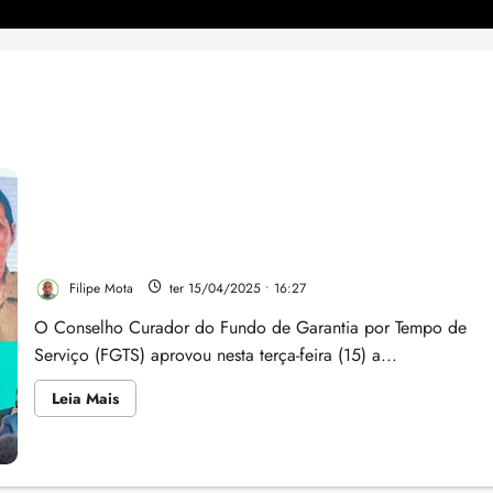
Nova faixa 4 do “Minha Casa, Minha Vida” para
classe média com renda de até R$ 12 mil
Filipe Mota
ter 15/04/2025 • 16:27
O Conselho Curador do Fundo de Garantia por Tempo de
Serviço (FGTS) aprovou nesta terça-feira (15) a...
Leia
Leia Mais
mais
sobre
Nova
faixa
4
do