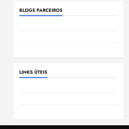
BLOGS PARCEIROS
Ellen Nascimento
Gazeta Ludovicense
Tribuna MA
LINKS ÚTEIS
Assembléia Legislativa do Maranhão
Câmara Municipal de São Luis
SLZ HOST Hospedagem de Sites