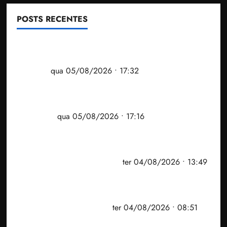
POSTS RECENTES
Gestão Dr. Julinho evita despejo e regulariza
comunidade Novo Horizonte em São José de
Ribamar
qua 05/08/2026 • 17:32
Felipe Camarão tem propostas para recuperar o
desempenho do Ensino Médio e elevar o IDEB no
Maranhão
qua 05/08/2026 • 17:16
Vídeo: Felipe Camarão faz discurso enfático na
convenção do PSB e apresenta Plano de Governo
elaborado por especialistas
ter 04/08/2026 • 13:49
PF mira entorno do senador Weverton Rocha e
prefeito de Paço do Lumiar em nova fase da
Operação Sem Desconto
ter 04/08/2026 • 08:51