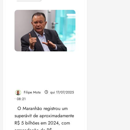
mais
sobre
Vídeo:
Veja
por
que
o
fenômeno
Felipe
Camarão
virou
a
pedra
no
sapato
Mesmo com superávit de R$
do
5 bilhões, Brandão pega
clã
Brandão
empréstimo de quase R$ 2
bilhões e mantém o maior
ICMS do Brasil
Filipe Mota
qui 17/07/2025
• 08:21
O Maranhão registrou um
superávit de aproximadamente
R$ 5 bilhões em 2024, com