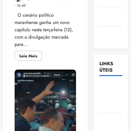
Nascimento
• 16:49
Gazeta
O cenário político
Ludovicense
maranhense ganha um novo
capítulo nesta terça-feira (12),
Tribuna
com a divulgação marcada
MA
para...
Leia
Leia Mais
mais
LINKS
sobre
A
ÚTEIS
partir
das
18h
estará
Assembléia
em
Legislativa
todas
as
do
redes
sociais
Maranhão
o
vídeo
do
Câmara
presidente
Lula
Municipal
declarando