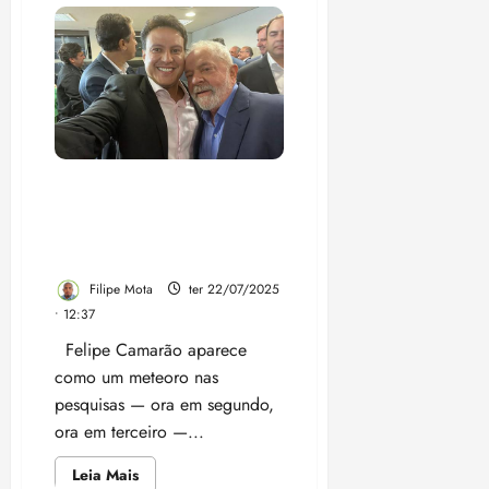
Vídeo:
Com
certeza
da
impunidade,
página
oficial
do
governo
faz
campanha
para
o
Vídeo: Veja por que o
sobrinho
fenômeno Felipe Camarão
do
governador
virou a pedra no sapato do
clã Brandão
Filipe Mota
ter 22/07/2025
• 12:37
Felipe Camarão aparece
como um meteoro nas
pesquisas — ora em segundo,
ora em terceiro —...
Leia
Leia Mais