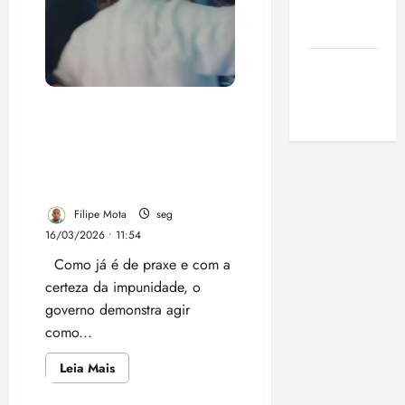
de São
oficialmente
Felipe
Luis
Camarão
pré-
candidato
SLZ HOST
ao
Governo
Hospedagem
do
Maranhão
Vídeo: Com certeza da
de Sites
impunidade, página oficial
do governo faz campanha
para o sobrinho do
governador
Filipe Mota
seg
16/03/2026 • 11:54
Como já é de praxe e com a
certeza da impunidade, o
governo demonstra agir
como...
Leia
Leia Mais
mais
sobre