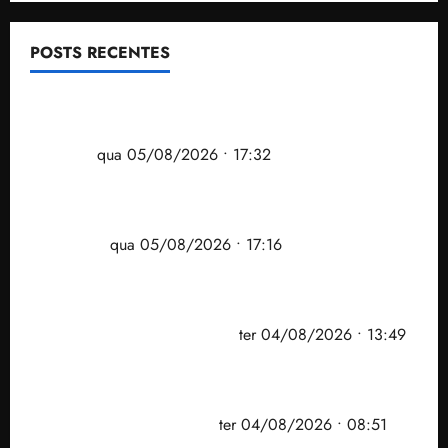
POSTS RECENTES
Gestão Dr. Julinho evita despejo e regulariza
comunidade Novo Horizonte em São José de
Ribamar
qua 05/08/2026 • 17:32
Felipe Camarão tem propostas para recuperar o
desempenho do Ensino Médio e elevar o IDEB no
Maranhão
qua 05/08/2026 • 17:16
Vídeo: Felipe Camarão faz discurso enfático na
convenção do PSB e apresenta Plano de Governo
elaborado por especialistas
ter 04/08/2026 • 13:49
PF mira entorno do senador Weverton Rocha e
prefeito de Paço do Lumiar em nova fase da
Operação Sem Desconto
ter 04/08/2026 • 08:51