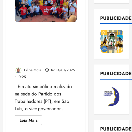
PUBLICIDADE
Felipe Camarão recebe
propostas de Plano de
Governo construído de
forma coletiva e reafirma
candidatura: “Não tem
milhão que me compre”
Filipe Mota
ter 14/07/2026
PUBLICIDADE
• 10:25
Em ato simbólico realizado
na sede do Partido dos
Trabalhadores (PT), em São
Luís, o vice-governador...
Leia
Leia Mais
mais
sobre
PUBLICIDADE