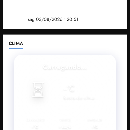
Vídeo: André Fufuca é vaiado ao citar Lula durante
convenção que confirmou candidatura de Braide ao
governo
seg 03/08/2026 • 20:51
CLIMA
Carregando...
⏳
--
°C
Buscando clima...
SENSAÇÃO
VENTO
UMIDADE
--°C
--
--%
km/h