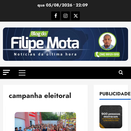
Ir
qua 05/08/2026 • 22:09
para
Facebook
Instagram
Twitter
o
conteúdo
Menu
principal
campanha eleitoral
PUBLICIDADE