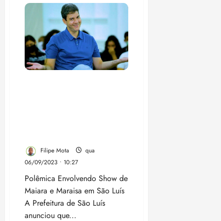
de
Fiscalização
de
Trânsito
é
exonerado
após
denúncia
do
Blog
do
Polêmica !!! Prefeitura de
Filipe
Mota
São Luís Gasta R$600.000
em Show de Maiara e
Maraisa, Enquanto Cidade
Enfrenta Problemas Críticos
de Infraestrutura e Saúde
Filipe Mota
qua
06/09/2023 • 10:27
Polêmica Envolvendo Show de
Maiara e Maraisa em São Luís
A Prefeitura de São Luís
anunciou que...