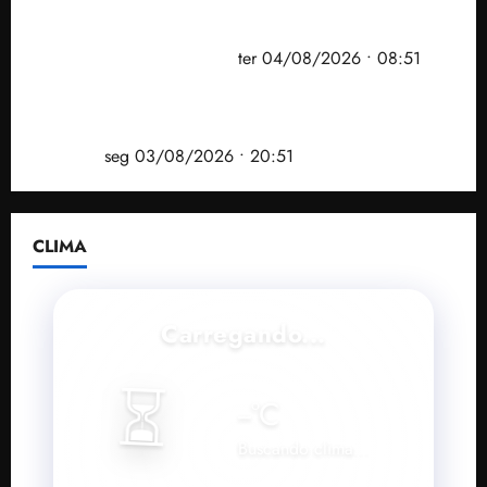
PF mira entorno do senador Weverton Rocha e
prefeito de Paço do Lumiar em nova fase da
Operação Sem Desconto
ter 04/08/2026 • 08:51
Vídeo: André Fufuca é vaiado ao citar Lula durante
convenção que confirmou candidatura de Braide ao
governo
seg 03/08/2026 • 20:51
CLIMA
Carregando...
⏳
--
°C
Buscando clima...