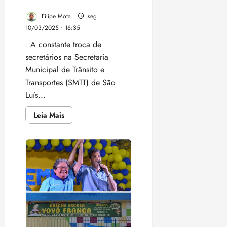
de São Luís?
Filipe Mota
seg
10/03/2025 • 16:35
A constante troca de
secretários na Secretaria
Municipal de Trânsito e
Transportes (SMTT) de São
Luís...
Leia
Leia Mais
mais
sobre
Nomeação
na
SMTT:
Decisão
política
ou
retrocesso
na
mobilidade
de
São
Luís?