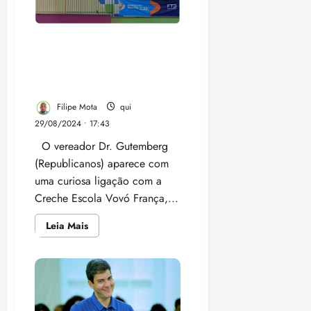
Aliado de Braide, vereador
Dr. Gutemberg usou
escolinha Vovó França para
comprar cesta básica
Filipe Mota
qui
29/08/2024 • 17:43
O vereador Dr. Gutemberg
(Republicanos) aparece com
uma curiosa ligação com a
Creche Escola Vovó França,...
Leia
Leia Mais
mais
sobre
Aliado
de
Braide,
vereador
Dr.
Gutemberg