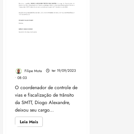
transparência
de
Braide
sobre
recursos
do
Fundeb
Coordenador de
Fiscalização de Trânsito é
exonerado após denúncia
do Blog do Filipe Mota
Filipe Mota
ter 19/09/2023
• 08:03
O coordenador de controle de
vias e fiscalização de trânsito
da SMTT, Diogo Alexandre,
deixou seu cargo...
Leia
Leia Mais
mais
sobre
Coordenador