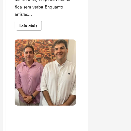
fica sem verba Enquanto
artistas...
Leia
Leia Mais
mais
sobre
Documentos
secretos:
Controladoria
acusa
Braide
de
desviar
verba
da
cultura
para
shows
milionários
Nomeação na SMTT:
Decisão política ou
retrocesso na mobilidade