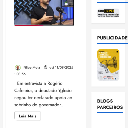
for
na
próxima
temporada
de
“Contos
do
Palácio”
Vídeo: Deputado Yglesio
PUBLICIDADE
nega apoio ao sobrinho de
Brandão e expõe
fragilidade política do
governador
Filipe Mota
qui 11/09/2025
• 08:56
Em entrevista a Rogério
Cafeteira, o deputado Yglesio
negou ter declarado apoio ao
BLOGS
sobrinho do governador...
PARCEIROS
Leia
Leia Mais
mais
Ellen
sobre
Vídeo: