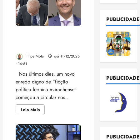
PUBLICIDADE
PT apoiando Braide? Só se
for na próxima temporada
de “Contos do Palácio”
Filipe Mota
qui 11/12/2025
• 14:51
Nos últimos dias, um novo
PUBLICIDADE
enredo digno de “ficção
política leonina maranhense”
começou a circular nos...
Leia
Leia Mais
mais
sobre
PT
apoiando
Braide?
Só
PUBLICIDADE
se