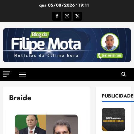
Ir
qua 05/08/2026 • 19:11
para
Facebook
Instagram
Twitter
o
conteúdo
Menu
principal
Braide
PUBLICIDADE