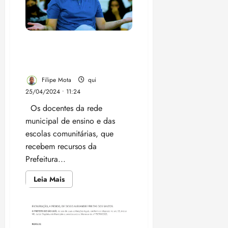
usou
escolinha
Vovó
França
para
comprar
Professores criticam falta
cesta
básica
de transparência de Braide
sobre recursos do Fundeb
Filipe Mota
qui
25/04/2024 • 11:24
Os docentes da rede
municipal de ensino e das
escolas comunitárias, que
recebem recursos da
Prefeitura...
Leia
Leia Mais
mais
sobre
Professores
criticam
falta
de