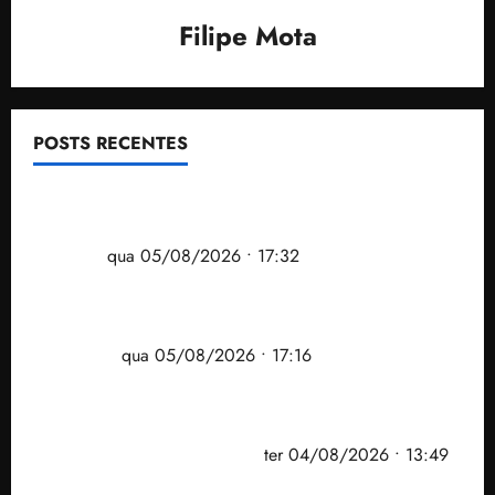
Filipe Mota
POSTS RECENTES
Gestão Dr. Julinho evita despejo e regulariza
comunidade Novo Horizonte em São José de
Ribamar
qua 05/08/2026 • 17:32
Felipe Camarão tem propostas para recuperar o
desempenho do Ensino Médio e elevar o IDEB no
Maranhão
qua 05/08/2026 • 17:16
Vídeo: Felipe Camarão faz discurso enfático na
convenção do PSB e apresenta Plano de Governo
elaborado por especialistas
ter 04/08/2026 • 13:49