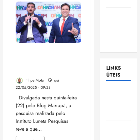
Nascimento
Deputado
Yglesio
nega
Gazeta
apoio
Ludovicense
ao
sobrinho
de
Tribuna
Brandão
e
MA
expõe
fragilidade
Pesquisa do Instituto Luneta
política
do
aponta que Felipe Camarão
governador
é o único com chances reais
LINKS
contra Braide em 2026
ÚTEIS
Filipe Mota
qui
22/05/2025 • 09:23
Assembléia
Divulgada nesta quinta-feira
Legislativa
(22) pelo Blog Marrapá, a
do
pesquisa realizada pelo
Maranhão
Instituto Luneta Pesquisas
Câmara
revela que...
Municipal