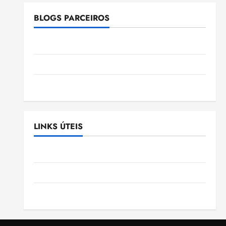
BLOGS PARCEIROS
Ellen Nascimento
Gazeta Ludovicense
Tribuna MA
LINKS ÚTEIS
Assembléia Legislativa do Maranhão
Câmara Municipal de São Luis
SLZ HOST Hospedagem de Sites