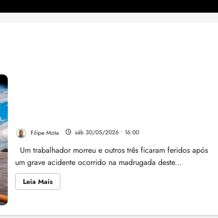
Tragédia em porto de São Luís: trabalhador morre
dentro de silo e acidente levanta questionamentos
sobre segurança
Filipe Mota
sáb 30/05/2026 • 16:00
Um trabalhador morreu e outros três ficaram feridos após
um grave acidente ocorrido na madrugada deste...
Leia
Leia Mais
mais
sobre
Tragédia
em
porto