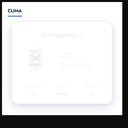
CLIMA
Carregando...
⏳
--
°C
Buscando clima...
SENSAÇÃO
VENTO
UMIDADE
--°C
--
--%
km/h