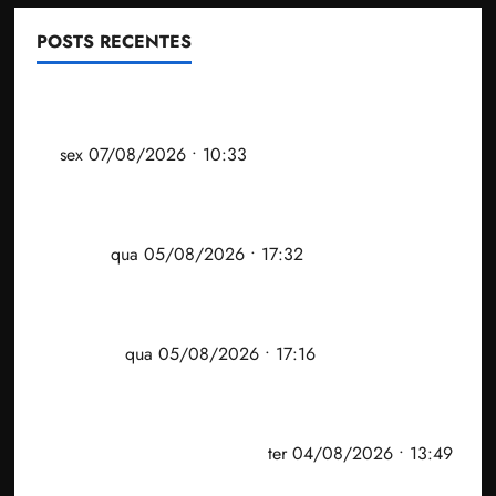
POSTS RECENTES
Após ataque covarde ao STF em entrevista à Veja,
assessoria de Brandão pede remoção de vídeos do
ar
sex 07/08/2026 • 10:33
Gestão Dr. Julinho evita despejo e regulariza
comunidade Novo Horizonte em São José de
Ribamar
qua 05/08/2026 • 17:32
Felipe Camarão tem propostas para recuperar o
desempenho do Ensino Médio e elevar o IDEB no
Maranhão
qua 05/08/2026 • 17:16
Vídeo: Felipe Camarão faz discurso enfático na
convenção do PSB e apresenta Plano de Governo
elaborado por especialistas
ter 04/08/2026 • 13:49