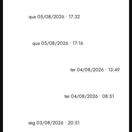
Gestão Dr. Julinho evita despejo e regulariza
comunidade Novo Horizonte em São José de
Ribamar
qua 05/08/2026 • 17:32
Felipe Camarão tem propostas para recuperar o
desempenho do Ensino Médio e elevar o IDEB no
Maranhão
qua 05/08/2026 • 17:16
Vídeo: Felipe Camarão faz discurso enfático na
convenção do PSB e apresenta Plano de Governo
elaborado por especialistas
ter 04/08/2026 • 13:49
PF mira entorno do senador Weverton Rocha e
prefeito de Paço do Lumiar em nova fase da
Operação Sem Desconto
ter 04/08/2026 • 08:51
Vídeo: André Fufuca é vaiado ao citar Lula durante
convenção que confirmou candidatura de Braide ao
governo
seg 03/08/2026 • 20:51