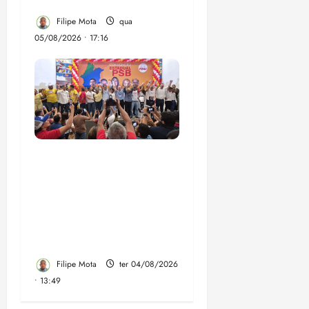
Maranhão
Filipe Mota
qua
05/08/2026 • 17:16
Vídeo: Felipe Camarão
faz discurso enfático na
convenção do PSB e
apresenta Plano de
Governo elaborado por
especialistas
Filipe Mota
ter 04/08/2026
• 13:49