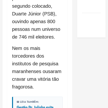
de São
segundo colocado,
Luis
Duarte Júnior (PSB),
SLZ HOST
ouvindo apenas 800
Hospedagem
pessoas num universo
de Sites
de 746 mil eleitores.
Nem os mais
torcedores dos
institutos de pesquisa
maranhenses ousaram
cravar uma vitória tão
fragorosa.
📖 LEIA TAMBÉM:
Gestão Dr. Julinho evita