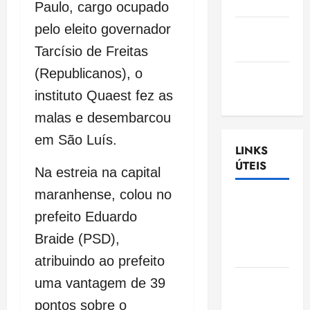
Nascimento
Paulo, cargo ocupado
pelo eleito governador
Gazeta
Ludovicense
Tarcísio de Freitas
(Republicanos), o
Tribuna
MA
instituto Quaest fez as
malas e desembarcou
em São Luís.
LINKS
ÚTEIS
Na estreia na capital
maranhense, colou no
Assembléia
prefeito Eduardo
Legislativa
do
Braide (PSD),
Maranhão
atribuindo ao prefeito
Câmara
uma vantagem de 39
Municipal
pontos sobre o