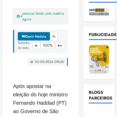
pessoas lendo esta matéria
🟢
4
agora
PUBLICIDADE
🔊
Ouvir Notícia
1x
Tamanho
100%
A-
A+
do texto:
📅 10/09/2024 09h20
Após apostar na
BLOGS
eleição do hoje ministro
PARCEIROS
Fernando Haddad (PT)
ao Governo de São
Ellen