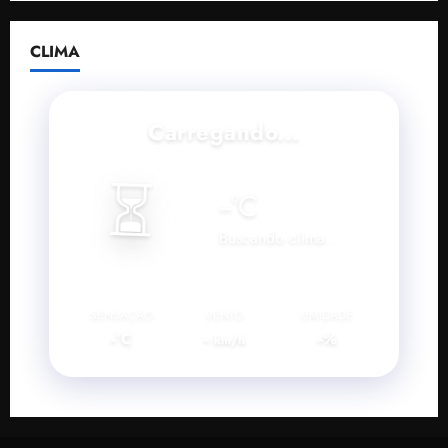
CLIMA
Carregando...
⏳
--
°C
Buscando clima...
SENSAÇÃO
VENTO
UMIDADE
--°C
--
--%
km/h