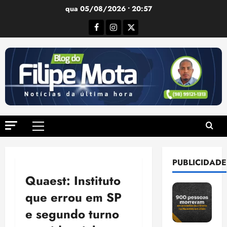
Ir
qua 05/08/2026 • 20:57
para
Facebook
Instagram
Twitter
o
conteúdo
Menu
principal
PUBLICIDADE
Quaest: Instituto
que errou em SP
e segundo turno