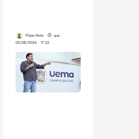
despejo e regulariza
comunidade Novo
Horizonte em São José
de Ribamar
Filipe Mota
qua
05/08/2026 • 17:32
Felipe Camarão tem
propostas para
recuperar o desempenho
do Ensino Médio e
elevar o IDEB no