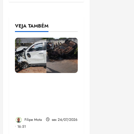
VEJA TAMBÉM
Trecho onde ocorreu o
acidente fatal na Estrada
de Ribamar é de
responsabilidade do
Governo do Estado
Filipe Mota
sex 24/07/2026
• 16:51