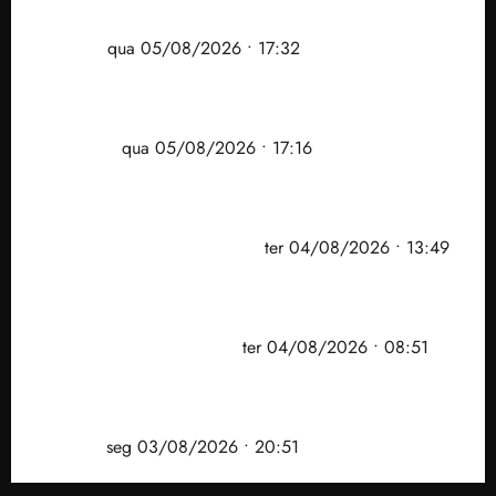
comunidade Novo Horizonte em São José de
Ribamar
qua 05/08/2026 • 17:32
Felipe Camarão tem propostas para recuperar o
desempenho do Ensino Médio e elevar o IDEB no
Maranhão
qua 05/08/2026 • 17:16
Vídeo: Felipe Camarão faz discurso enfático na
convenção do PSB e apresenta Plano de Governo
elaborado por especialistas
ter 04/08/2026 • 13:49
PF mira entorno do senador Weverton Rocha e
prefeito de Paço do Lumiar em nova fase da
Operação Sem Desconto
ter 04/08/2026 • 08:51
Vídeo: André Fufuca é vaiado ao citar Lula durante
convenção que confirmou candidatura de Braide ao
governo
seg 03/08/2026 • 20:51