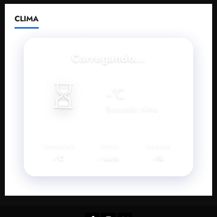
CLIMA
Carregando...
⏳
--
°C
Buscando clima...
SENSAÇÃO
VENTO
UMIDADE
--°C
--
--%
km/h