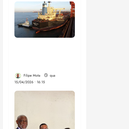
China avança na África e
assume controle do
minério de ferro mais
puro do mundo
Filipe Mota
qua
15/04/2026 • 16:15