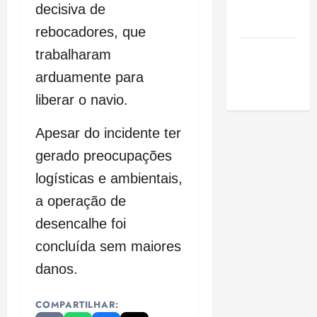
de São
decisiva de
Luis
rebocadores, que
SLZ HOST
trabalharam
Hospedagem
arduamente para
de Sites
liberar o navio.
Apesar do incidente ter
gerado preocupações
logísticas e ambientais,
a operação de
desencalhe foi
concluída sem maiores
danos.
COMPARTILHAR: