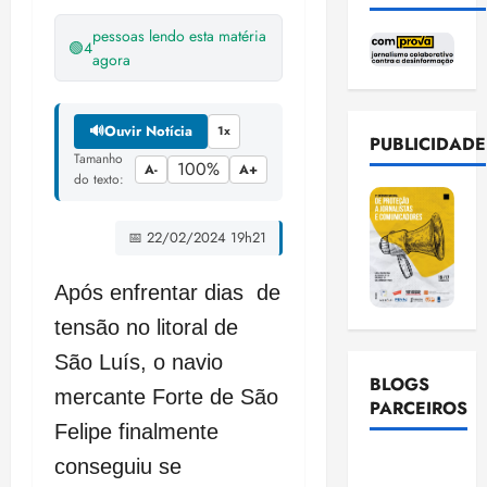
pessoas lendo esta matéria
🟢
4
agora
🔊
Ouvir Notícia
1x
PUBLICIDADE
Tamanho
100%
A-
A+
do texto:
📅 22/02/2024 19h21
Após enfrentar dias de
tensão no litoral de
São Luís, o navio
BLOGS
mercante Forte de São
PARCEIROS
Felipe finalmente
Ellen
conseguiu se