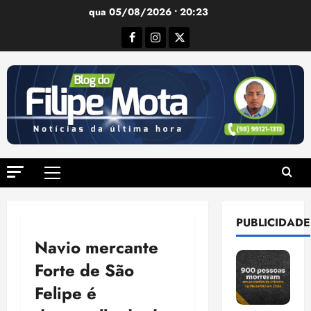
Ir
qua 05/08/2026 • 20:23
para
Facebook
Instagram
Twitter
o
conteúdo
Menu
principal
PUBLICIDADE
Navio mercante
Forte de São
Felipe é