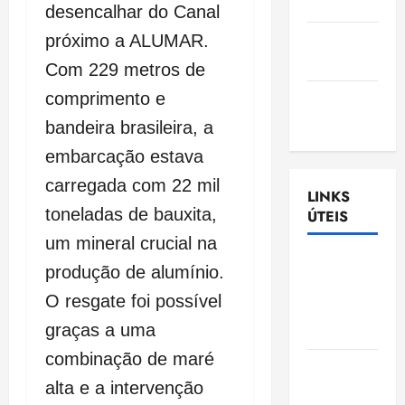
Nascimento
desencalhar do Canal
Gazeta
próximo a ALUMAR.
Ludovicense
Com 229 metros de
comprimento e
Tribuna
MA
bandeira brasileira, a
embarcação estava
carregada com 22 mil
LINKS
toneladas de bauxita,
ÚTEIS
um mineral crucial na
Assembléia
produção de alumínio.
Legislativa
O resgate foi possível
do
graças a uma
Maranhão
combinação de maré
Câmara
alta e a intervenção
Municipal