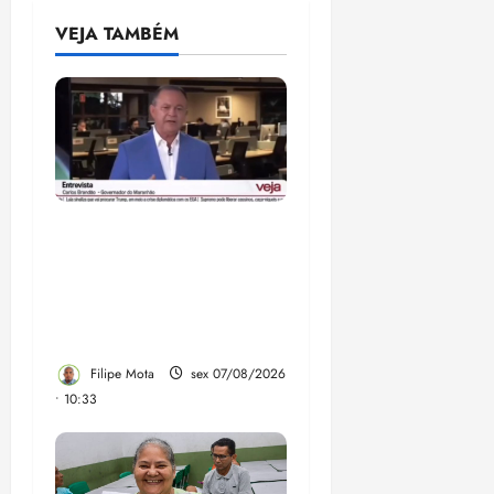
VEJA TAMBÉM
Após ataque covarde ao
STF em entrevista à
Veja, assessoria de
Brandão pede remoção
de vídeos do ar
Filipe Mota
sex 07/08/2026
• 10:33