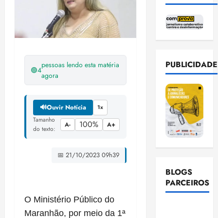
PUBLICIDADE
pessoas lendo esta matéria
🟢
4
agora
🔊
Ouvir Notícia
1x
Tamanho
100%
A-
A+
do texto:
📅 21/10/2023 09h39
BLOGS
PARCEIROS
O Ministério Público do
Ellen
Maranhão, por meio da 1ª