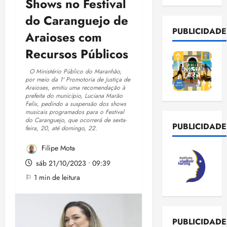
Shows no Festival
do Caranguejo de
PUBLICIDADE
Araioses com
Recursos Públicos
O Ministério Público do Maranhão,
por meio da 1ª Promotoria de Justiça de
Araioses, emitiu uma recomendação à
prefeita do município, Luciana Marão
Felix, pedindo a suspensão dos shows
musicais programados para o Festival
do Caranguejo, que ocorrerá de sexta-
PUBLICIDADE
feira, 20, até domingo, 22.
Filipe Mota
sáb 21/10/2023 • 09:39
⚐ 1 min de leitura
PUBLICIDADE