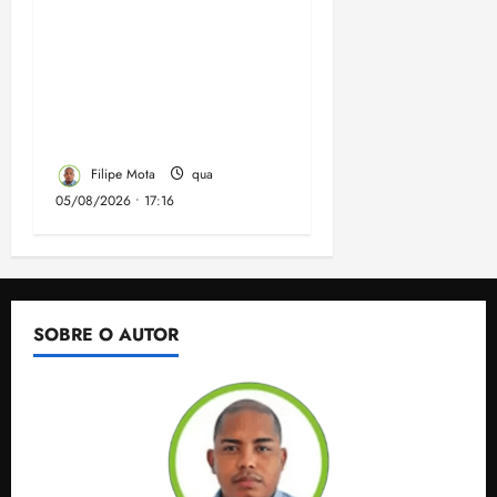
Felipe Camarão tem
propostas para
recuperar o desempenho
do Ensino Médio e
elevar o IDEB no
Maranhão
Filipe Mota
qua
05/08/2026 • 17:16
SOBRE O AUTOR