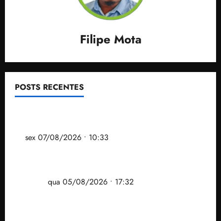
Filipe Mota
POSTS RECENTES
Após ataque covarde ao STF em entrevista à Veja,
assessoria de Brandão pede remoção de vídeos do
ar
sex 07/08/2026 • 10:33
Gestão Dr. Julinho evita despejo e regulariza
comunidade Novo Horizonte em São José de
Ribamar
qua 05/08/2026 • 17:32
Felipe Camarão tem propostas para recuperar o
desempenho do Ensino Médio e elevar o IDEB no