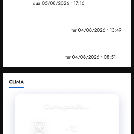
Maranhão
qua 05/08/2026 • 17:16
Vídeo: Felipe Camarão faz discurso enfático na
convenção do PSB e apresenta Plano de Governo
elaborado por especialistas
ter 04/08/2026 • 13:49
PF mira entorno do senador Weverton Rocha e
prefeito de Paço do Lumiar em nova fase da
Operação Sem Desconto
ter 04/08/2026 • 08:51
CLIMA
Carregando...
⏳
--
°C