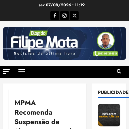
Ir
sex 07/08/2026 • 11:19
para
Facebook
Instagram
Twitter
o
conteúdo
Menu
principal
PUBLICIDADE
MPMA
Recomenda
Suspensão de