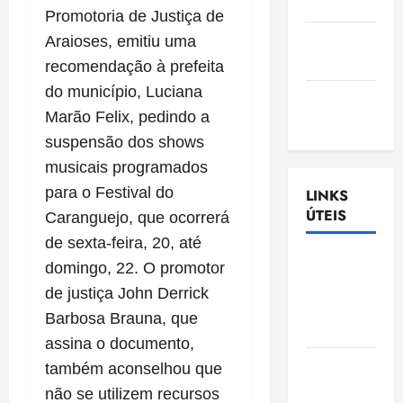
Nascimento
Promotoria de Justiça de
Gazeta
Araioses, emitiu uma
Ludovicense
recomendação à prefeita
do município, Luciana
Tribuna
Marão Felix, pedindo a
MA
suspensão dos shows
musicais programados
para o Festival do
LINKS
ÚTEIS
Caranguejo, que ocorrerá
de sexta-feira, 20, até
Assembléia
domingo, 22. O promotor
Legislativa
de justiça John Derrick
do
Barbosa Brauna, que
Maranhão
assina o documento,
Câmara
também aconselhou que
Municipal
não se utilizem recursos