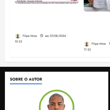
Após ataque covarde ao STF
em entrevista à Veja,
Gestão Dr. Ju
assessoria de Brandão pede
despejo e re
remoção de vídeos do ar
comunidade 
em São José
Filipe Mota
sex 07/08/2026 •
10:33
Filipe Mota
17:32
SOBRE O AUTOR