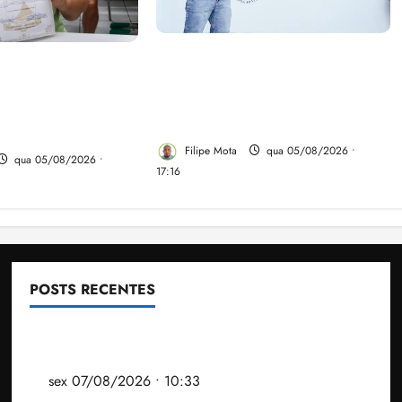
Felipe Camarão tem propostas
linho evita
para recuperar o desempenho
gulariza
do Ensino Médio e elevar o
Novo Horizonte
IDEB no Maranhão
 de Ribamar
Filipe Mota
qua 05/08/2026 •
qua 05/08/2026 •
17:16
POSTS RECENTES
Após ataque covarde ao STF em entrevista à Veja,
assessoria de Brandão pede remoção de vídeos do
ar
sex 07/08/2026 • 10:33