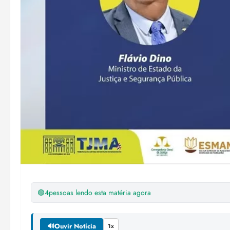
🟢
4
pessoas lendo esta matéria agora
🔊
Ouvir Notícia
1x