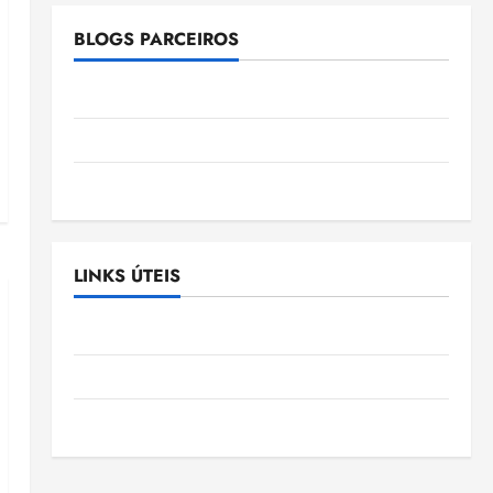
BLOGS PARCEIROS
Ellen Nascimento
Gazeta Ludovicense
Tribuna MA
LINKS ÚTEIS
Assembléia Legislativa do Maranhão
Câmara Municipal de São Luis
SLZ HOST Hospedagem de Sites