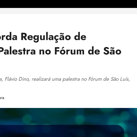
orda Regulação de
 Palestra no Fórum de São
a, Flávio Dino, realizará uma palestra no Fórum de São Luís,
ura