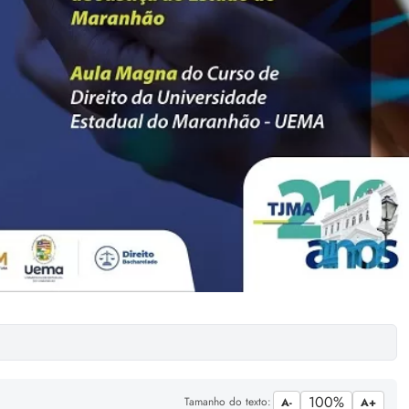
100%
Tamanho do texto:
A-
A+