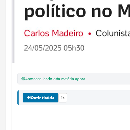
🟢
4
pessoas lendo esta matéria agora
🔊
Ouvir Notícia
1x