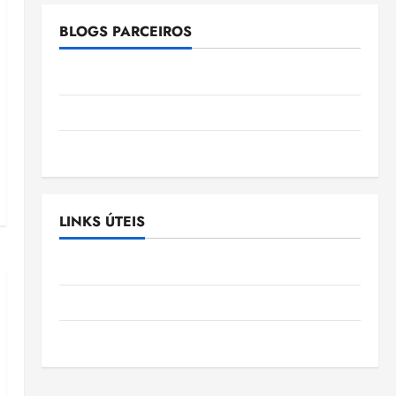
BLOGS PARCEIROS
Ellen Nascimento
Gazeta Ludovicense
Tribuna MA
LINKS ÚTEIS
Assembléia Legislativa do Maranhão
Câmara Municipal de São Luis
SLZ HOST Hospedagem de Sites