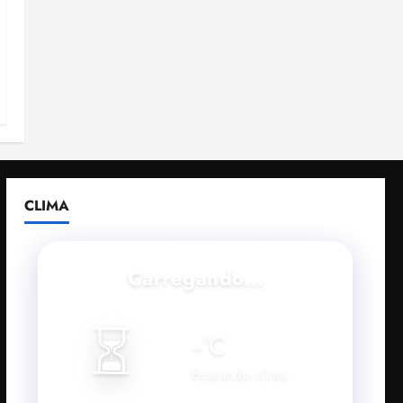
CLIMA
Carregando...
⏳
--
°C
Buscando clima...