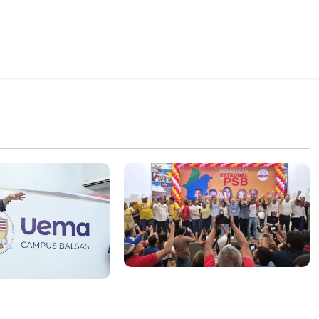
Vídeo: Felipe Camarão faz
rão tem propostas
discurso enfático na convenção
rar o desempenho