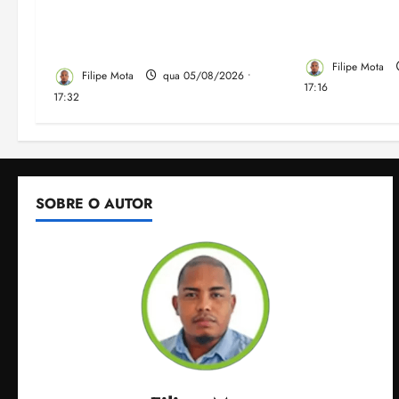
despejo e regulariza
do Ensino Mé
comunidade Novo Horizonte
IDEB no Ma
em São José de Ribamar
Filipe Mota
Filipe Mota
qua 05/08/2026 •
17:16
17:32
SOBRE O AUTOR