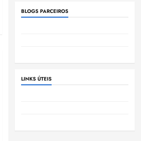
BLOGS PARCEIROS
Ellen Nascimento
Gazeta Ludovicense
Tribuna MA
LINKS ÚTEIS
Assembléia Legislativa do Maranhão
Câmara Municipal de São Luis
SLZ HOST Hospedagem de Sites