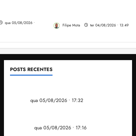
do PSB e apresenta Plano de
dio e elevar o
Governo elaborado por
ranhão
especialistas
qua 05/08/2026 •
Filipe Mota
ter 04/08/2026 • 13:49
POSTS RECENTES
Gestão Dr. Julinho evita despejo e regulariza
comunidade Novo Horizonte em São José de
Ribamar
qua 05/08/2026 • 17:32
Felipe Camarão tem propostas para recuperar o
desempenho do Ensino Médio e elevar o IDEB no
Maranhão
qua 05/08/2026 • 17:16