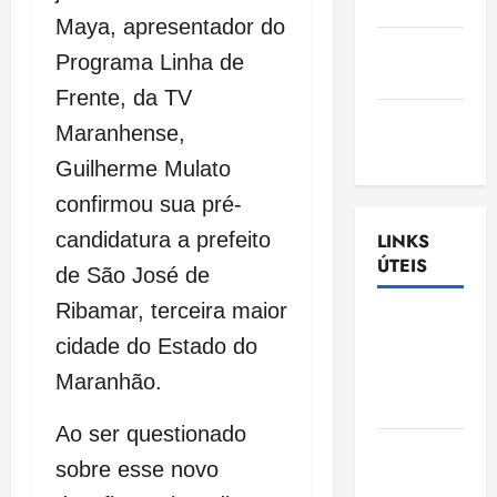
Nascimento
Maya, apresentador do
Gazeta
Programa Linha de
Ludovicense
Frente, da TV
Tribuna
Maranhense,
MA
Guilherme Mulato
confirmou sua pré-
candidatura a prefeito
LINKS
ÚTEIS
de São José de
Ribamar, terceira maior
Assembléia
cidade do Estado do
Legislativa
do
Maranhão.
Maranhão
Ao ser questionado
Câmara
sobre esse novo
Municipal