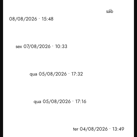
Senador Weverton Rocha diz que é da esquerda,
mas faz regabofe na piscina com a direita
sáb
08/08/2026 • 15:48
Após ataque covarde ao STF em entrevista à Veja,
assessoria de Brandão pede remoção de vídeos do
ar
sex 07/08/2026 • 10:33
Gestão Dr. Julinho evita despejo e regulariza
comunidade Novo Horizonte em São José de
Ribamar
qua 05/08/2026 • 17:32
Felipe Camarão tem propostas para recuperar o
desempenho do Ensino Médio e elevar o IDEB no
Maranhão
qua 05/08/2026 • 17:16
Vídeo: Felipe Camarão faz discurso enfático na
convenção do PSB e apresenta Plano de Governo
elaborado por especialistas
ter 04/08/2026 • 13:49