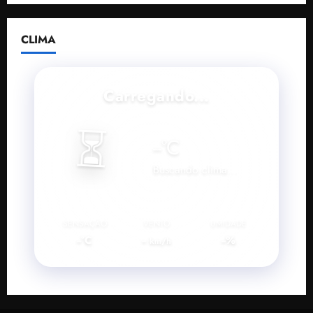
CLIMA
Carregando...
⏳
--
°C
Buscando clima...
SENSAÇÃO
VENTO
UMIDADE
--°C
--
--%
km/h