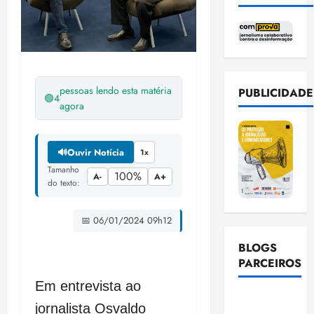
pessoas lendo esta matéria
PUBLICIDADE
🟢
4
agora
🔊
Ouvir Notícia
1x
Tamanho
100%
A-
A+
do texto:
📅 06/01/2024 09h12
BLOGS
PARCEIROS
Em entrevista ao
Ellen
jornalista Osvaldo