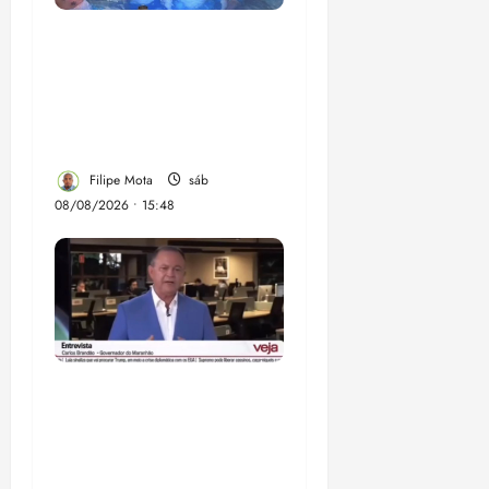
Senador Weverton
Rocha diz que é da
esquerda, mas faz
regabofe na piscina com
a direita
Filipe Mota
sáb
08/08/2026 • 15:48
Após ataque covarde ao
STF em entrevista à
Veja, assessoria de
Brandão pede remoção