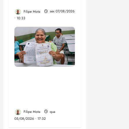
de vídeos do ar
Filipe Mota
sex 07/08/2026
• 10:33
Gestão Dr. Julinho evita
despejo e regulariza
comunidade Novo
Horizonte em São José
de Ribamar
Filipe Mota
qua
05/08/2026 • 17:32