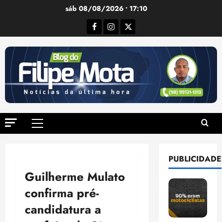
Ir
sáb 08/08/2026 • 17:10
para
Facebook
Instagram
Twitter
o
conteúdo
Menu
principal
PUBLICIDADE
Guilherme Mulato
confirma pré-
candidatura a