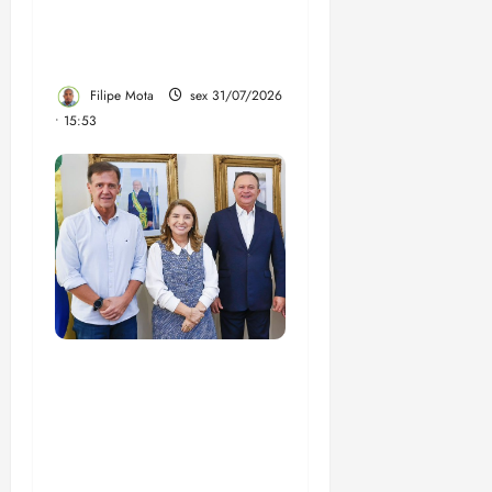
precatório do FUNDEF
estão sem utilidade nas
escolas
Filipe Mota
sex 31/07/2026
• 15:53
Entenda por que
emendas federais a três
municípios foram a
causa da briga entre
Aluísio Mendes e