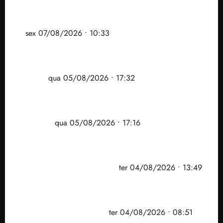
Após ataque covarde ao STF em entrevista à Veja,
assessoria de Brandão pede remoção de vídeos do
ar
sex 07/08/2026 • 10:33
Gestão Dr. Julinho evita despejo e regulariza
comunidade Novo Horizonte em São José de
Ribamar
qua 05/08/2026 • 17:32
Felipe Camarão tem propostas para recuperar o
desempenho do Ensino Médio e elevar o IDEB no
Maranhão
qua 05/08/2026 • 17:16
Vídeo: Felipe Camarão faz discurso enfático na
convenção do PSB e apresenta Plano de Governo
elaborado por especialistas
ter 04/08/2026 • 13:49
PF mira entorno do senador Weverton Rocha e
prefeito de Paço do Lumiar em nova fase da
Operação Sem Desconto
ter 04/08/2026 • 08:51