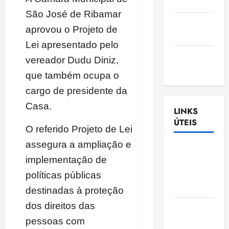
Nascimento
São José de Ribamar
Gazeta
aprovou o Projeto de
Ludovicense
Lei apresentado pelo
Tribuna
vereador Dudu Diniz,
MA
que também ocupa o
cargo de presidente da
Casa.
LINKS
ÚTEIS
O referido Projeto de Lei
assegura a ampliação e
Assembléia
implementação de
Legislativa
do
políticas públicas
Maranhão
destinadas à proteção
dos direitos das
Câmara
Municipal
pessoas com