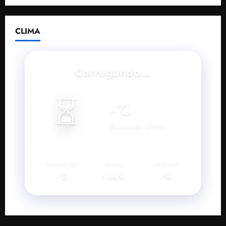
CLIMA
Carregando...
⏳
--
°C
Buscando clima...
SENSAÇÃO
VENTO
UMIDADE
--°C
--
--%
km/h