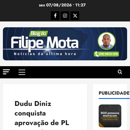
Ir
sex 07/08/2026 • 11:27
para
Facebook
Instagram
Twitter
o
conteúdo
Menu
principal
PUBLICIDADE
Dudu Diniz
conquista
aprovação de PL