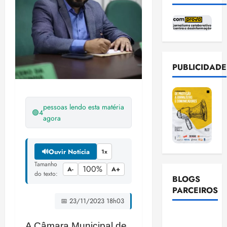
PUBLICIDADE
pessoas lendo esta matéria
🟢
4
agora
🔊
Ouvir Notícia
1x
Tamanho
100%
A-
A+
do texto:
BLOGS
PARCEIROS
📅 23/11/2023 18h03
Ellen
A Câmara Municipal de