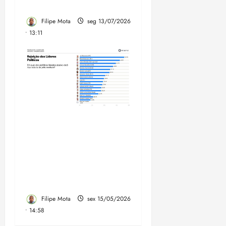
Iracema Vale
Filipe Mota
seg 13/07/2026
• 13:11
Felipe Camarão cresce e
sobrinho do governador
lidera rejeição entre pré-
candidatos ao Governo
do Maranhão, aponta
AtlasIntel
Filipe Mota
sex 15/05/2026
• 14:58