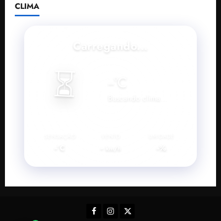
CLIMA
Carregando...
⏳
--
°C
Buscando clima...
SENSAÇÃO
VENTO
UMIDADE
--°C
--
--%
km/h
Facebook
Instagram
Twitter