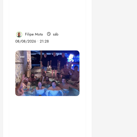
pesquisa tendenciosa
contratada por espécie
de porta-voz do
governador Brandão
Filipe Mota
sáb
08/08/2026 • 21:28
Senador Weverton
Rocha diz que é da
esquerda, mas faz
regabofe na piscina com
a direita