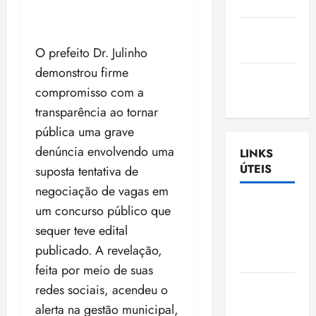
Nascimento
Gazeta
Ludovicense
O prefeito Dr. Julinho
demonstrou firme
Tribuna
compromisso com a
MA
transparência ao tornar
pública uma grave
denúncia envolvendo uma
LINKS
ÚTEIS
suposta tentativa de
negociação de vagas em
Assembléia
um concurso público que
Legislativa
sequer teve edital
do
publicado. A revelação,
Maranhão
feita por meio de suas
Câmara
redes sociais, acendeu o
Municipal
alerta na gestão municipal,