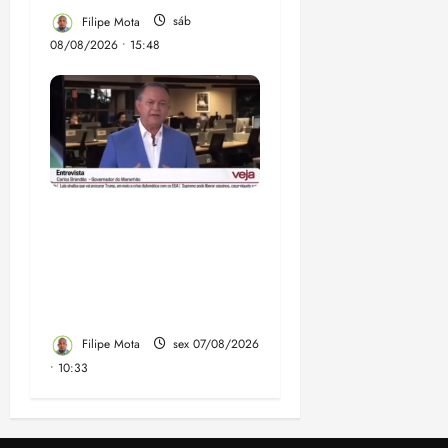
Filipe Mota
sáb
08/08/2026 • 15:48
Após ataque covarde ao
STF em entrevista à
Veja, assessoria de
Brandão pede remoção
de vídeos do ar
Filipe Mota
sex 07/08/2026
• 10:33