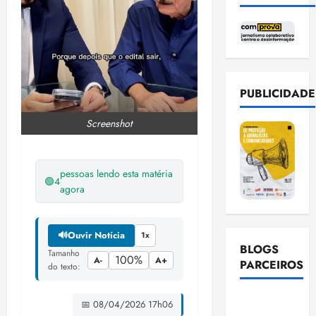
PUBLICIDADE
Screenshot
pessoas lendo esta matéria
🟢
4
agora
🔊
Ouvir Notícia
1x
BLOGS
Tamanho
100%
A-
A+
PARCEIROS
do texto:
Ellen
📅 08/04/2026 17h06