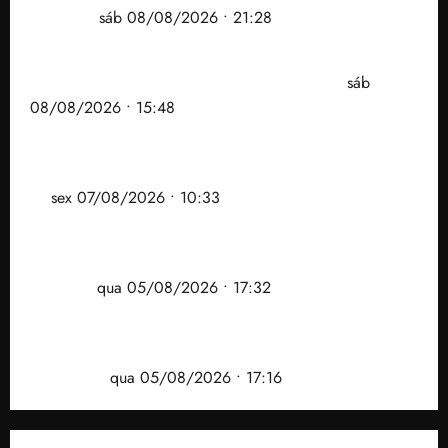
Brandão
sáb 08/08/2026 • 21:28
Senador Weverton Rocha diz que é da esquerda,
mas faz regabofe na piscina com a direita
sáb
08/08/2026 • 15:48
Após ataque covarde ao STF em entrevista à Veja,
assessoria de Brandão pede remoção de vídeos do
ar
sex 07/08/2026 • 10:33
Gestão Dr. Julinho evita despejo e regulariza
comunidade Novo Horizonte em São José de
Ribamar
qua 05/08/2026 • 17:32
Felipe Camarão tem propostas para recuperar o
desempenho do Ensino Médio e elevar o IDEB no
Maranhão
qua 05/08/2026 • 17:16