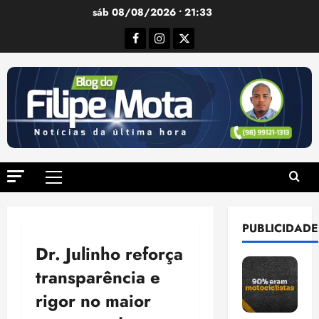
Ir
sáb 08/08/2026 • 21:33
para
Facebook
Instagram
Twitter
o
conteúdo
Menu
principal
PUBLICIDADE
Dr. Julinho reforça
transparência e
rigor no maior