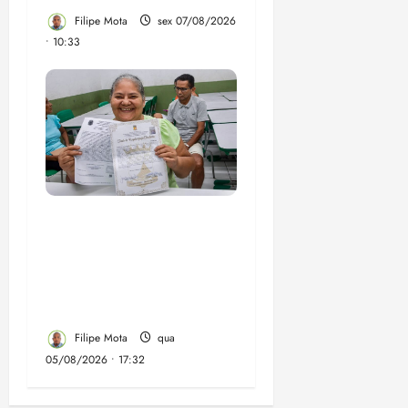
Filipe Mota
sex 07/08/2026
• 10:33
Gestão Dr. Julinho evita
despejo e regulariza
comunidade Novo
Horizonte em São José
de Ribamar
Filipe Mota
qua
05/08/2026 • 17:32