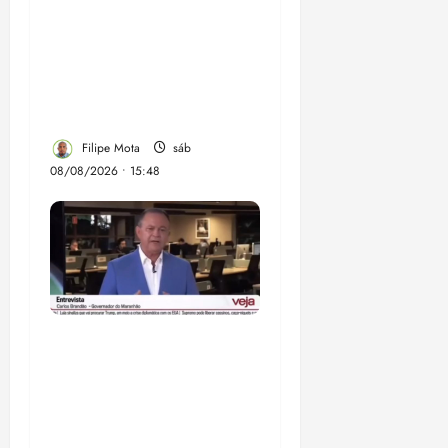
Senador Weverton
Rocha diz que é da
esquerda, mas faz
regabofe na piscina com
a direita
Filipe Mota
sáb
08/08/2026 • 15:48
Após ataque covarde ao
STF em entrevista à
Veja, assessoria de
Brandão pede remoção
de vídeos do ar