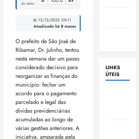
100%
A-
A+
Nascimento
do texto:
Gazeta
📅 13/12/2025 10h11 •
Ludovicense
Atualizado há 8 meses
Tribuna
O prefeito de São José de
MA
Ribamar, Dr. Julinho, tentou
nesta semana dar um passo
considerado decisivo para
LINKS
ÚTEIS
reorganizar as finanças do
município: fechar um
Assembléia
acordo para o pagamento
Legislativa
parcelado e legal das
do
dívidas previdenciárias
Maranhão
acumuladas ao longo de
Câmara
várias gestões anteriores. A
Municipal
iniciativa, amparada pela