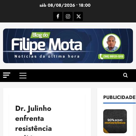
Ir
sáb 08/08/2026 • 18:00
para
Facebook
Instagram
Twitter
o
conteúdo
Menu
principal
PUBLICIDADE
Dr. Julinho
enfrenta
resistência