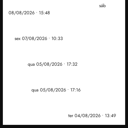
mas faz regabofe na piscina com a direita
sáb
08/08/2026 • 15:48
Após ataque covarde ao STF em entrevista à Veja,
assessoria de Brandão pede remoção de vídeos do
ar
sex 07/08/2026 • 10:33
Gestão Dr. Julinho evita despejo e regulariza
comunidade Novo Horizonte em São José de
Ribamar
qua 05/08/2026 • 17:32
Felipe Camarão tem propostas para recuperar o
desempenho do Ensino Médio e elevar o IDEB no
Maranhão
qua 05/08/2026 • 17:16
Vídeo: Felipe Camarão faz discurso enfático na
convenção do PSB e apresenta Plano de Governo
elaborado por especialistas
ter 04/08/2026 • 13:49