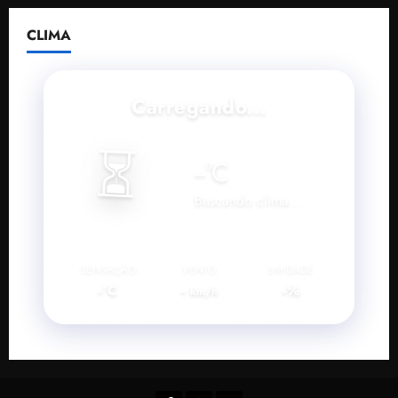
CLIMA
Carregando...
⏳
--
°C
Buscando clima...
SENSAÇÃO
VENTO
UMIDADE
--°C
--
--%
km/h