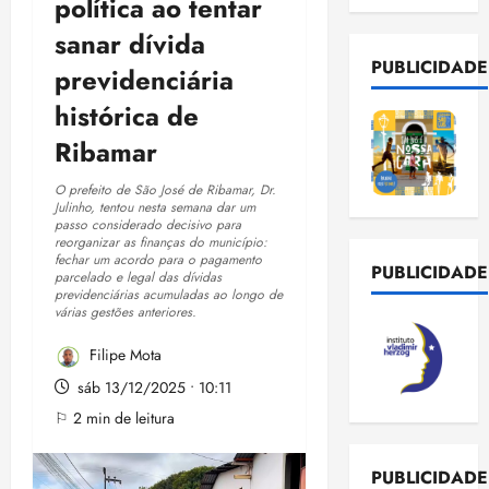
política ao tentar
sanar dívida
PUBLICIDADE
previdenciária
histórica de
Ribamar
O prefeito de São José de Ribamar, Dr.
Julinho, tentou nesta semana dar um
passo considerado decisivo para
reorganizar as finanças do município:
fechar um acordo para o pagamento
PUBLICIDADE
parcelado e legal das dívidas
previdenciárias acumuladas ao longo de
várias gestões anteriores.
Filipe Mota
sáb 13/12/2025 • 10:11
⚐ 2 min de leitura
PUBLICIDADE