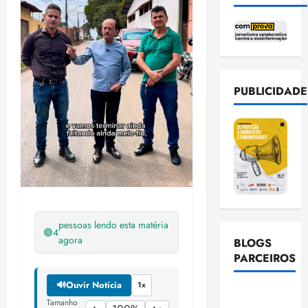
PUBLICIDADE
pessoas lendo esta matéria
🟢
4
agora
BLOGS
PARCEIROS
🔊
Ouvir Notícia
1x
Ellen
Tamanho