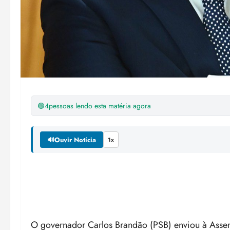
🟢
4
pessoas lendo esta matéria agora
🔊
Ouvir Notícia
1x
O governador Carlos Brandão (PSB) enviou à Assem