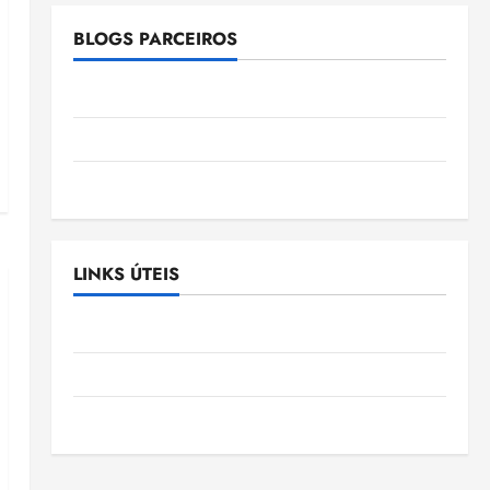
BLOGS PARCEIROS
Ellen Nascimento
Gazeta Ludovicense
Tribuna MA
LINKS ÚTEIS
Assembléia Legislativa do Maranhão
Câmara Municipal de São Luis
SLZ HOST Hospedagem de Sites