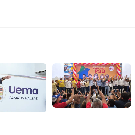
Vídeo: Felipe Camarão faz
rão tem propostas
discurso enfático na convenção
rar o desempenho
do PSB e apresenta Plano de