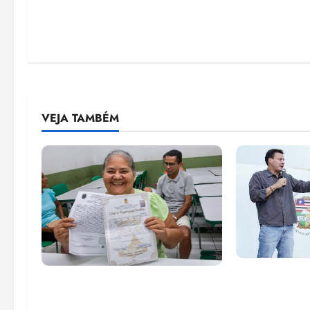
VEJA TAMBÉM
Felipe Cama
Gestão Dr. Julinho evita
para recupe
despejo e regulariza