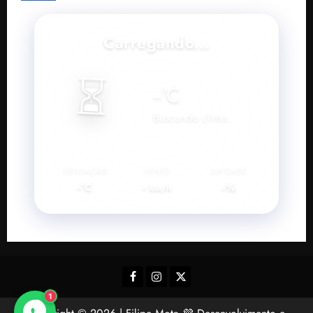
Carregando...
⏳
--
°C
Buscando clima...
SENSAÇÃO
VENTO
UMIDADE
--°C
--
--%
km/h
Facebook
Instagram
Twitter
1