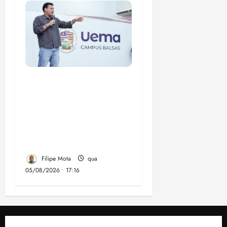
Felipe Camarão tem
propostas para
recuperar o desempenho
do Ensino Médio e
elevar o IDEB no
Maranhão
Filipe Mota
qua
05/08/2026 • 17:16