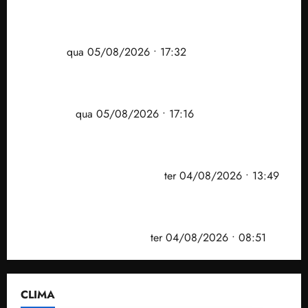
Gestão Dr. Julinho evita despejo e regulariza
comunidade Novo Horizonte em São José de
Ribamar
qua 05/08/2026 • 17:32
Felipe Camarão tem propostas para recuperar o
desempenho do Ensino Médio e elevar o IDEB no
Maranhão
qua 05/08/2026 • 17:16
Vídeo: Felipe Camarão faz discurso enfático na
convenção do PSB e apresenta Plano de Governo
elaborado por especialistas
ter 04/08/2026 • 13:49
PF mira entorno do senador Weverton Rocha e
prefeito de Paço do Lumiar em nova fase da
Operação Sem Desconto
ter 04/08/2026 • 08:51
CLIMA