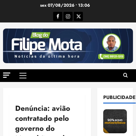
Ir
sex 07/08/2026 • 13:06
para
Facebook
Instagram
Twitter
o
conteúdo
Menu
principal
PUBLICIDADE
Denúncia: avião
contratado pelo
governo do