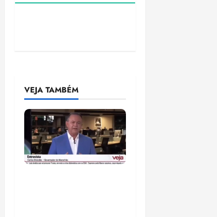
VEJA TAMBÉM
Após ataque covarde ao
STF em entrevista à
Veja, assessoria de
Brandão pede remoção