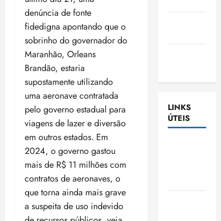
Nascimento
denúncia de fonte
Gazeta
fidedigna apontando que o
Ludovicense
sobrinho do governador do
Maranhão, Orleans
Tribuna
MA
Brandão, estaria
supostamente utilizando
uma aeronave contratada
LINKS
pelo governo estadual para
ÚTEIS
viagens de lazer e diversão
em outros estados. Em
Assembléia
2024, o governo gastou
Legislativa
mais de R$ 11 milhões com
do
contratos de aeronaves, o
Maranhão
que torna ainda mais grave
Câmara
a suspeita de uso indevido
Municipal
de recursos públicos, veja