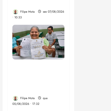
de vídeos do ar
Filipe Mota
sex 07/08/2026
• 10:33
Gestão Dr. Julinho evita
despejo e regulariza
comunidade Novo
Horizonte em São José
de Ribamar
Filipe Mota
qua
05/08/2026 • 17:32