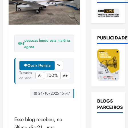
PUBLICIDADE
pessoas lendo esta matéria
🟢
4
agora
🔊
Ouvir Notícia
1x
Tamanho
100%
A-
A+
do texto:
📅 24/10/2025 16h47
BLOGS
PARCEIROS
Esse blog recebeu, no
Ellen
último dia 21, uma