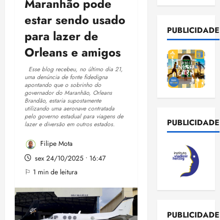
Maranhão pode
estar sendo usado
PUBLICIDADE
para lazer de
Orleans e amigos
Esse blog recebeu, no último dia 21,
uma denúncia de fonte fidedigna
apontando que o sobrinho do
governador do Maranhão, Orleans
Brandão, estaria supostamente
utilizando uma aeronave contratada
pelo governo estadual para viagens de
PUBLICIDADE
lazer e diversão em outros estados.
Filipe Mota
sex 24/10/2025 • 16:47
⚐ 1 min de leitura
PUBLICIDADE