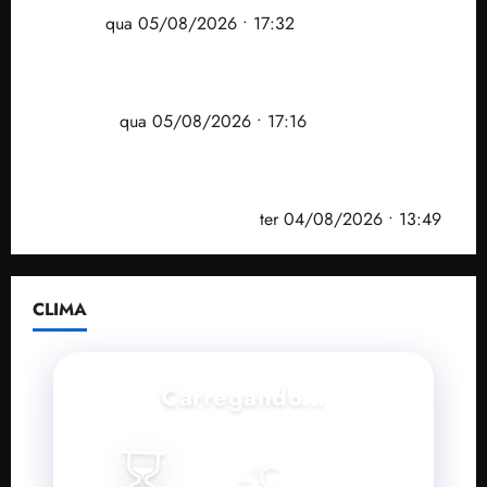
Ribamar
qua 05/08/2026 • 17:32
Felipe Camarão tem propostas para recuperar o
desempenho do Ensino Médio e elevar o IDEB no
Maranhão
qua 05/08/2026 • 17:16
Vídeo: Felipe Camarão faz discurso enfático na
convenção do PSB e apresenta Plano de Governo
elaborado por especialistas
ter 04/08/2026 • 13:49
CLIMA
Carregando...
⏳
--
°C