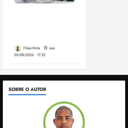
Gestão Dr. Julinho evita
despejo e regulariza
comunidade Novo
Horizonte em São José
de Ribamar
Filipe Mota
qua
05/08/2026 • 17:32
SOBRE O AUTOR