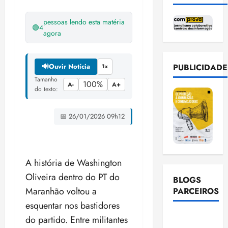
pessoas lendo esta matéria
🟢
4
agora
🔊
Ouvir Notícia
PUBLICIDADE
1x
Tamanho
100%
A-
A+
do texto:
📅 26/01/2026 09h12
A história de Washington
Oliveira dentro do PT do
BLOGS
Maranhão voltou a
PARCEIROS
esquentar nos bastidores
Ellen
do partido. Entre militantes