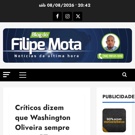
Ir
sáb 08/08/2026 • 20:42
para
Facebook
Instagram
Twitter
o
conteúdo
Menu
principal
PUBLICIDADE
Críticos dizem
que Washington
Oliveira sempre