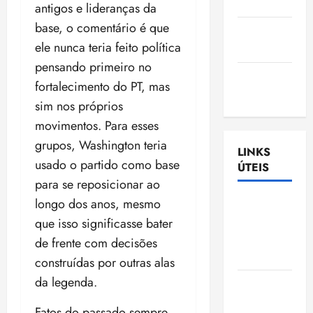
Nascimento
antigos e lideranças da
base, o comentário é que
Gazeta
ele nunca teria feito política
Ludovicense
pensando primeiro no
Tribuna
fortalecimento do PT, mas
MA
sim nos próprios
movimentos. Para esses
grupos, Washington teria
LINKS
usado o partido como base
ÚTEIS
para se reposicionar ao
longo dos anos, mesmo
Assembléia
Legislativa
que isso significasse bater
do
de frente com decisões
Maranhão
construídas por outras alas
da legenda.
Câmara
Municipal
Fatos do passado sempre