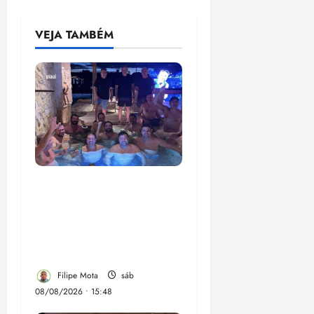
VEJA TAMBÉM
Senador Weverton
Rocha diz que é da
esquerda, mas faz
regabofe na piscina com
a direita
Filipe Mota
sáb
08/08/2026 • 15:48