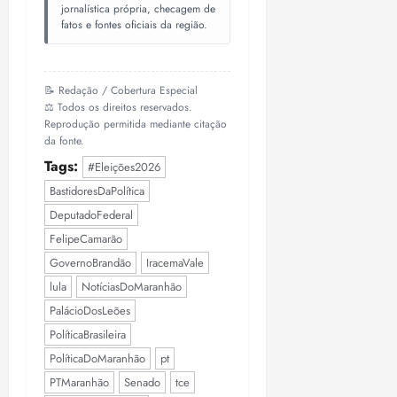
jornalística própria, checagem de
fatos e fontes oficiais da região.
📝 Redação / Cobertura Especial
⚖️ Todos os direitos reservados.
Reprodução permitida mediante citação
da fonte.
Tags:
#Eleições2026
BastidoresDaPolítica
DeputadoFederal
FelipeCamarão
GovernoBrandão
IracemaVale
lula
NotíciasDoMaranhão
PalácioDosLeões
PolíticaBrasileira
PolíticaDoMaranhão
pt
PTMaranhão
Senado
tce