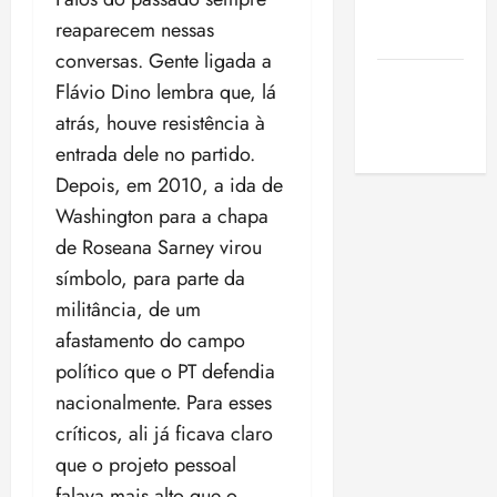
de São
reaparecem nessas
Luis
conversas. Gente ligada a
SLZ HOST
Flávio Dino lembra que, lá
Hospedagem
atrás, houve resistência à
de Sites
entrada dele no partido.
Depois, em 2010, a ida de
Washington para a chapa
de Roseana Sarney virou
símbolo, para parte da
militância, de um
afastamento do campo
político que o PT defendia
nacionalmente. Para esses
críticos, ali já ficava claro
que o projeto pessoal
falava mais alto que o