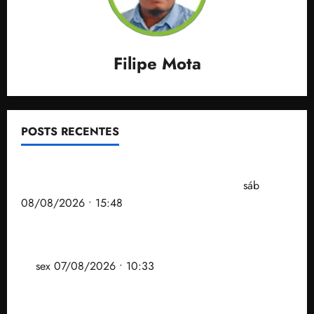
Filipe Mota
POSTS RECENTES
Senador Weverton Rocha diz que é da esquerda,
mas faz regabofe na piscina com a direita
sáb
08/08/2026 • 15:48
Após ataque covarde ao STF em entrevista à Veja,
assessoria de Brandão pede remoção de vídeos do
ar
sex 07/08/2026 • 10:33
Gestão Dr. Julinho evita despejo e regulariza
comunidade Novo Horizonte em São José de