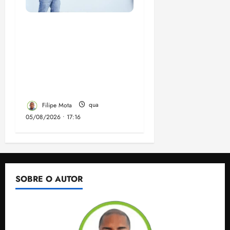
Felipe Camarão tem
propostas para
recuperar o desempenho
do Ensino Médio e
elevar o IDEB no
Maranhão
Filipe Mota
qua
05/08/2026 • 17:16
SOBRE O AUTOR