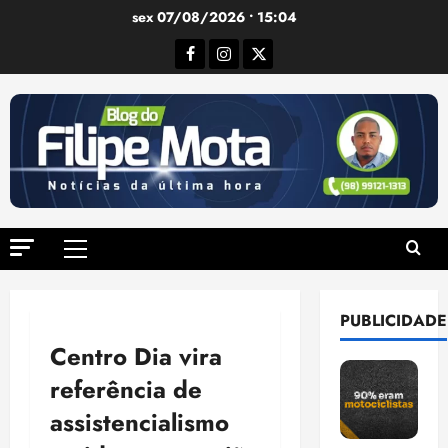
Ir
sex 07/08/2026 • 15:04
para
Facebook
Instagram
Twitter
o
conteúdo
Menu
principal
PUBLICIDADE
Centro Dia vira
referência de
assistencialismo