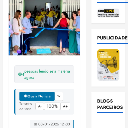
PUBLICIDADE
pessoas lendo esta matéria
🟢
4
agora
🔊
Ouvir Notícia
1x
BLOGS
Tamanho
100%
A-
A+
PARCEIROS
do texto:
Ellen
📅 03/01/2026 12h30