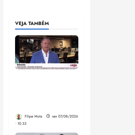
VEJA TAMBÉM
Após ataque covarde ao
STF em entrevista à
Veja, assessoria de
Brandão pede remoção
de vídeos do ar
Filipe Mota
sex 07/08/2026
• 10:33