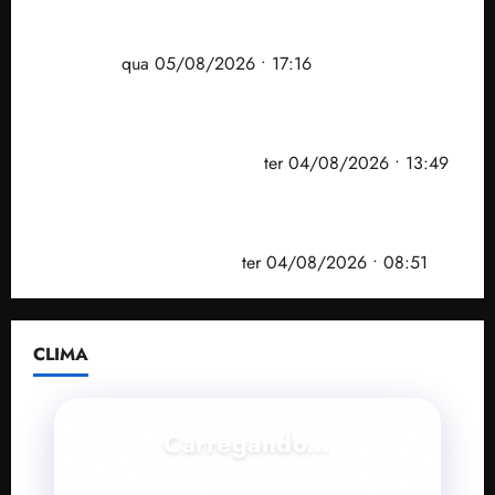
Felipe Camarão tem propostas para recuperar o
desempenho do Ensino Médio e elevar o IDEB no
Maranhão
qua 05/08/2026 • 17:16
Vídeo: Felipe Camarão faz discurso enfático na
convenção do PSB e apresenta Plano de Governo
elaborado por especialistas
ter 04/08/2026 • 13:49
PF mira entorno do senador Weverton Rocha e
prefeito de Paço do Lumiar em nova fase da
Operação Sem Desconto
ter 04/08/2026 • 08:51
CLIMA
Carregando...