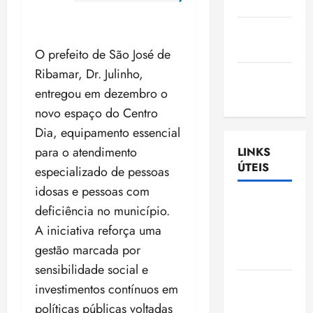
Nascimento
Gazeta
Ludovicense
O prefeito de São José de
Ribamar, Dr. Julinho,
Tribuna
entregou em dezembro o
MA
novo espaço do Centro
Dia, equipamento essencial
para o atendimento
LINKS
ÚTEIS
especializado de pessoas
idosas e pessoas com
Assembléia
deficiência no município.
Legislativa
A iniciativa reforça uma
do
gestão marcada por
Maranhão
sensibilidade social e
Câmara
investimentos contínuos em
Municipal
políticas públicas voltadas