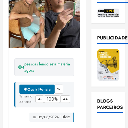
PUBLICIDADE
pessoas lendo esta matéria
🟢
4
agora
🔊
Ouvir Notícia
1x
Tamanho
100%
A-
A+
BLOGS
do texto:
PARCEIROS
📅 02/08/2024 10h52
Ellen