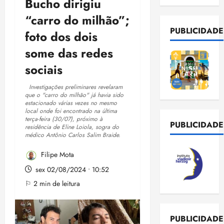
Bucho dirigiu
“carro do milhão”;
PUBLICIDADE
foto dos dois
some das redes
sociais
Investigações preliminares revelaram
que o "carro do milhão" já havia sido
estacionado várias vezes no mesmo
local onde foi encontrado na última
terça-feira (30/07), próximo à
PUBLICIDADE
residência de Eline Loiola, sogra do
médico Antônio Carlos Salim Braide.
Filipe Mota
sex 02/08/2024 • 10:52
⚐ 2 min de leitura
PUBLICIDADE