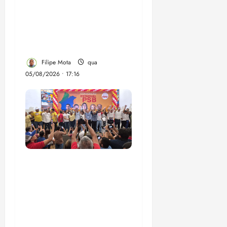
recuperar o desempenho
do Ensino Médio e
elevar o IDEB no
Maranhão
Filipe Mota
qua
05/08/2026 • 17:16
Vídeo: Felipe Camarão
faz discurso enfático na
convenção do PSB e
apresenta Plano de
Governo elaborado por
especialistas