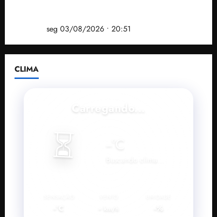
Vídeo: André Fufuca é vaiado ao citar Lula durante
convenção que confirmou candidatura de Braide ao
governo
seg 03/08/2026 • 20:51
CLIMA
Carregando...
⏳
--
°C
Buscando clima...
SENSAÇÃO
VENTO
UMIDADE
--°C
--
--%
km/h