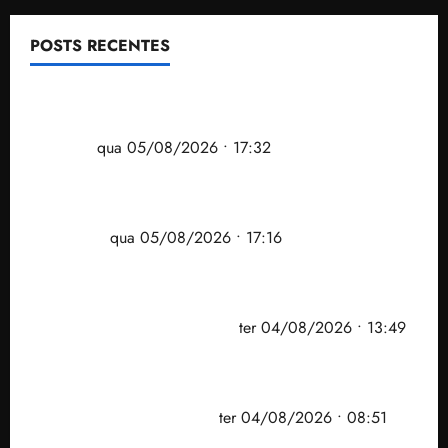
POSTS RECENTES
Gestão Dr. Julinho evita despejo e regulariza
comunidade Novo Horizonte em São José de
Ribamar
qua 05/08/2026 • 17:32
Felipe Camarão tem propostas para recuperar o
desempenho do Ensino Médio e elevar o IDEB no
Maranhão
qua 05/08/2026 • 17:16
Vídeo: Felipe Camarão faz discurso enfático na
convenção do PSB e apresenta Plano de Governo
elaborado por especialistas
ter 04/08/2026 • 13:49
PF mira entorno do senador Weverton Rocha e
prefeito de Paço do Lumiar em nova fase da
Operação Sem Desconto
ter 04/08/2026 • 08:51