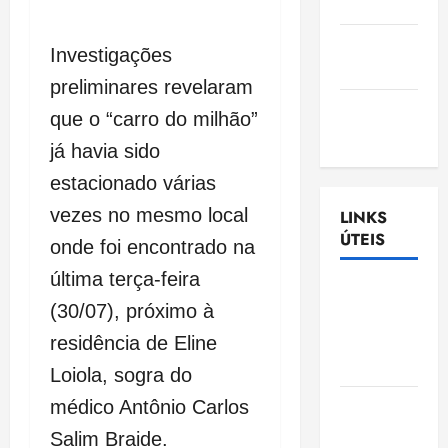
Nascimento
Gazeta
Investigações
Ludovicense
preliminares revelaram
Tribuna
que o “carro do milhão”
MA
já havia sido
estacionado várias
vezes no mesmo local
LINKS
ÚTEIS
onde foi encontrado na
última terça-feira
Assembléia
(30/07), próximo à
Legislativa
do
residência de Eline
Maranhão
Loiola, sogra do
Câmara
médico Antônio Carlos
Municipal
Salim Braide.