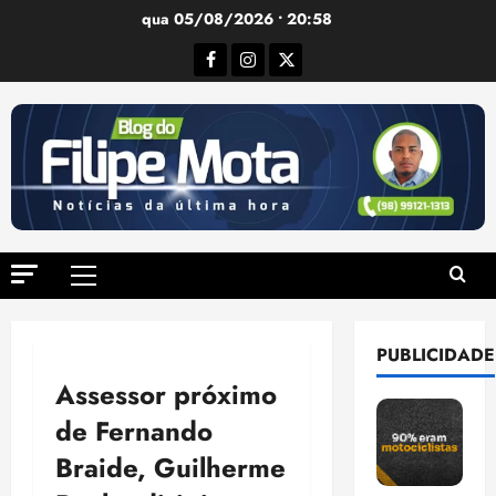
Ir
qua 05/08/2026 • 20:58
para
Facebook
Instagram
Twitter
o
conteúdo
Menu
principal
PUBLICIDADE
Assessor próximo
de Fernando
Braide, Guilherme