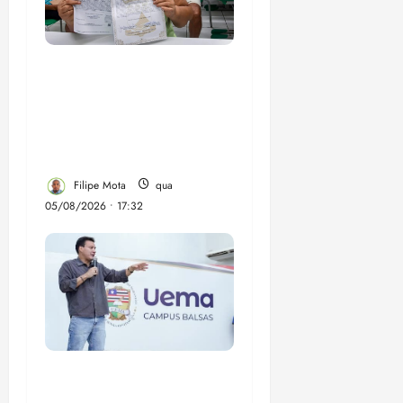
Gestão Dr. Julinho evita
despejo e regulariza
comunidade Novo
Horizonte em São José
de Ribamar
Filipe Mota
qua
05/08/2026 • 17:32
Felipe Camarão tem
propostas para