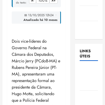
100%
A-
A+
Nascimento
do texto:
Gazeta
📅 13/10/2025 12h24 •
Ludovicense
Atualizado há 10 meses
Tribuna
MA
Dois vice-líderes do
Governo Federal na
LINKS
Câmara dos Deputados,
ÚTEIS
Márcio Jerry (PCdoB-MA) e
Rubens Pereira Júnior (PT-
Assembléia
MA), apresentaram uma
Legislativa
do
representação formal ao
Maranhão
presidente da Câmara,
Hugo Motta, solicitando
Câmara
que a Polícia Federal
Municipal