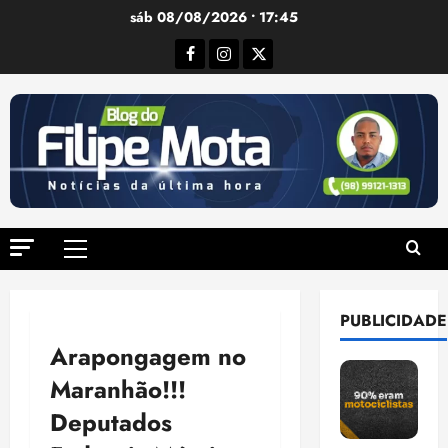
Ir
sáb 08/08/2026 • 17:45
para
Facebook
Instagram
Twitter
o
conteúdo
Menu
principal
PUBLICIDADE
Arapongagem no
Maranhão!!!
Deputados