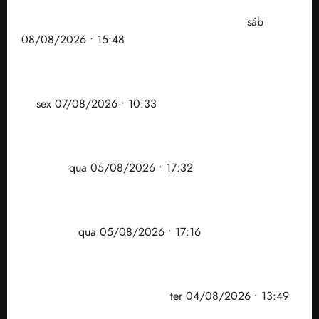
Senador Weverton Rocha diz que é da esquerda,
mas faz regabofe na piscina com a direita
sáb
08/08/2026 • 15:48
Após ataque covarde ao STF em entrevista à Veja,
assessoria de Brandão pede remoção de vídeos do
ar
sex 07/08/2026 • 10:33
Gestão Dr. Julinho evita despejo e regulariza
comunidade Novo Horizonte em São José de
Ribamar
qua 05/08/2026 • 17:32
Felipe Camarão tem propostas para recuperar o
desempenho do Ensino Médio e elevar o IDEB no
Maranhão
qua 05/08/2026 • 17:16
Vídeo: Felipe Camarão faz discurso enfático na
convenção do PSB e apresenta Plano de Governo
elaborado por especialistas
ter 04/08/2026 • 13:49