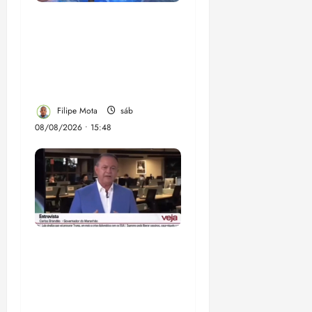
Senador Weverton
Rocha diz que é da
esquerda, mas faz
regabofe na piscina com
a direita
Filipe Mota
sáb
08/08/2026 • 15:48
Após ataque covarde ao
STF em entrevista à
Veja, assessoria de
Brandão pede remoção