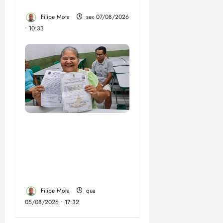
de vídeos do ar
Filipe Mota
sex 07/08/2026
• 10:33
Gestão Dr. Julinho evita
despejo e regulariza
comunidade Novo
Horizonte em São José
de Ribamar
Filipe Mota
qua
05/08/2026 • 17:32