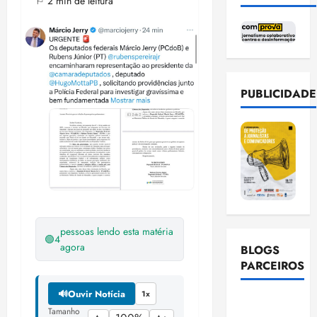
⚐ 2 min de leitura
PUBLICIDADE
pessoas lendo esta matéria
🟢
4
agora
BLOGS
PARCEIROS
🔊
Ouvir Notícia
1x
Ellen
Tamanho