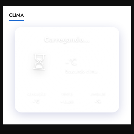
CLIMA
Carregando...
⏳
--
°C
Buscando clima...
SENSAÇÃO
VENTO
UMIDADE
--°C
--
--%
km/h