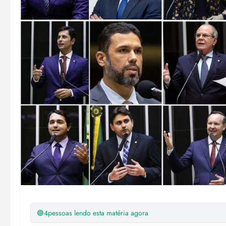
🟢
4
pessoas lendo esta matéria agora