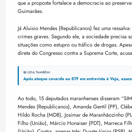
que a proposta fortalece a democracia ao preservar 
Guimarães.
Já Aluisio Mendes (Republicanos) fez uma ressalva:
crimes graves. Segundo ele, a sociedade precisa s
situações como estupro ou tráfico de drogas. Apesa
direta do Congresso contra a Suprema Corte, acusad
📖 LEIA TAMBÉM:
Após ataque covarde ao STF em entrevista à Veja, asse
Ao todo, 15 deputados maranhenses disseram “SIM”
Mendes (Republicanos), Amanda Gentil (PP), Cléb
Hildo Rocha (MDB), Josimar de Maranhãozinho (PL), 
Filho (União), Márcio Honaiser (PDT), Marreca Filh
(União). Contra, apenas três: Duarte Júnior (PSB), 