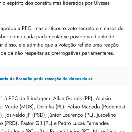
o espírito dos constituintes liderados por Ulysses
 apoiou a PEC, mas criticou o voto secreto em casos de
aber como cada parlamentar se posiciona diante de
r disso, ele admitiu que a votação reflete uma reação
a de não respeitar as prerrogativas parlamentares.
ssoria de Brandão pede remoção de vídeos do ar
 à PEC da Blindagem: Allan Garcês (PP), Aluisio
er Verde (MDB), Detinha (PL), Fábio Macedo (Podemos),
Josivaldo JP (PSD), Júnior Lourenço (PL), Juscelino
o (PRD), Pastor Gil (PL) e Pedro Lucas Fernandes
Márcio Jerry (PCdoB) e Rubens Júnior (PT). Na prática, os