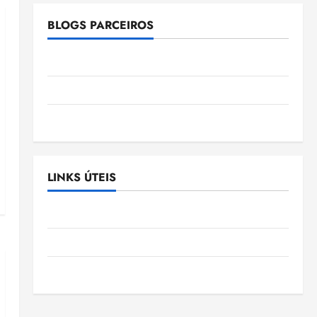
BLOGS PARCEIROS
Ellen Nascimento
Gazeta Ludovicense
Tribuna MA
LINKS ÚTEIS
Assembléia Legislativa do Maranhão
Câmara Municipal de São Luis
SLZ HOST Hospedagem de Sites