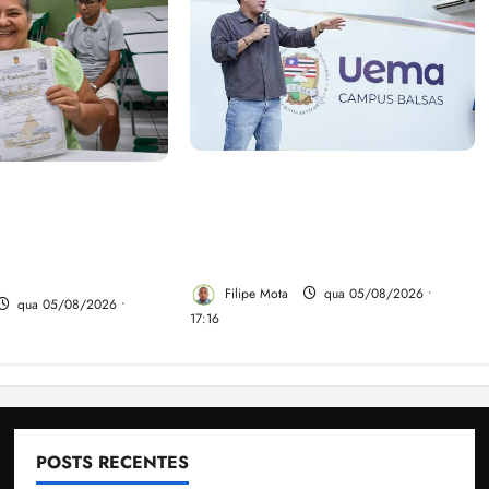
Felipe Camarão tem propostas
linho evita
para recuperar o desempenho
gulariza
do Ensino Médio e elevar o
Novo Horizonte
IDEB no Maranhão
 de Ribamar
Filipe Mota
qua 05/08/2026 •
qua 05/08/2026 •
17:16
POSTS RECENTES