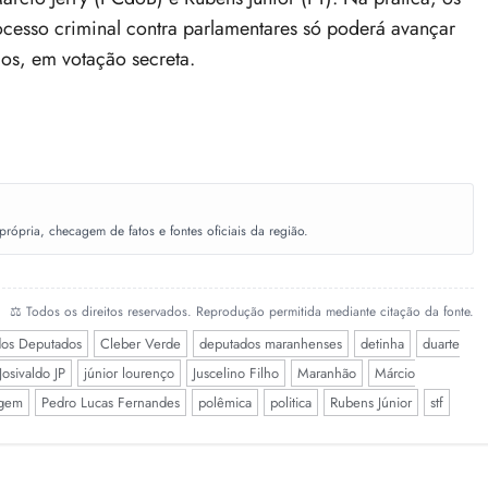
cesso criminal contra parlamentares só poderá avançar
os, em votação secreta.
ópria, checagem de fatos e fontes oficiais da região.
⚖️ Todos os direitos reservados. Reprodução permitida mediante citação da fonte.
os Deputados
Cleber Verde
deputados maranhenses
detinha
duarte
Josivaldo JP
júnior lourenço
Juscelino Filho
Maranhão
Márcio
agem
Pedro Lucas Fernandes
polêmica
politica
Rubens Júnior
stf