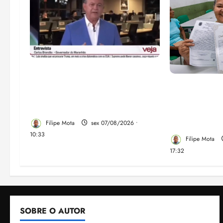
Após ataque covarde ao STF
em entrevista à Veja,
Gestão Dr. Ju
assessoria de Brandão pede
despejo e re
remoção de vídeos do ar
comunidade 
em São José
Filipe Mota
sex 07/08/2026 •
10:33
Filipe Mota
17:32
SOBRE O AUTOR