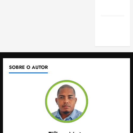
de São
Luis
SLZ HOST
Hospedagem
de Sites
SOBRE O AUTOR