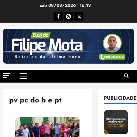
Ir
sáb 08/08/2026 • 16:13
para
Facebook
Instagram
Twitter
o
conteúdo
Menu
principal
pv pc do b e pt
PUBLICIDADE