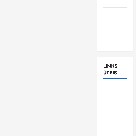
Nascimento
Gazeta
Ludovicense
Tribuna
MA
LINKS
ÚTEIS
Assembléia
Legislativa
do
Maranhão
Câmara
Municipal