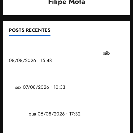
Filipe Mota
POSTS RECENTES
Senador Weverton Rocha diz que é da esquerda,
mas faz regabofe na piscina com a direita
sáb
08/08/2026 • 15:48
Após ataque covarde ao STF em entrevista à Veja,
assessoria de Brandão pede remoção de vídeos do
ar
sex 07/08/2026 • 10:33
Gestão Dr. Julinho evita despejo e regulariza
comunidade Novo Horizonte em São José de
Ribamar
qua 05/08/2026 • 17:32
Felipe Camarão tem propostas para recuperar o