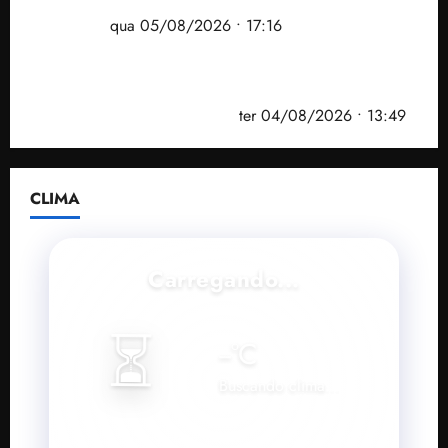
desempenho do Ensino Médio e elevar o IDEB no
Maranhão
qua 05/08/2026 • 17:16
Vídeo: Felipe Camarão faz discurso enfático na
convenção do PSB e apresenta Plano de Governo
elaborado por especialistas
ter 04/08/2026 • 13:49
CLIMA
Carregando...
⏳
--
°C
Buscando clima...