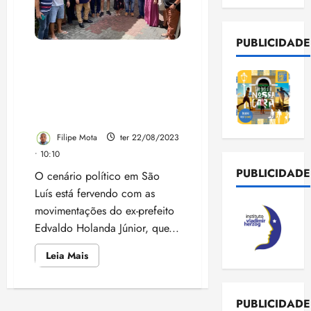
PUBLICIDADE
Edvaldo Holanda Júnior
Busca Retorno à Prefeitura
de São Luís com Aliados da
‘Ala Apagada’ da Política
Local
Filipe Mota
ter 22/08/2023
• 10:10
PUBLICIDADE
O cenário político em São
Luís está fervendo com as
movimentações do ex-prefeito
Edvaldo Holanda Júnior, que...
Leia
Leia Mais
mais
sobre
Edvaldo
Holanda
PUBLICIDADE
Júnior