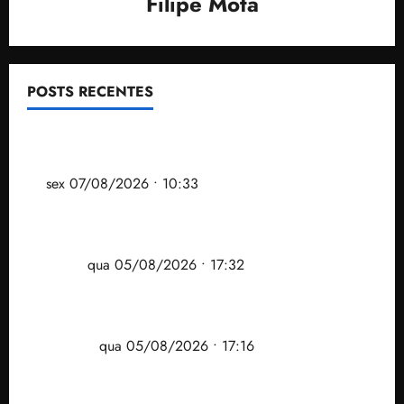
Filipe Mota
POSTS RECENTES
Após ataque covarde ao STF em entrevista à Veja,
assessoria de Brandão pede remoção de vídeos do
ar
sex 07/08/2026 • 10:33
Gestão Dr. Julinho evita despejo e regulariza
comunidade Novo Horizonte em São José de
Ribamar
qua 05/08/2026 • 17:32
Felipe Camarão tem propostas para recuperar o
desempenho do Ensino Médio e elevar o IDEB no
Maranhão
qua 05/08/2026 • 17:16
Vídeo: Felipe Camarão faz discurso enfático na