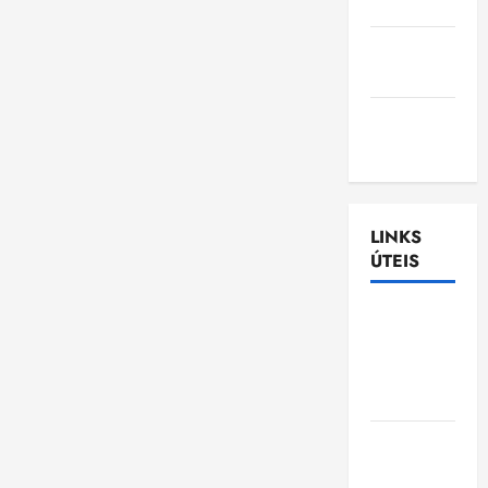
Nascimento
Gazeta
Ludovicense
Tribuna
MA
LINKS
ÚTEIS
Assembléia
Legislativa
do
Maranhão
Câmara
Municipal