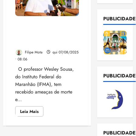
PUBLICIDADE
Professor do IFMA é
ameaçado de morte após
criticar Bolsonaro em
outdoor
Filipe Mota
qui 07/08/2025
• 08:06
O professor Wesley Sousa,
PUBLICIDADE
do Instituto Federal do
Maranhão (IFMA), tem
recebido ameaças de morte
e...
Leia
Leia Mais
mais
sobre
Professor
do
IFMA
PUBLICIDADE