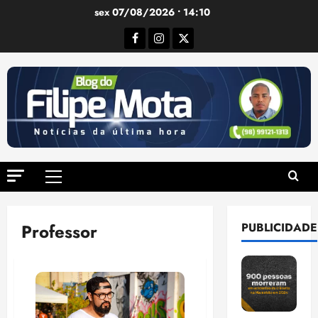
Ir
sex 07/08/2026 • 14:10
para
Facebook
Instagram
Twitter
o
conteúdo
Menu
principal
Professor
PUBLICIDADE