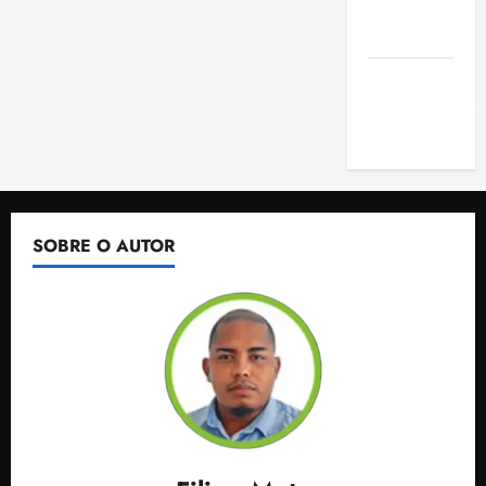
de São
Luis
SLZ HOST
Hospedagem
de Sites
SOBRE O AUTOR