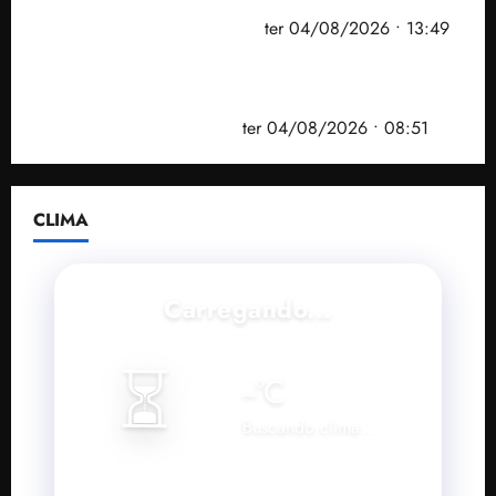
convenção do PSB e apresenta Plano de Governo
elaborado por especialistas
ter 04/08/2026 • 13:49
PF mira entorno do senador Weverton Rocha e
prefeito de Paço do Lumiar em nova fase da
Operação Sem Desconto
ter 04/08/2026 • 08:51
CLIMA
Carregando...
⏳
--
°C
Buscando clima...