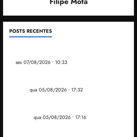
Filipe Mota
POSTS RECENTES
Após ataque covarde ao STF em entrevista à Veja,
assessoria de Brandão pede remoção de vídeos do
ar
sex 07/08/2026 • 10:33
Gestão Dr. Julinho evita despejo e regulariza
comunidade Novo Horizonte em São José de
Ribamar
qua 05/08/2026 • 17:32
Felipe Camarão tem propostas para recuperar o
desempenho do Ensino Médio e elevar o IDEB no
Maranhão
qua 05/08/2026 • 17:16
Vídeo: Felipe Camarão faz discurso enfático na