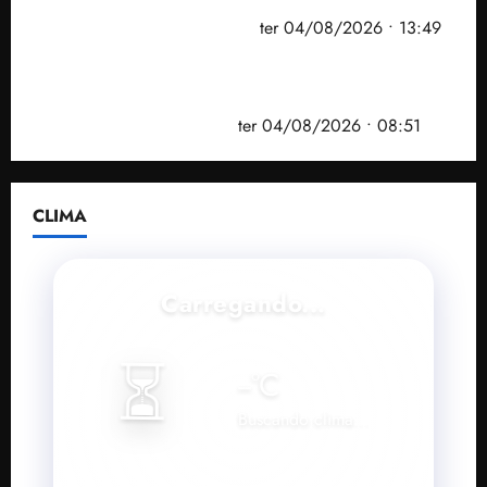
convenção do PSB e apresenta Plano de Governo
elaborado por especialistas
ter 04/08/2026 • 13:49
PF mira entorno do senador Weverton Rocha e
prefeito de Paço do Lumiar em nova fase da
Operação Sem Desconto
ter 04/08/2026 • 08:51
CLIMA
Carregando...
⏳
--
°C
Buscando clima...