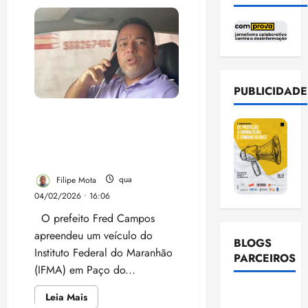
“Não
haverá
palanque
duplo
no
Maranhão,
o
candidato
do
Lula
PUBLICIDADE
no
Maranhão
Fred Campos apreende
é
o
carro do IFMA e pode ter
Felipe
cometido crime de abuso
Camarão”,
diz
de autoridade
Edinho
Silva
Filipe Mota
qua
04/02/2026 • 16:06
O prefeito Fred Campos
apreendeu um veículo do
BLOGS
Instituto Federal do Maranhão
PARCEIROS
(IFMA) em Paço do...
Ellen
Leia
Leia Mais
mais