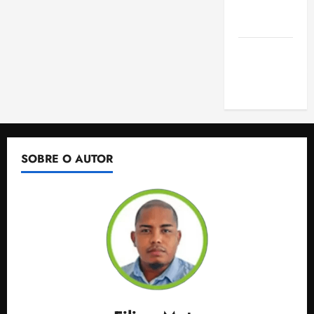
de São
Luis
SLZ HOST
Hospedagem
de Sites
SOBRE O AUTOR