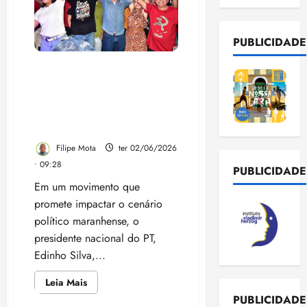
PUBLICIDADE
“Não haverá palanque
duplo no Maranhão, o
candidato do Lula no
Maranhão é o Felipe
Camarão”, diz Edinho Silva
Filipe Mota
ter 02/06/2026
• 09:28
PUBLICIDADE
Em um movimento que
promete impactar o cenário
político maranhense, o
presidente nacional do PT,
Edinho Silva,...
Leia
Leia Mais
mais
PUBLICIDADE
sobre