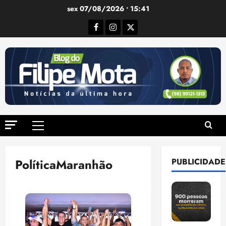
Ir
sex 07/08/2026 • 15:41
para
Facebook
Instagram
Twitter
o
conteúdo
Menu
principal
PolíticaMaranhão
PUBLICIDADE