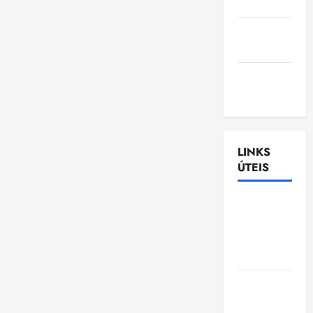
Nascimento
Gazeta
Ludovicense
Tribuna
MA
LINKS
ÚTEIS
Assembléia
Legislativa
do
Maranhão
Câmara
Municipal