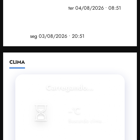
prefeito de Paço do Lumiar em nova fase da
Operação Sem Desconto
ter 04/08/2026 • 08:51
Vídeo: André Fufuca é vaiado ao citar Lula durante
convenção que confirmou candidatura de Braide ao
governo
seg 03/08/2026 • 20:51
CLIMA
Carregando...
⏳
--
°C
Buscando clima...