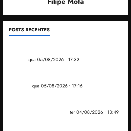
Filipe Mota
POSTS RECENTES
Gestão Dr. Julinho evita despejo e regulariza
comunidade Novo Horizonte em São José de
Ribamar
qua 05/08/2026 • 17:32
Felipe Camarão tem propostas para recuperar o
desempenho do Ensino Médio e elevar o IDEB no
Maranhão
qua 05/08/2026 • 17:16
Vídeo: Felipe Camarão faz discurso enfático na
convenção do PSB e apresenta Plano de Governo
elaborado por especialistas
ter 04/08/2026 • 13:49
PF mira entorno do senador Weverton Rocha e