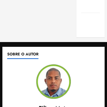
de São
Luis
SLZ HOST
Hospedagem
de Sites
SOBRE O AUTOR