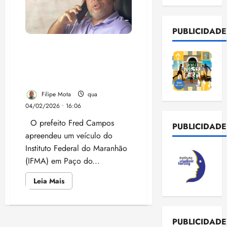
PUBLICIDADE
Fred Campos apreende
carro do IFMA e pode ter
cometido crime de abuso
de autoridade
Filipe Mota
qua
04/02/2026 • 16:06
O prefeito Fred Campos
PUBLICIDADE
apreendeu um veículo do
Instituto Federal do Maranhão
(IFMA) em Paço do...
Leia
Leia Mais
mais
sobre
Fred
Campos
apreende
PUBLICIDADE
carro