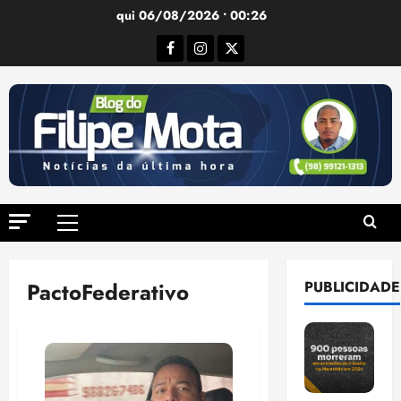
Ir
qui 06/08/2026 • 00:26
para
Facebook
Instagram
Twitter
o
conteúdo
Menu
principal
PactoFederativo
PUBLICIDADE