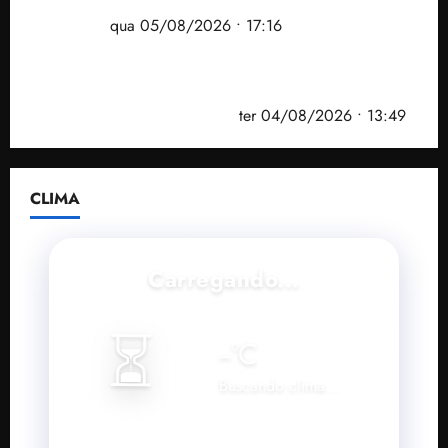
desempenho do Ensino Médio e elevar o IDEB no
Maranhão
qua 05/08/2026 • 17:16
Vídeo: Felipe Camarão faz discurso enfático na
convenção do PSB e apresenta Plano de Governo
elaborado por especialistas
ter 04/08/2026 • 13:49
CLIMA
Carregando...
⏳
--
°C
Buscando clima...