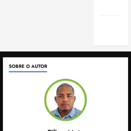
de São
Luis
SLZ HOST
Hospedagem
de Sites
SOBRE O AUTOR