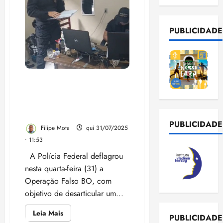
PUBLICIDADE
PF desarticula fraude de
salário-maternidade com
falsos boletins de
ocorrência no Maranhão
PUBLICIDADE
Filipe Mota
qui 31/07/2025
• 11:53
A Polícia Federal deflagrou
nesta quarta-feira (31) a
Operação Falso BO, com
objetivo de desarticular um...
Leia
Leia Mais
PUBLICIDADE
mais