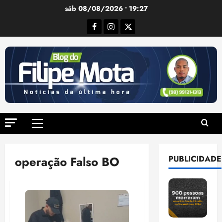
Ir
sáb 08/08/2026 • 19:27
para
Facebook
Instagram
Twitter
o
conteúdo
Menu
principal
operação Falso BO
PUBLICIDADE