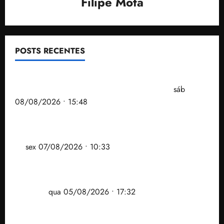
Filipe Mota
POSTS RECENTES
Senador Weverton Rocha diz que é da esquerda,
mas faz regabofe na piscina com a direita
sáb
08/08/2026 • 15:48
Após ataque covarde ao STF em entrevista à Veja,
assessoria de Brandão pede remoção de vídeos do
ar
sex 07/08/2026 • 10:33
Gestão Dr. Julinho evita despejo e regulariza
comunidade Novo Horizonte em São José de
Ribamar
qua 05/08/2026 • 17:32
Felipe Camarão tem propostas para recuperar o