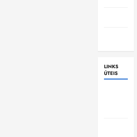
Nascimento
Gazeta
Ludovicense
Tribuna
MA
LINKS
ÚTEIS
Assembléia
Legislativa
do
Maranhão
Câmara
Municipal