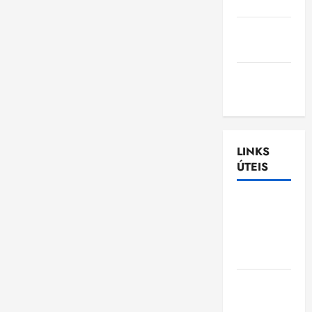
Nascimento
Gazeta
Ludovicense
Tribuna
MA
LINKS
ÚTEIS
Assembléia
Legislativa
do
Maranhão
Câmara
Municipal