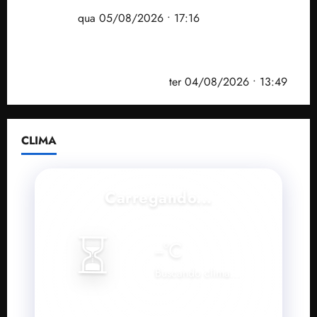
desempenho do Ensino Médio e elevar o IDEB no
Maranhão
qua 05/08/2026 • 17:16
Vídeo: Felipe Camarão faz discurso enfático na
convenção do PSB e apresenta Plano de Governo
elaborado por especialistas
ter 04/08/2026 • 13:49
CLIMA
Carregando...
⏳
--
°C
Buscando clima...