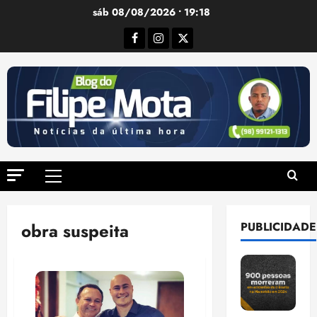
Ir
sáb 08/08/2026 • 19:18
para
Facebook
Instagram
Twitter
o
conteúdo
Menu
principal
obra suspeita
PUBLICIDADE