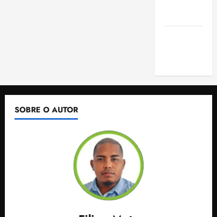
de São
Luis
SLZ HOST
Hospedagem
de Sites
SOBRE O AUTOR