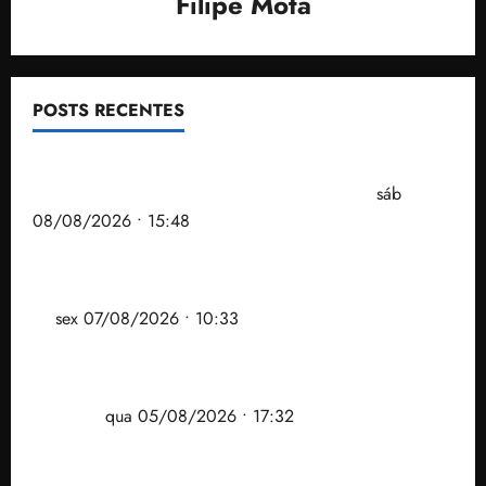
Filipe Mota
POSTS RECENTES
Senador Weverton Rocha diz que é da esquerda,
mas faz regabofe na piscina com a direita
sáb
08/08/2026 • 15:48
Após ataque covarde ao STF em entrevista à Veja,
assessoria de Brandão pede remoção de vídeos do
ar
sex 07/08/2026 • 10:33
Gestão Dr. Julinho evita despejo e regulariza
comunidade Novo Horizonte em São José de
Ribamar
qua 05/08/2026 • 17:32
Felipe Camarão tem propostas para recuperar o