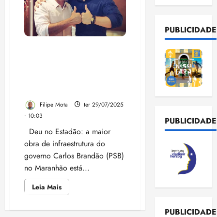
PUBLICIDADE
Deu no Estadão: estrada de
R$ 280 milhões feita com
dinheiro público liga
diretamente à fazenda da
família Brandão
Filipe Mota
ter 29/07/2025
• 10:03
PUBLICIDADE
Deu no Estadão: a maior
obra de infraestrutura do
governo Carlos Brandão (PSB)
no Maranhão está...
Leia
Leia Mais
mais
sobre
Deu
PUBLICIDADE
no