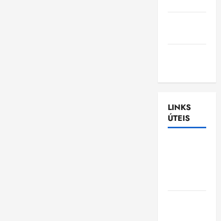
Nascimento
Gazeta
Ludovicense
Tribuna
MA
LINKS
ÚTEIS
Assembléia
Legislativa
do
Maranhão
Câmara
Municipal