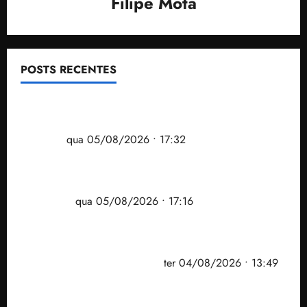
Filipe Mota
POSTS RECENTES
Gestão Dr. Julinho evita despejo e regulariza
comunidade Novo Horizonte em São José de
Ribamar
qua 05/08/2026 • 17:32
Felipe Camarão tem propostas para recuperar o
desempenho do Ensino Médio e elevar o IDEB no
Maranhão
qua 05/08/2026 • 17:16
Vídeo: Felipe Camarão faz discurso enfático na
convenção do PSB e apresenta Plano de Governo
elaborado por especialistas
ter 04/08/2026 • 13:49
PF mira entorno do senador Weverton Rocha e