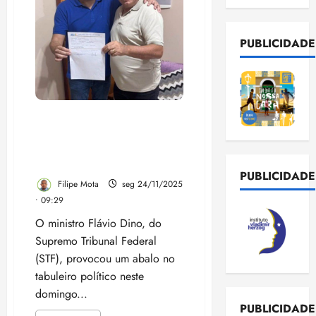
PUBLICIDADE
Ministro do STF manda PF
investigar deputado Pedro
Lucas Fernandes por desvio
de emenda
PUBLICIDADE
Filipe Mota
seg 24/11/2025
• 09:29
O ministro Flávio Dino, do
Supremo Tribunal Federal
(STF), provocou um abalo no
tabuleiro político neste
domingo...
PUBLICIDADE