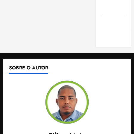
de São
Luis
SLZ HOST
Hospedagem
de Sites
SOBRE O AUTOR