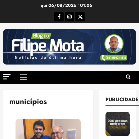
Ir
qui 06/08/2026 • 01:06
para
Facebook
Instagram
Twitter
o
conteúdo
Menu
principal
municípios
PUBLICIDADE