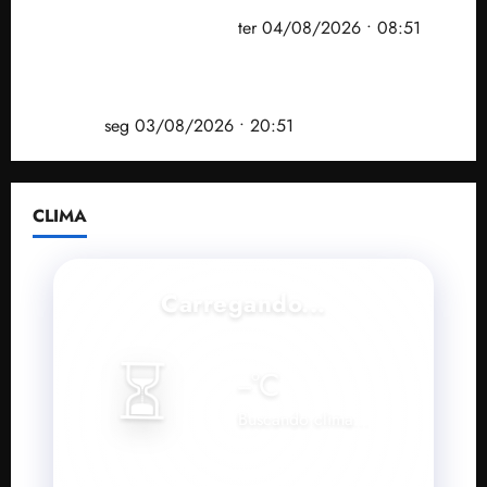
prefeito de Paço do Lumiar em nova fase da
Operação Sem Desconto
ter 04/08/2026 • 08:51
Vídeo: André Fufuca é vaiado ao citar Lula durante
convenção que confirmou candidatura de Braide ao
governo
seg 03/08/2026 • 20:51
CLIMA
Carregando...
⏳
--
°C
Buscando clima...