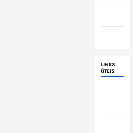
Nascimento
Gazeta
Ludovicense
Tribuna
MA
LINKS
ÚTEIS
Assembléia
Legislativa
do
Maranhão
Câmara
Municipal