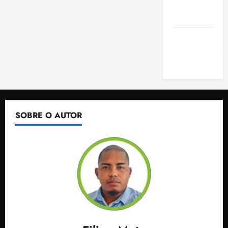
de São
Luis
SLZ HOST
Hospedagem
de Sites
SOBRE O AUTOR