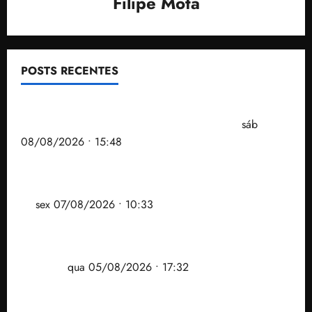
Filipe Mota
POSTS RECENTES
Senador Weverton Rocha diz que é da esquerda,
mas faz regabofe na piscina com a direita
sáb
08/08/2026 • 15:48
Após ataque covarde ao STF em entrevista à Veja,
assessoria de Brandão pede remoção de vídeos do
ar
sex 07/08/2026 • 10:33
Gestão Dr. Julinho evita despejo e regulariza
comunidade Novo Horizonte em São José de
Ribamar
qua 05/08/2026 • 17:32
Felipe Camarão tem propostas para recuperar o