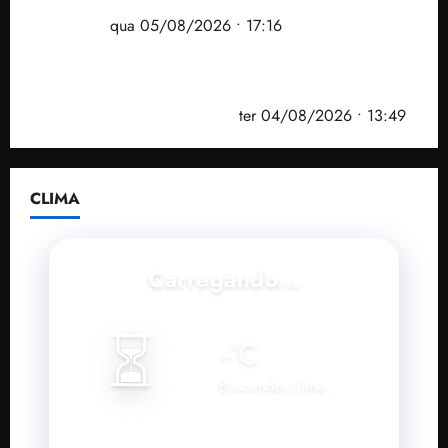
desempenho do Ensino Médio e elevar o IDEB no
Maranhão
qua 05/08/2026 • 17:16
Vídeo: Felipe Camarão faz discurso enfático na
convenção do PSB e apresenta Plano de Governo
elaborado por especialistas
ter 04/08/2026 • 13:49
CLIMA
Carregando...
⏳
--
°C
Buscando clima...