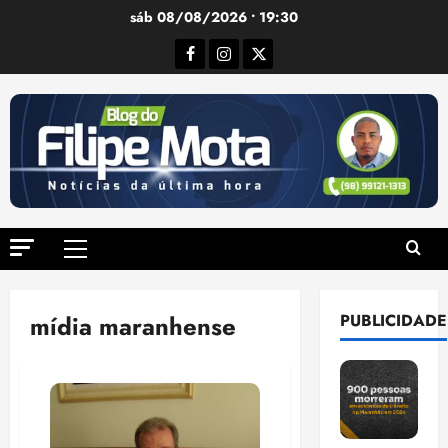
Ir
sáb 08/08/2026 • 19:30
para
Facebook
Instagram
Twitter
o
conteúdo
Menu
principal
mídia maranhense
PUBLICIDADE