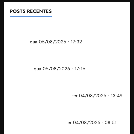
POSTS RECENTES
Gestão Dr. Julinho evita despejo e regulariza
comunidade Novo Horizonte em São José de
Ribamar
qua 05/08/2026 • 17:32
Felipe Camarão tem propostas para recuperar o
desempenho do Ensino Médio e elevar o IDEB no
Maranhão
qua 05/08/2026 • 17:16
Vídeo: Felipe Camarão faz discurso enfático na
convenção do PSB e apresenta Plano de Governo
elaborado por especialistas
ter 04/08/2026 • 13:49
PF mira entorno do senador Weverton Rocha e
prefeito de Paço do Lumiar em nova fase da
Operação Sem Desconto
ter 04/08/2026 • 08:51