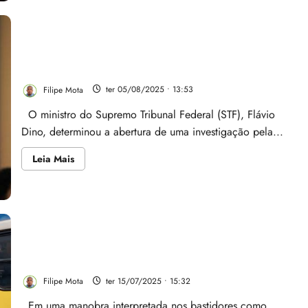
Convenção
homologa
candidatura
de
Felipe
Camarão
Flávio Dino acolhe petição de Iracema e manda
ao
Polícia Federal investigar Brandão
Governo
do
Filipe Mota
ter 05/08/2025 • 13:53
Maranhão
e
entra
O ministro do Supremo Tribunal Federal (STF), Flávio
para
a
Dino, determinou a abertura de uma investigação pela...
história
Leia
Leia Mais
mais
sobre
Flávio
Dino
acolhe
petição
de
Iracema
e
Adriano Sarney tenta agradar Brandão e cria crise
manda
jurídica na Federação Brasil da Esperança
Polícia
Federal
Filipe Mota
ter 15/07/2025 • 15:32
investigar
Brandão
Em uma manobra interpretada nos bastidores como