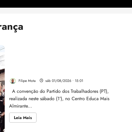
rança
Vídeo: Convenção homologa candidatura de Felipe
Camarão ao Governo do Maranhão e entra para a
história
Filipe Mota
sáb 01/08/2026 • 15:01
A convenção do Partido dos Trabalhadores (PT),
realizada neste sábado (1º), no Centro Educa Mais
Almirante...
Leia
Leia Mais
mais
sobre
Vídeo: