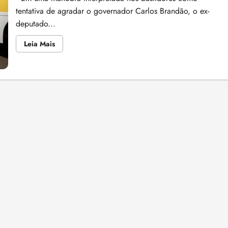
tentativa de agradar o governador Carlos Brandão, o ex-
deputado...
Leia
Leia Mais
mais
sobre
Adriano
Sarney
tenta
agradar
Brandão
e
cria
crise
jurídica
na
Federação
Brasil
da
Esperança