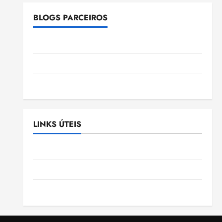
BLOGS PARCEIROS
Ellen Nascimento
Gazeta Ludovicense
Tribuna MA
LINKS ÚTEIS
Assembléia Legislativa do Maranhão
Câmara Municipal de São Luis
SLZ HOST Hospedagem de Sites