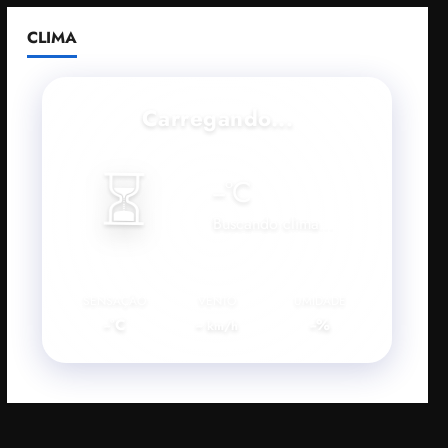
CLIMA
Carregando...
⏳
--
°C
Buscando clima...
SENSAÇÃO
VENTO
UMIDADE
--°C
--
--%
km/h