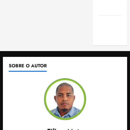
de São
Luis
SLZ HOST
Hospedagem
de Sites
SOBRE O AUTOR