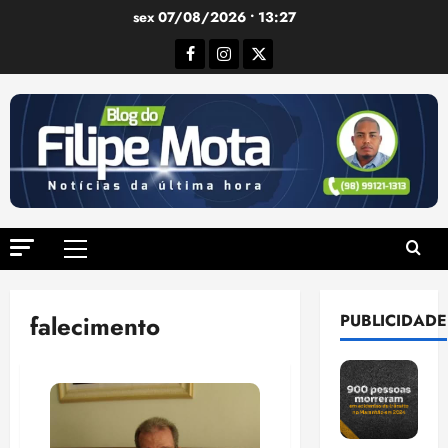
Ir
sex 07/08/2026 • 13:27
para
Facebook
Instagram
Twitter
o
conteúdo
Menu
principal
falecimento
PUBLICIDADE