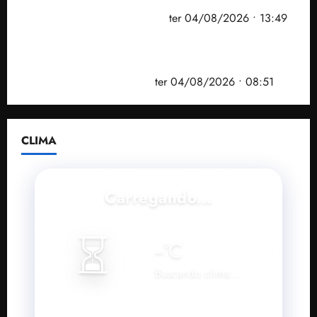
convenção do PSB e apresenta Plano de Governo
elaborado por especialistas
ter 04/08/2026 • 13:49
PF mira entorno do senador Weverton Rocha e
prefeito de Paço do Lumiar em nova fase da
Operação Sem Desconto
ter 04/08/2026 • 08:51
CLIMA
Carregando...
⏳
--
°C
Buscando clima...