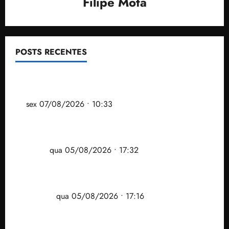
Filipe Mota
POSTS RECENTES
Após ataque covarde ao STF em entrevista à Veja,
assessoria de Brandão pede remoção de vídeos do
ar
sex 07/08/2026 • 10:33
Gestão Dr. Julinho evita despejo e regulariza
comunidade Novo Horizonte em São José de
Ribamar
qua 05/08/2026 • 17:32
Felipe Camarão tem propostas para recuperar o
desempenho do Ensino Médio e elevar o IDEB no
Maranhão
qua 05/08/2026 • 17:16
Vídeo: Felipe Camarão faz discurso enfático na