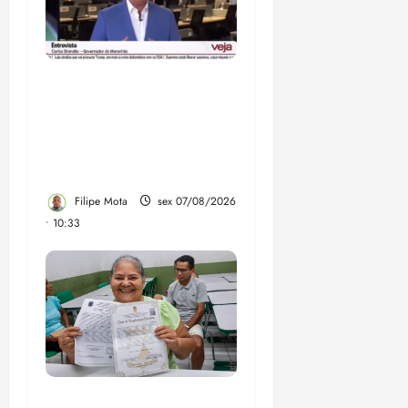
Após ataque covarde ao
STF em entrevista à
Veja, assessoria de
Brandão pede remoção
de vídeos do ar
Filipe Mota
sex 07/08/2026
• 10:33
Gestão Dr. Julinho evita