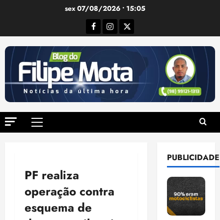
Ir
sex 07/08/2026 • 15:05
para
Facebook
Instagram
Twitter
o
conteúdo
Menu
principal
PUBLICIDADE
PF realiza
operação contra
esquema de