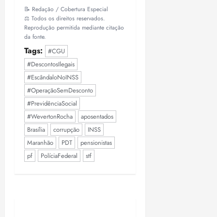
📝 Redação / Cobertura Especial
⚖️ Todos os direitos reservados.
Reprodução permitida mediante citação
da fonte.
Tags:
#CGU
#DescontosIlegais
#EscândaloNoINSS
#OperaçãoSemDesconto
#PrevidênciaSocial
#WevertonRocha
aposentados
Brasília
corrupção
INSS
Maranhão
PDT
pensionistas
pf
PolíciaFederal
stf