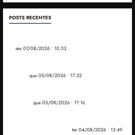
POSTS RECENTES
Após ataque covarde ao STF em entrevista à Veja,
assessoria de Brandão pede remoção de vídeos do
ar
sex 07/08/2026 • 10:33
Gestão Dr. Julinho evita despejo e regulariza
comunidade Novo Horizonte em São José de
Ribamar
qua 05/08/2026 • 17:32
Felipe Camarão tem propostas para recuperar o
desempenho do Ensino Médio e elevar o IDEB no
Maranhão
qua 05/08/2026 • 17:16
Vídeo: Felipe Camarão faz discurso enfático na
convenção do PSB e apresenta Plano de Governo
elaborado por especialistas
ter 04/08/2026 • 13:49