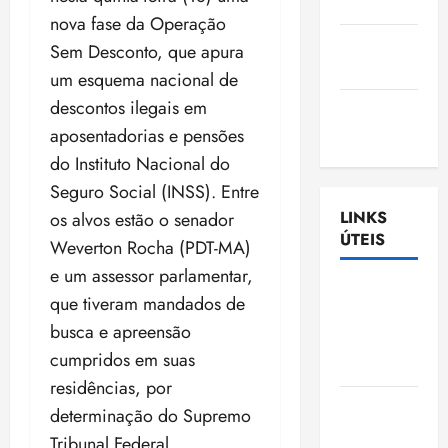
Nascimento
nova fase da Operação
Gazeta
Sem Desconto, que apura
Ludovicense
um esquema nacional de
descontos ilegais em
Tribuna
aposentadorias e pensões
MA
do Instituto Nacional do
Seguro Social (INSS). Entre
LINKS
os alvos estão o senador
ÚTEIS
Weverton Rocha (PDT-MA)
e um assessor parlamentar,
Assembléia
que tiveram mandados de
Legislativa
busca e apreensão
do
cumpridos em suas
Maranhão
residências, por
Câmara
determinação do Supremo
Municipal
Tribunal Federal.