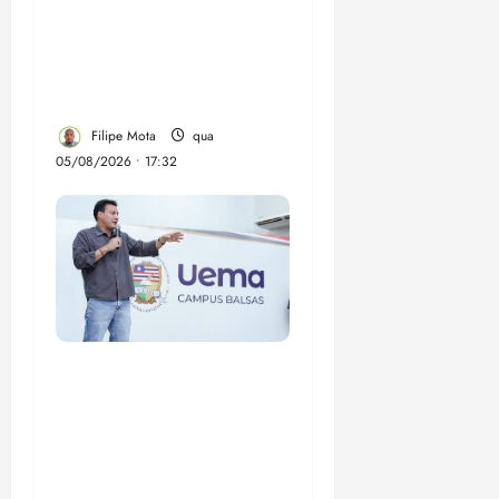
despejo e regulariza
comunidade Novo
Horizonte em São José
de Ribamar
Filipe Mota
qua
05/08/2026 • 17:32
Felipe Camarão tem
propostas para
recuperar o desempenho
do Ensino Médio e
elevar o IDEB no