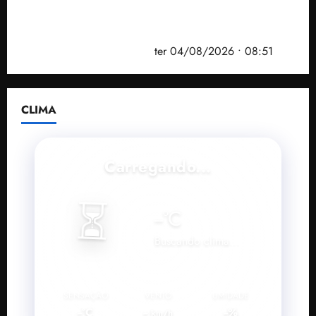
PF mira entorno do senador Weverton Rocha e
prefeito de Paço do Lumiar em nova fase da
Operação Sem Desconto
ter 04/08/2026 • 08:51
CLIMA
Carregando...
⏳
--
°C
Buscando clima...
SENSAÇÃO
VENTO
UMIDADE
--°C
--
--%
km/h