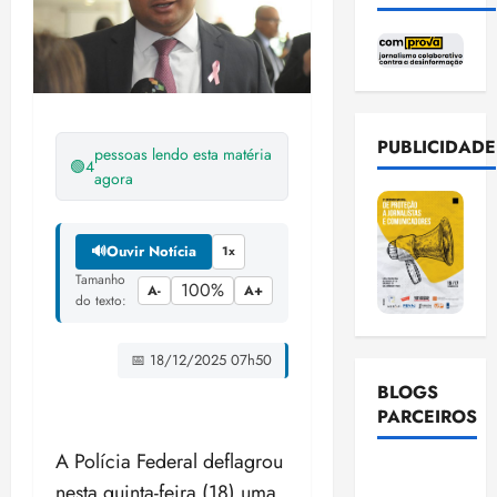
PUBLICIDADE
pessoas lendo esta matéria
🟢
4
agora
🔊
Ouvir Notícia
1x
Tamanho
100%
A-
A+
do texto:
📅 18/12/2025 07h50
BLOGS
PARCEIROS
A Polícia Federal deflagrou
Ellen
nesta quinta-feira (18) uma