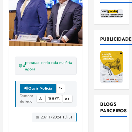
PUBLICIDADE
pessoas lendo esta matéria
🟢
4
agora
🔊
Ouvir Notícia
1x
Tamanho
100%
A-
A+
do texto:
BLOGS
PARCEIROS
📅 23/11/2024 15h51
Ellen