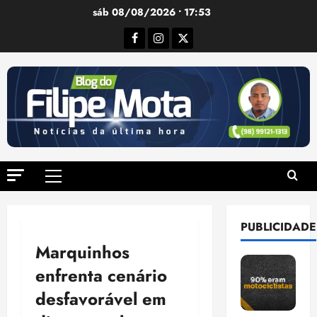
Ir
sáb 08/08/2026 • 17:53
para
Facebook
Instagram
Twitter
o
conteúdo
Menu
principal
PUBLICIDADE
Marquinhos
enfrenta cenário
desfavorável em