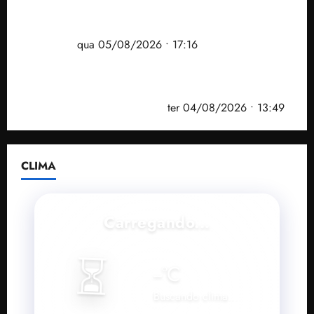
Felipe Camarão tem propostas para recuperar o
desempenho do Ensino Médio e elevar o IDEB no
Maranhão
qua 05/08/2026 • 17:16
Vídeo: Felipe Camarão faz discurso enfático na
convenção do PSB e apresenta Plano de Governo
elaborado por especialistas
ter 04/08/2026 • 13:49
CLIMA
Carregando...
⏳
--
°C
Buscando clima...