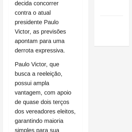
de São
decida concorrer
Luis
contra o atual
SLZ HOST
presidente Paulo
Hospedagem
Victor, as previsões
de Sites
apontam para uma
derrota expressiva.
Paulo Victor, que
busca a reeleição,
possui ampla
vantagem, com apoio
de quase dois terços
dos vereadores eleitos,
garantindo maioria
simples para sua