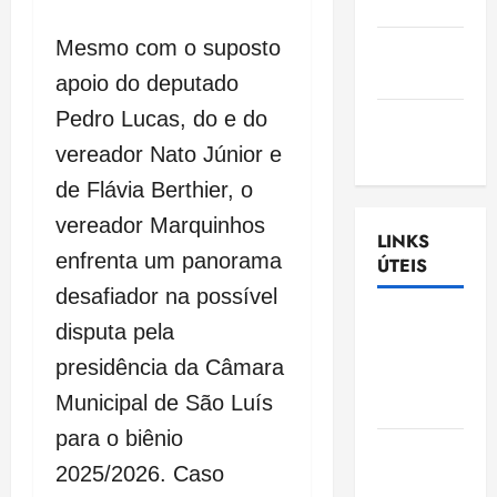
Nascimento
Mesmo com o suposto
Gazeta
Ludovicense
apoio do deputado
Pedro Lucas, do e do
Tribuna
MA
vereador Nato Júnior e
de Flávia Berthier, o
vereador Marquinhos
LINKS
enfrenta um panorama
ÚTEIS
desafiador na possível
Assembléia
disputa pela
Legislativa
presidência da Câmara
do
Municipal de São Luís
Maranhão
para o biênio
Câmara
2025/2026. Caso
Municipal