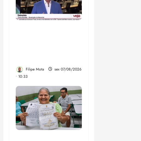
Após ataque covarde ao
STF em entrevista à
Veja, assessoria de
Brandão pede remoção
de vídeos do ar
Filipe Mota
sex 07/08/2026
• 10:33
Gestão Dr. Julinho evita