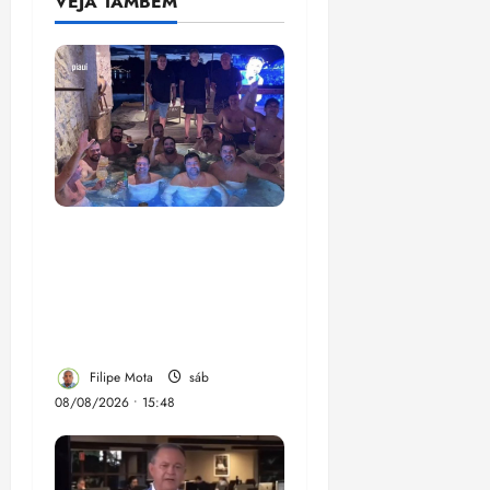
VEJA TAMBÉM
Senador Weverton
Rocha diz que é da
esquerda, mas faz
regabofe na piscina com
a direita
Filipe Mota
sáb
08/08/2026 • 15:48