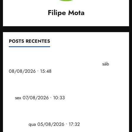
Filipe Mota
POSTS RECENTES
Senador Weverton Rocha diz que é da esquerda,
mas faz regabofe na piscina com a direita
sáb
08/08/2026 • 15:48
Após ataque covarde ao STF em entrevista à Veja,
assessoria de Brandão pede remoção de vídeos do
ar
sex 07/08/2026 • 10:33
Gestão Dr. Julinho evita despejo e regulariza
comunidade Novo Horizonte em São José de
Ribamar
qua 05/08/2026 • 17:32