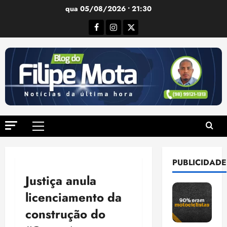
Ir
qua 05/08/2026 • 21:30
para
Facebook
Instagram
Twitter
o
conteúdo
Menu
principal
PUBLICIDADE
Justiça anula
licenciamento da
construção do