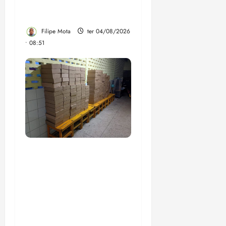
da Operação Sem
Desconto
Filipe Mota
ter 04/08/2026
• 08:51
Com suspeitas de
superfaturamento, livros
comprados por R$ 200
milhões com recursos do
precatório do FUNDEF
estão sem utilidade nas