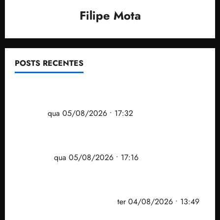
Filipe Mota
POSTS RECENTES
Gestão Dr. Julinho evita despejo e regulariza
comunidade Novo Horizonte em São José de
Ribamar
qua 05/08/2026 • 17:32
Felipe Camarão tem propostas para recuperar o
desempenho do Ensino Médio e elevar o IDEB no
Maranhão
qua 05/08/2026 • 17:16
Vídeo: Felipe Camarão faz discurso enfático na
convenção do PSB e apresenta Plano de Governo
elaborado por especialistas
ter 04/08/2026 • 13:49