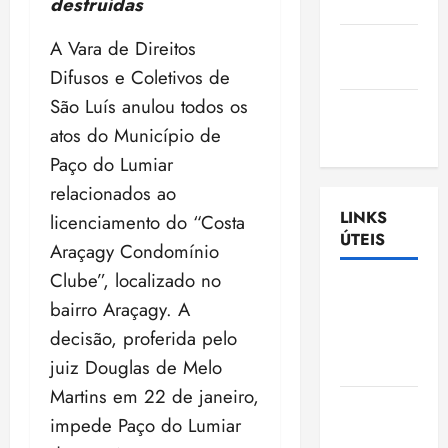
destruídas
Nascimento
Gazeta
A Vara de Direitos
Ludovicense
Difusos e Coletivos de
São Luís anulou todos os
Tribuna
atos do Município de
MA
Paço do Lumiar
relacionados ao
LINKS
licenciamento do “Costa
ÚTEIS
Araçagy Condomínio
Clube”, localizado no
Assembléia
bairro Araçagy. A
Legislativa
decisão, proferida pelo
do
juiz Douglas de Melo
Maranhão
Martins em 22 de janeiro,
Câmara
impede Paço do Lumiar
Municipal