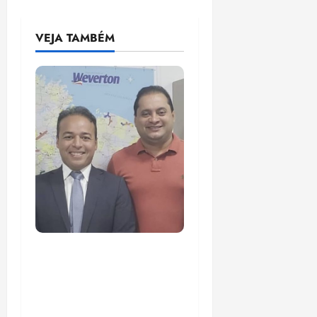
VEJA TAMBÉM
PF mira entorno do
senador Weverton
Rocha e prefeito de Paço
do Lumiar em nova fase