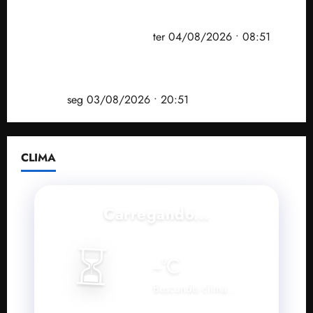
PF mira entorno do senador Weverton Rocha e
prefeito de Paço do Lumiar em nova fase da
Operação Sem Desconto
ter 04/08/2026 • 08:51
Vídeo: André Fufuca é vaiado ao citar Lula durante
convenção que confirmou candidatura de Braide ao
governo
seg 03/08/2026 • 20:51
CLIMA
Carregando...
⏳
--
°C
Buscando clima...