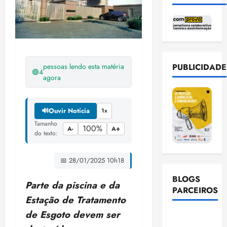
pessoas lendo esta matéria
PUBLICIDADE
🟢
4
agora
🔊
Ouvir Notícia
1x
Tamanho
100%
A-
A+
do texto:
📅 28/01/2025 10h18
BLOGS
Parte da piscina e da
PARCEIROS
Estação de Tratamento
de Esgoto devem ser
Ellen