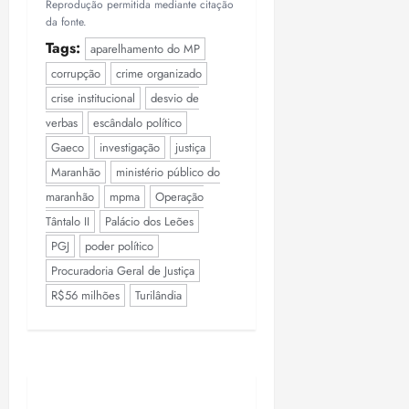
Reprodução permitida mediante citação
da fonte.
Tags:
aparelhamento do MP
corrupção
crime organizado
crise institucional
desvio de
verbas
escândalo político
Gaeco
investigação
justiça
Maranhão
ministério público do
maranhão
mpma
Operação
Tântalo II
Palácio dos Leões
PGJ
poder político
Procuradoria Geral de Justiça
R$56 milhões
Turilândia