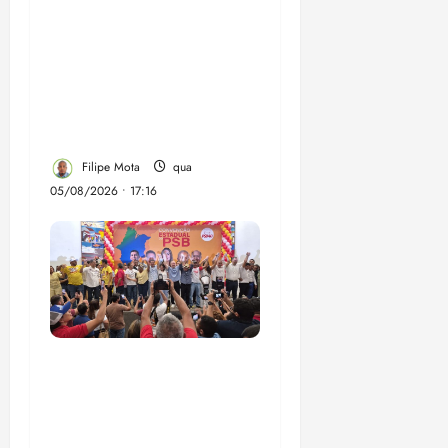
Felipe Camarão tem
propostas para
recuperar o desempenho
do Ensino Médio e
elevar o IDEB no
Maranhão
Filipe Mota
qua
05/08/2026 • 17:16
Vídeo: Felipe Camarão
faz discurso enfático na
convenção do PSB e
apresenta Plano de