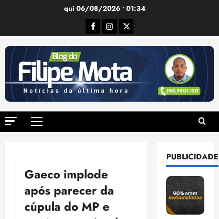
Ir
qui 06/08/2026 • 01:34
para
Facebook
Instagram
Twitter
o
conteúdo
Menu
principal
PUBLICIDADE
Gaeco implode
após parecer da
cúpula do MP e