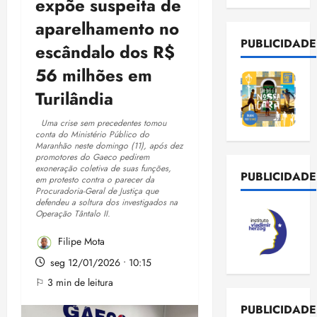
expõe suspeita de
aparelhamento no
PUBLICIDADE
escândalo dos R$
56 milhões em
Turilândia
Uma crise sem precedentes tomou
conta do Ministério Público do
Maranhão neste domingo (11), após dez
promotores do Gaeco pedirem
exoneração coletiva de suas funções,
PUBLICIDADE
em protesto contra o parecer da
Procuradoria-Geral de Justiça que
defendeu a soltura dos investigados na
Operação Tântalo II.
Filipe Mota
seg 12/01/2026 • 10:15
⚐ 3 min de leitura
PUBLICIDADE