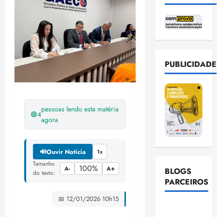
PUBLICIDADE
pessoas lendo esta matéria
🟢
4
agora
🔊
Ouvir Notícia
1x
Tamanho
100%
A-
A+
BLOGS
do texto:
PARCEIROS
📅 12/01/2026 10h15
Ellen