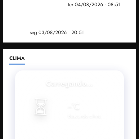
Operação Sem Desconto
ter 04/08/2026 • 08:51
Vídeo: André Fufuca é vaiado ao citar Lula durante
convenção que confirmou candidatura de Braide ao
governo
seg 03/08/2026 • 20:51
CLIMA
Carregando...
⏳
--
°C
Buscando clima...