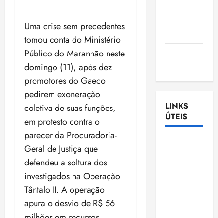
Nascimento
Gazeta
Uma crise sem precedentes
Ludovicense
tomou conta do Ministério
Público do Maranhão neste
Tribuna
MA
domingo (11), após dez
promotores do Gaeco
pedirem exoneração
LINKS
coletiva de suas funções,
ÚTEIS
em protesto contra o
parecer da Procuradoria-
Assembléia
Geral de Justiça que
Legislativa
defendeu a soltura dos
do
investigados na Operação
Maranhão
Tântalo II. A operação
Câmara
apura o desvio de R$ 56
Municipal
milhões em recursos