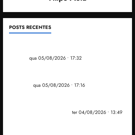
POSTS RECENTES
Gestão Dr. Julinho evita despejo e regulariza
comunidade Novo Horizonte em São José de
Ribamar
qua 05/08/2026 • 17:32
Felipe Camarão tem propostas para recuperar o
desempenho do Ensino Médio e elevar o IDEB no
Maranhão
qua 05/08/2026 • 17:16
Vídeo: Felipe Camarão faz discurso enfático na
convenção do PSB e apresenta Plano de Governo
elaborado por especialistas
ter 04/08/2026 • 13:49
PF mira entorno do senador Weverton Rocha e
prefeito de Paço do Lumiar em nova fase da