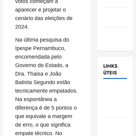
Nascimento
votos começam a
aparecer e projetar o
Gazeta
cenário das eleições de
Ludovicense
2024.
Tribuna
Na última pesquisa do
MA
Ipespe Pernambuco,
encomendada pelo
Governo do Estado, a
LINKS
ÚTEIS
Dra. Thaisa e João
Batista Segundo estão
Assembléia
tecnicamente empatados.
Legislativa
Na espontânea a
do
diferença é de 5 pontos o
Maranhão
que equivale a margem
Câmara
de erro, o que significa
Municipal
empate técnico. No