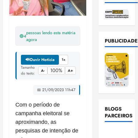
pessoas lendo esta matéria
🟢
4
agora
PUBLICIDADE
🔊
Ouvir Notícia
1x
Tamanho
100%
A-
A+
do texto:
📅 21/09/2023 11h47
Com o período de
BLOGS
campanha eleitoral se
PARCEIROS
aproximando, as
pesquisas de intenção de
Ellen