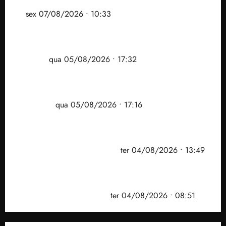
assessoria de Brandão pede remoção de vídeos do
ar
sex 07/08/2026 • 10:33
Gestão Dr. Julinho evita despejo e regulariza
comunidade Novo Horizonte em São José de
Ribamar
qua 05/08/2026 • 17:32
Felipe Camarão tem propostas para recuperar o
desempenho do Ensino Médio e elevar o IDEB no
Maranhão
qua 05/08/2026 • 17:16
Vídeo: Felipe Camarão faz discurso enfático na
convenção do PSB e apresenta Plano de Governo
elaborado por especialistas
ter 04/08/2026 • 13:49
PF mira entorno do senador Weverton Rocha e
prefeito de Paço do Lumiar em nova fase da
Operação Sem Desconto
ter 04/08/2026 • 08:51