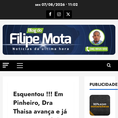
Ir
sex 07/08/2026 • 11:02
para
Facebook
Instagram
Twitter
o
conteúdo
Menu
principal
PUBLICIDADE
Esquentou !!! Em
Pinheiro, Dra
Thaisa avança e já