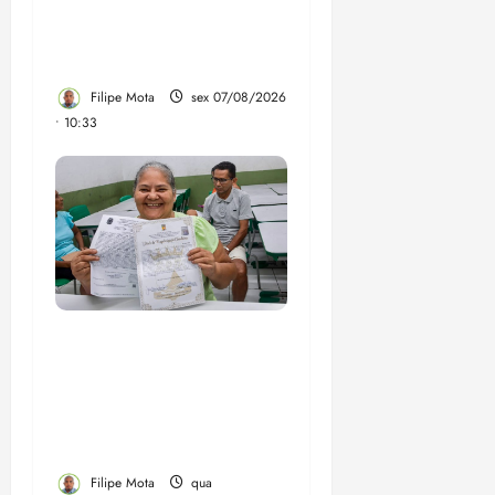
Veja, assessoria de
Brandão pede remoção
de vídeos do ar
Filipe Mota
sex 07/08/2026
• 10:33
Gestão Dr. Julinho evita
despejo e regulariza
comunidade Novo
Horizonte em São José
de Ribamar
Filipe Mota
qua