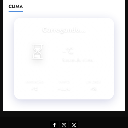
CLIMA
Carregando...
⏳
--
°C
Buscando clima...
SENSAÇÃO
VENTO
UMIDADE
--°C
--
--%
km/h
Facebook
Instagram
Twitter